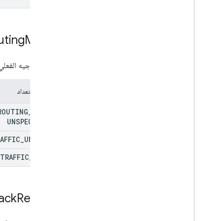
uting
Mode
وضع التوجيه الفعلي 
عمليات التعداد
ROUTING
_
MODE
_
UNSPECIFIED
AFFIC
_
UNAWARE
TRAFFIC
_
AWARE
back
Reason