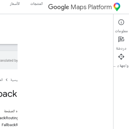
المنتجات
الأسعار
Maps Platform
Routes API
Web Services
معلومات
الأدلة
المرجع
الموارد
دردشة
واجهة برمجة التطبيقات
مرجع REST
الصفحة الرئيسية
ال
نظرة عامة
المستوى الأعلى
lback
Info
الأنواع
معلومات الرجوع
على هذه الصفحة
Lat
Lng
backRoutingMode
Localized
Text
FallbackReason
الموقع الجغرافي