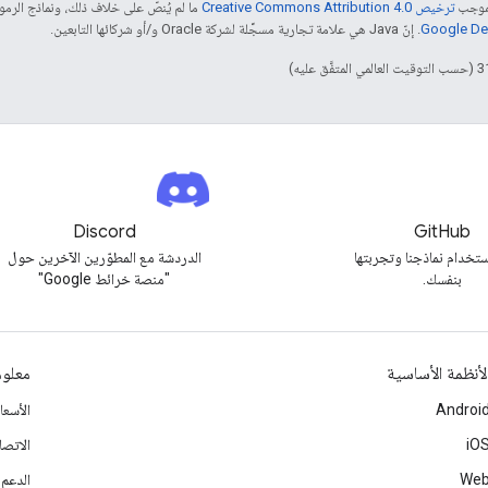
بموجب
ترخيص Creative Commons Attribution 4.0‏
ما لم يُنصّ على خلاف ذلك، ونماذج الر
. إنّ Java هي علامة تجارية مسجَّلة لشركة Oracle و/أو شركائها التابعين.
Discord
GitHub
تخدام نماذجنا وتجربتها
الدردشة مع المطوّرين الآخرين حول
بنفسك.
"منصة خرائط Google"
لأنظمة الأساسية
معلوم
Androi
الأسع
iO
الاتصا
We
الدعم