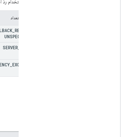
أسباب استخدام ردّ 
عمليات التعداد
LBACK
_
REASON
_
UNSPECIFIED
SERVER
_
ERROR
ENCY
_
EXCEEDED