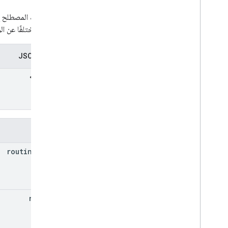
المال
يشير ذلك المصطلح إ
Route
Modifiers
توجيه مختلفًا عن ا
تنبيه بشأن مسار الرحلة
وضع السفر على المسار
تمثيل JSON
Routing
Preference
فاصل سرعة القراءة
الحالة
معلومات المرور
نموذج حركة المرور
الإعدادات المفضّلة للنقل العام
الوحدات
الحقول
النقطة الوسيطة
routing
Mode
مرجع استدعاء إجراء عن بُعد (RPC)
reason