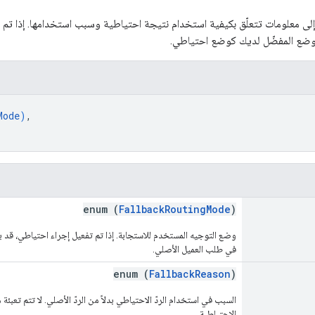
لى معلومات تتعلّق بكيفية استخدام نتيجة احتياطية وسبب استخدامها. إذا تم 
لوضع المفضّل لديك كوضع احتياطي.
Mode
)
,
enum (
FallbackRoutingMode
)
وضع التوجيه المستخدم للاستجابة. إذا تم تفعيل إجراء احتياطي، قد ي
في طلب العميل الأصلي.
enum (
FallbackReason
)
السبب في استخدام الردّ الاحتياطي بدلاً من الردّ الأصلي. لا تتم تعبئ
الاحتياطية.