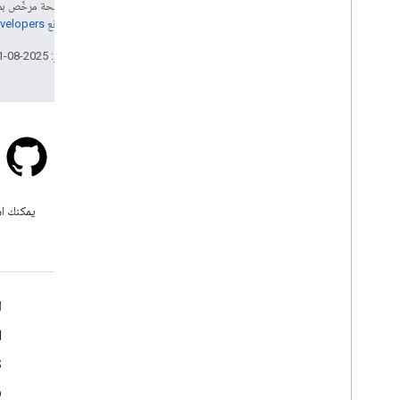
إنّ محتوى هذه الصفحة مرخّص 
مراجعة
سياسات موقع Google Developers‏
تاريخ التعديل الأخير: 2025-08-31 (حسب التوقيت العالمي المتفَّق عليه)
Stack Overflow
اطرح سؤالاً ضمن علامة google-
يمكنك اس
maps.
مزيد من المعلومات
ا
الأسئلة الشائعة
d
مستكشف الإمكانات
S
أفضل ممارسات أمان واجهة برمجة التطبيقات
b