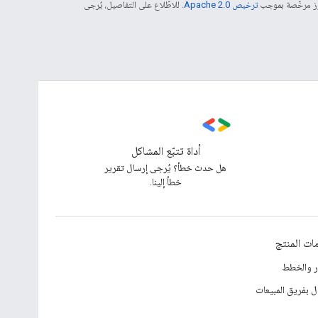
موز مرخّصة بموجب
ترخيص Apache 2.0‏
. للاطّلاع على التفاصيل، يُرجى
أداة تتبّع المشاكل
هل حدث خطأ؟ يُرجى إرسال تقرير
خطأ إلينا.
ات المنتج
ار والخطط
ل بفريق المبيعات