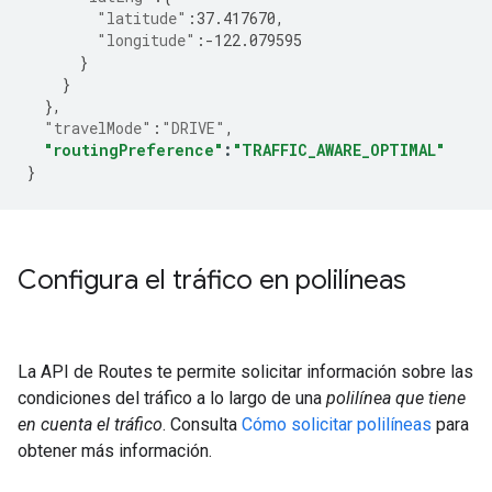
"latitude"
:
37.417670
,
"longitude"
:-
122.079595
}
}
},
"travelMode"
:
"DRIVE"
,
"routingPreference"
:
"TRAFFIC_AWARE_OPTIMAL"
}
Configura el tráfico en polilíneas
La API de Routes te permite solicitar información sobre las
condiciones del tráfico a lo largo de una
polilínea que tiene
en cuenta el tráfico
. Consulta
Cómo solicitar polilíneas
para
obtener más información.