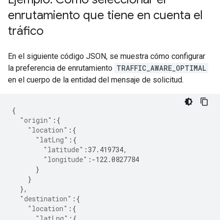
enrutamiento que tiene en cuenta el
tráfico
En el siguiente código JSON, se muestra cómo configurar
la preferencia de enrutamiento
TRAFFIC_AWARE_OPTIMAL
en el cuerpo de la entidad del mensaje de solicitud.
{
"origin"
:
{
"location"
:
{
"latLng"
:
{
"latitude"
:
37.419734
,
"longitude"
:-
122.0827784
}
}
},
"destination"
:
{
"location"
:
{
"latLng"
:
{