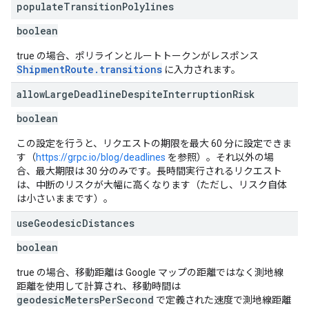
populate
Transition
Polylines
boolean
true の場合、ポリラインとルートトークンがレスポンス
ShipmentRoute.transitions
に入力されます。
allow
Large
Deadline
Despite
Interruption
Risk
boolean
この設定を行うと、リクエストの期限を最大 60 分に設定できま
す（
https://grpc.io/blog/deadlines
を参照）。それ以外の場
合、最大期限は 30 分のみです。長時間実行されるリクエスト
は、中断のリスクが大幅に高くなります（ただし、リスク自体
は小さいままです）。
use
Geodesic
Distances
boolean
true の場合、移動距離は Google マップの距離ではなく測地線
距離を使用して計算され、移動時間は
geodesicMetersPerSecond
で定義された速度で測地線距離