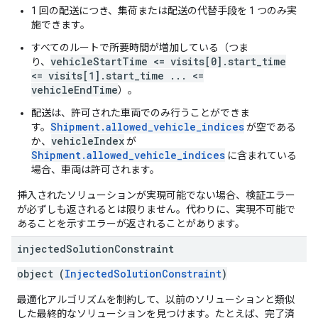
1 回の配送につき、集荷または配送の代替手段を 1 つのみ実
施できます。
すべてのルートで所要時間が増加している（つま
vehicleStartTime <= visits[0].start_time
り、
<= visits[1].start_time ... <=
vehicleEndTime
）。
配送は、許可された車両でのみ行うことができま
Shipment.allowed_vehicle_indices
す。
が空である
vehicleIndex
か、
が
Shipment.allowed_vehicle_indices
に含まれている
場合、車両は許可されます。
挿入されたソリューションが実現可能でない場合、検証エラー
が必ずしも返されるとは限りません。代わりに、実現不可能で
あることを示すエラーが返されることがあります。
injected
Solution
Constraint
object (
InjectedSolutionConstraint
)
最適化アルゴリズムを制約して、以前のソリューションと類似
した最終的なソリューションを見つけます。たとえば、完了済