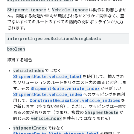
Shipment.ignore
Vehicle.ignore
と
は動作に影響しませ
ん。関連する配送や車両が無視されるかどうかに関係なく、空
でないすべてのルートのすべての訪問の間にポリラインが入力
されます。
interpret
Injected
Solutions
Using
Labels
boolean
該当する場合:
vehicleIndex
ではなく
ShipmentRoute.vehicle_label
を使用して、挿入され
たソリューションのルートをリクエスト内の車両と照合しま
ShipmentRoute.vehicle_index
す。元の
から新しい
ShipmentRoute.vehicle_index
へのマッピングを再利
ConstraintRelaxation.vehicle_indices
用して、
を
更新します（空でない場合）。ただし、マッピングは一意で
ShipmentRoute
ある必要があります（つまり、複数の
が
vehicleIndex
同じ元の
を共有してはなりません）。
shipmentIndex
ではなく
ShipmentRoute.Visit.shipment_label