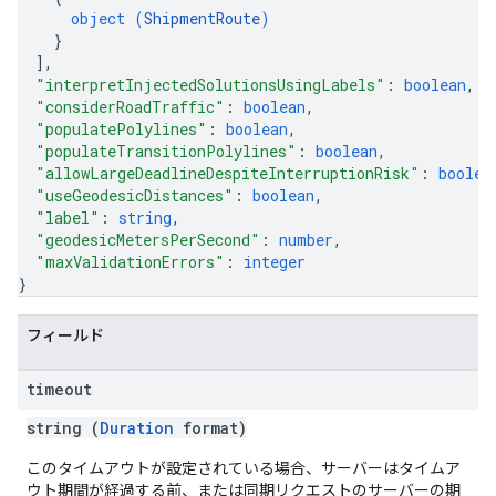
object (
ShipmentRoute
)
}
]
,
"interpretInjectedSolutionsUsingLabels"
: 
boolean
,
"considerRoadTraffic"
: 
boolean
,
"populatePolylines"
: 
boolean
,
"populateTransitionPolylines"
: 
boolean
,
"allowLargeDeadlineDespiteInterruptionRisk"
: 
boolea
"useGeodesicDistances"
: 
boolean
,
"label"
: 
string
,
"geodesicMetersPerSecond"
: 
number
,
"maxValidationErrors"
: 
integer
}
フィールド
timeout
string (
Duration
format)
このタイムアウトが設定されている場合、サーバーはタイムア
ウト期間が経過する前、または同期リクエストのサーバーの期