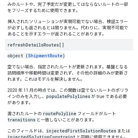
みのルートや、完了予定だが変更してはならないルートの一部
をフリーズするために使用できます。
挿入されたソリューションが実現可能でない場合、検証エラー
が必ずしも返されるとは限りません。代わりに、実現不可能で
あることを示すエラーが返されることがあります。
refresh
Details
Routes[]
object (
ShipmentRoute
)
空でない場合、指定されたルートが更新されます。基盤となる
訪問順序や移動時間は変更されず、その他の詳細のみが更新さ
れます。これはモデルを解決しません。
2020 年 11 月の時点では、この関数は空でないルートのポリラ
populatePolylines
インのみを入力し、
が true である必要
があります。
routePolyline
渡されたルートの
フィールドがルート
transitions
と一致しないことがあります。
injectedFirstSolutionRoutes
このフィールドは、
または
injectedSolutionConstraint
と同時に使用できません。