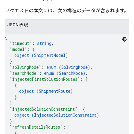
リクエストの本文には、次の構造のデータが含まれます。
JSON 表現
{
"timeout"
: 
string
,
"model"
: 
{
object (
ShipmentModel
)
}
,
"solvingMode"
: 
enum (
SolvingMode
)
,
"searchMode"
: 
enum (
SearchMode
)
,
"injectedFirstSolutionRoutes"
: 
[
{
object (
ShipmentRoute
)
}
]
,
"injectedSolutionConstraint"
: 
{
object (
InjectedSolutionConstraint
)
}
,
"refreshDetailsRoutes"
: 
[
{