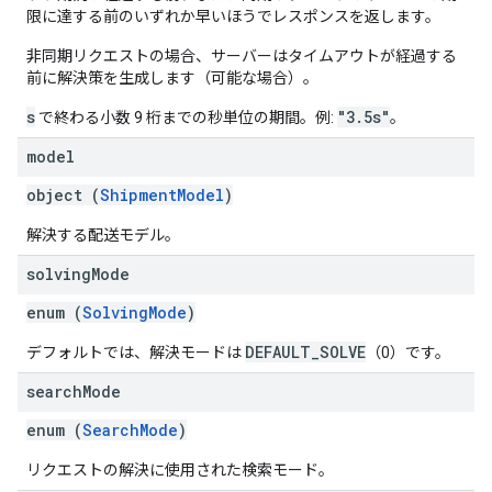
限に達する前のいずれか早いほうでレスポンスを返します。
非同期リクエストの場合、サーバーはタイムアウトが経過する
前に解決策を生成します（可能な場合）。
s
"3.5s"
で終わる小数 9 桁までの秒単位の期間。例:
。
model
object (
ShipmentModel
)
解決する配送モデル。
solving
Mode
enum (
SolvingMode
)
DEFAULT_SOLVE
デフォルトでは、解決モードは
（0）です。
search
Mode
enum (
SearchMode
)
リクエストの解決に使用された検索モード。