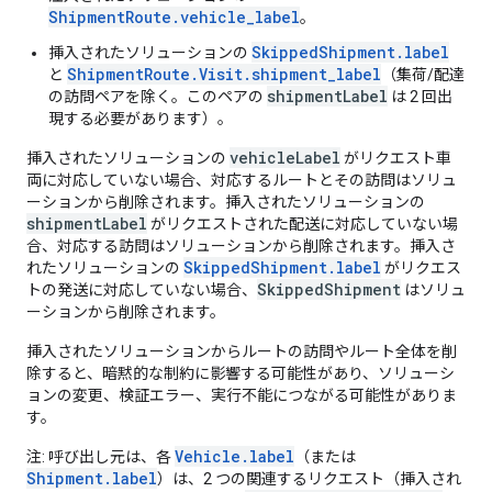
ShipmentRoute.vehicle_label
。
SkippedShipment.label
挿入されたソリューションの
ShipmentRoute.Visit.shipment_label
と
（集荷/配達
shipmentLabel
の訪問ペアを除く。このペアの
は 2 回出
現する必要があります）。
vehicleLabel
挿入されたソリューションの
がリクエスト車
両に対応していない場合、対応するルートとその訪問はソリュ
ーションから削除されます。挿入されたソリューションの
shipmentLabel
がリクエストされた配送に対応していない場
合、対応する訪問はソリューションから削除されます。挿入さ
SkippedShipment.label
れたソリューションの
がリクエス
SkippedShipment
トの発送に対応していない場合、
はソリュ
ーションから削除されます。
挿入されたソリューションからルートの訪問やルート全体を削
除すると、暗黙的な制約に影響する可能性があり、ソリューシ
ョンの変更、検証エラー、実行不能につながる可能性がありま
す。
Vehicle.label
注: 呼び出し元は、各
（または
Shipment.label
）は、2 つの関連するリクエスト（挿入され