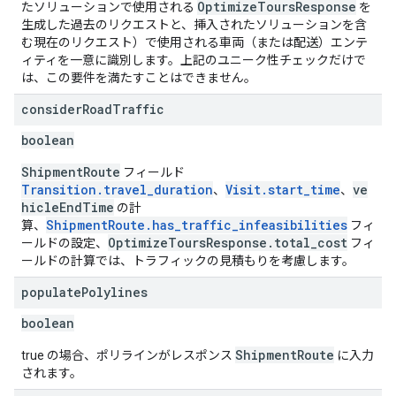
OptimizeToursResponse
たソリューションで使用される
を
生成した過去のリクエストと、挿入されたソリューションを含
む現在のリクエスト）で使用される車両（または配送）エンテ
ィティを一意に識別します。上記のユニーク性チェックだけで
は、この要件を満たすことはできません。
consider
Road
Traffic
boolean
ShipmentRoute
フィールド
Transition.travel_duration
Visit.start_time
ve
、
、
hicleEndTime
の計
ShipmentRoute.has_traffic_infeasibilities
算、
フィ
OptimizeToursResponse.total_cost
ールドの設定、
フィ
ールドの計算では、トラフィックの見積もりを考慮します。
populate
Polylines
boolean
ShipmentRoute
true の場合、ポリラインがレスポンス
に入力
されます。