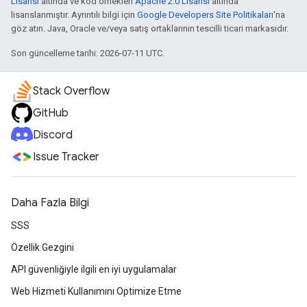
Lisansı
altında ve kod örnekleri
Apache 2.0 Lisansı
altında
lisanslanmıştır. Ayrıntılı bilgi için
Google Developers Site Politikaları
'na
göz atın. Java, Oracle ve/veya satış ortaklarının tescilli ticari markasıdır.
Son güncelleme tarihi: 2026-07-11 UTC.
Stack Overflow
GitHub
Discord
Issue Tracker
Daha Fazla Bilgi
SSS
Özellik Gezgini
API güvenliğiyle ilgili en iyi uygulamalar
Web Hizmeti Kullanımını Optimize Etme