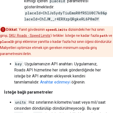
kimliği içeren
placeId
parametresi
gösterilmektedir:
placeId=ChIJs5ydyTiuEmsR0fRSlU0C7k0&p
laceId=ChIJW__r4ERXzpQRgkeRL6P0m3Y
Dikkat:
Yanıt gövdesinin
speedLimits
dizisindeki her hız sınırı
girişi,
SKU: Roads - Speed Limits
'i tetikler. İsteğe ne kadar fazla
path
ve
placeID
girişi eklenirse yanıtta o kadar fazla hız sınırı öğesi döndürülür.
Maliyetleri optimize etmek için gereken minimum sayıda giriş
parametresini iletin.
key
: Uygulamanızın API anahtarı. Uygulamanız,
Roads API
hizmetine her istek gönderdiğinde her
isteğe bir API anahtarı ekleyerek kendini
tanımlamalıdır.
Anahtar edinmeyi
öğrenin.
İsteğe bağlı parametreler
units
: Hız sınırlarının kilometre/saat veya mil/saat
cinsinden döndürülüp döndürülmeyeceği. Bu ayar