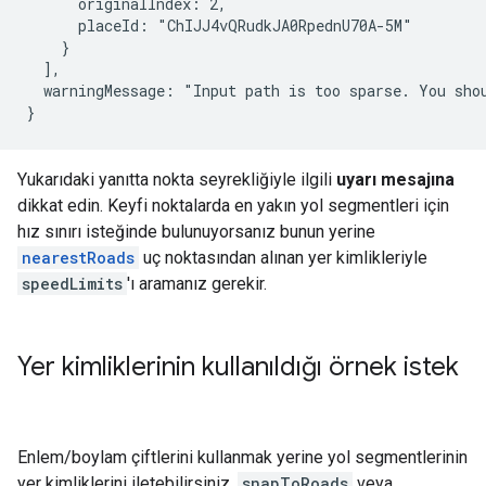
      originalIndex: 2,

      placeId: "ChIJJ4vQRudkJA0RpednU70A-5M"

    }

  ],

  warningMessage: "Input path is too sparse. You sho
}
Yukarıdaki yanıtta nokta seyrekliğiyle ilgili
uyarı mesajına
dikkat edin. Keyfi noktalarda en yakın yol segmentleri için
hız sınırı isteğinde bulunuyorsanız bunun yerine
nearestRoads
uç noktasından alınan yer kimlikleriyle
speedLimits
'ı aramanız gerekir.
Yer kimliklerinin kullanıldığı örnek istek
Enlem/boylam çiftlerini kullanmak yerine yol segmentlerinin
yer kimliklerini iletebilirsiniz.
snapToRoads
veya