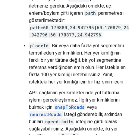
iletmeniz gerekir. Aşağıdaki örnekte, üç
enlem/boylam çifti içeren
path
parametresi
gösterilmektedir:
path=60.170880,24.942795|60.170879,24
.942796|60.170877,24.942796
.
placeId
: Bir veya daha fazla yol segmentini
temsil eden yer kimlikleri. Her yer kimliğinin
farklı bir yer türüne değil, bir yol segmentine
referans verdiğinden emin olun. Her istekle en
fazla 100 yer kimliği iletebilirsiniz. Yanıt,
istekteki her yer kimliği için bir hız sınırı içerir.
API, sağlanan yer kimliklerinde yol tutturma
işlemi gerçekleştirmez. İlgili yer kimliklerini
bulmak için
snapToRoads
veya
nearestRoads
isteği gönderebilir, ardından
bunları
speedLimits
isteğine girdi olarak
sağlayabilirsiniz. Aşağıdaki örnekte, iki yer