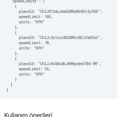
  "speedLimits": [

    {

      placeId: "ChIJX12duJAwGQ0Ra0d4Oi4jOGE",

      speedLimit: 105,

      units: "KPH"

    },

    {

      placeId: "ChIJLQcticc0GQ0RoiNZJVa5GxU",

      speedLimit: 70,

      units: "KPH"

    },

    {

      placeId: "ChIJJ4vQRudkJA0RpednU70A-5M",

      speedLimit: 55,

      units: "KPH"

    }

  ]

}
Kullanım önerileri