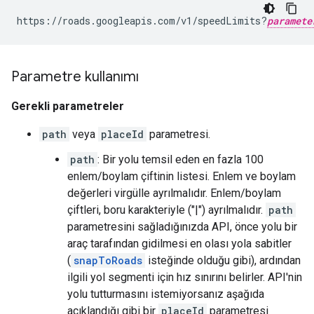
https://roads.googleapis.com/v1/speedLimits?
paramete
Parametre kullanımı
Gerekli parametreler
path
veya
placeId
parametresi.
path
: Bir yolu temsil eden en fazla 100
enlem/boylam çiftinin listesi. Enlem ve boylam
değerleri virgülle ayrılmalıdır. Enlem/boylam
çiftleri, boru karakteriyle ("|") ayrılmalıdır.
path
parametresini sağladığınızda API, önce yolu bir
araç tarafından gidilmesi en olası yola sabitler
(
snapToRoads
isteğinde olduğu gibi), ardından
ilgili yol segmenti için hız sınırını belirler. API'nin
yolu tutturmasını istemiyorsanız aşağıda
açıklandığı gibi bir
placeId
parametresi