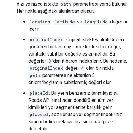
dizi yalnızca istekte
path
parametresi varsa bulunur.
Her nokta aşağıdaki alanlardan oluşur:
location
:
latitude
ve
longitude
değerini
içerir.
originalIndex
: Orijinal istekteki ilgili değeri
gösteren bir tam sayı. İsteklerdeki her değer,
yanıttaki sabit bir değerle eşlenmelidir. Bu
değerler
0
'dan itibaren indekslenir. Bu nedenle,
originalIndex
değeri
4
olan bir nokta,
path
parametresine aktarılan 5.
enlem/boylamın sabitlenmiş değeri olur.
placeId
: Bir yerin benzersiz tanımlayıcısı.
Roads API
tarafından döndürülen tüm yer
kimlikleri yol segmentlerine karşılık gelir.
placeId
, söz konusu yol segmentindeki hız
sınırını belirlemek için hız sınırı isteğinde
iletilebilir.