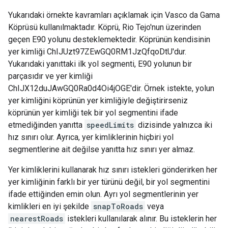
Yukarıdaki örnekte kavramları açıklamak için Vasco da Gama
Köprüsü kullanılmaktadır. Köprü, Rio Tejo'nun üzerinden
geçen E90 yolunu desteklemektedir. Köprünün kendisinin
yer kimliği ChIJUzt97ZEwGQ0RM1JzQfqoDtU'dur.
Yukarıdaki yanıttaki ilk yol segmenti, E90 yolunun bir
parçasıdır ve yer kimliği
ChIJX12duJAwGQ0Ra0d4Oi4jOGE'dir. Örnek istekte, yolun
yer kimliğini köprünün yer kimliğiyle değiştirirseniz
köprünün yer kimliği tek bir yol segmentini ifade
etmediğinden yanıtta
speedLimits
dizisinde yalnızca iki
hız sınırı olur. Ayrıca, yer kimliklerinin hiçbiri yol
segmentlerine ait değilse yanıtta hız sınırı yer almaz.
Yer kimliklerini kullanarak hız sınırı istekleri gönderirken her
yer kimliğinin farklı bir yer türünü değil, bir yol segmentini
ifade ettiğinden emin olun. Ayrı yol segmentlerinin yer
kimlikleri en iyi şekilde
snapToRoads
veya
nearestRoads
istekleri kullanılarak alınır. Bu isteklerin her