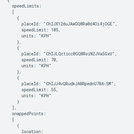
  speedLimits:

  [

    {

      placeId: "ChIJX12duJAwGQ0Ra0d4Oi4jOGE",

      speedLimit: 105,

      units: "KPH"

    },

    {

      placeId: "ChIJLQcticc0GQ0RoiNZJVa5GxU",

      speedLimit: 70,

      units: "KPH"

    },

    {

      placeId: "ChIJJ4vQRudkJA0RpednU70A-5M",

      speedLimit: 55,

      units: "KPH"

    }

  ],

  snappedPoints:

  [

    {

      location:
