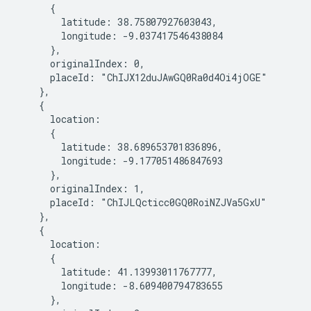
      {

        latitude: 38.75807927603043,

        longitude: -9.037417546438084

      },

      originalIndex: 0,

      placeId: "ChIJX12duJAwGQ0Ra0d4Oi4jOGE"

    },

    {

      location:

      {

        latitude: 38.689653701836896,

        longitude: -9.177051486847693

      },

      originalIndex: 1,

      placeId: "ChIJLQcticc0GQ0RoiNZJVa5GxU"

    },

    {

      location:

      {

        latitude: 41.13993011767777,

        longitude: -8.609400794783655

      },
