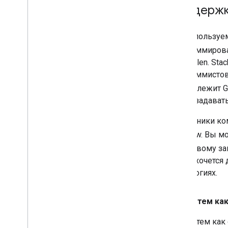
Поддержка
Мы используем
программиро
API Pollen. Sta
программистов,
принадлежит G
чтобы задават
Сотрудники ком
Overflow. Вы м
поисковому за
вам захочется
технологиях.
Перед тем как
Перед тем как 