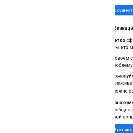
Поиск сущес
При публикаци
Четко
сфо
тем, кто
В своем 
проблему
Пожалуйс
отлаживат
сложно ра
Ознакомь
сообществ
свой вопр
Задайте новы