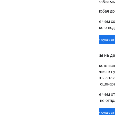
проблемы
Любая дру
Прежде чем со
либо уже о по
Поиск сущес
Запросы на д
Вы можете исп
изменения в с
добавить, а т
вашем сценари
Прежде чем от
узнать, не отп
Поиск сущест