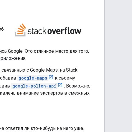
об
ь Google. Это отличное место для того,
приложения.
связанных с Google Maps, на Stack
 добавив
google-maps
к своему
бавив
google-pollen-api
. Возможно,
привлечь внимание экспертов в смежных
е ответил ли кто-нибудь на него уже.