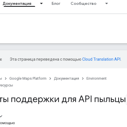
Документация
Блог
Сообщество
Эта страница переведена с помощью
Cloud Translation API
.
ы
Google Maps Platform
Документация
Environment
Ресурсы
ты поддержки для API пыльцы
 помощью