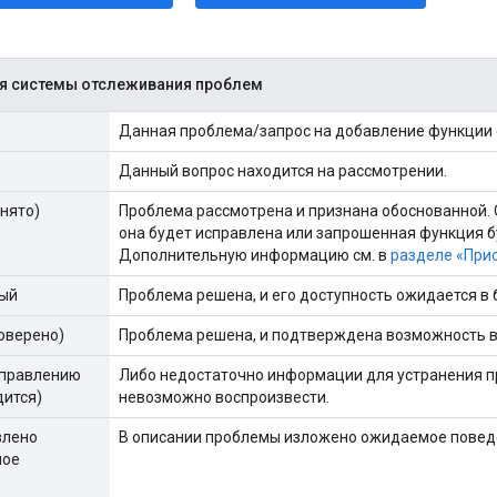
я системы отслеживания проблем
Данная проблема/запрос на добавление функции 
Данный вопрос находится на рассмотрении.
инято)
Проблема рассмотрена и признана обоснованной. О
она будет исправлена ​​или запрошенная функция
Дополнительную информацию см. в
разделе «При
ый
Проблема решена, и его доступность ожидается в
оверено)
Проблема решена, и подтверждена возможность в
справлению
Либо недостаточно информации для устранения п
дится)
невозможно воспроизвести.
влено
В описании проблемы изложено ожидаемое поведе
ное