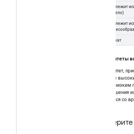
Не подлежит и
(Устарело)
Не подлежит и
(нецелесообраз
Дубликат
Приоритеты в
Приоритет, пр
с более высоки
более низким 
для решения и
меняться со в
Выберите