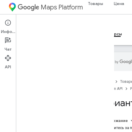
Товары
Цена
Maps Platform
Environment
Pollen API
Информация
Руководства
Справочные материалы
Ресурсы
Чат
API
Поддержка
Главная
Товар
Варианты поддержки
Pollen API
Часто задаваемые вопросы о
картах
Вариан
Часто задаваемые вопросы по API
пыльцы
Примечания к выпускам
Содержание
Новости
Обратитесь за