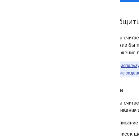
Сообщить
Если вы счита
вы хотели бы п
предложение 
Клиентам,
использ
поддержки,
а не задав
Ошибки
Если вы считае
отслеживания 
Описание
Список ш