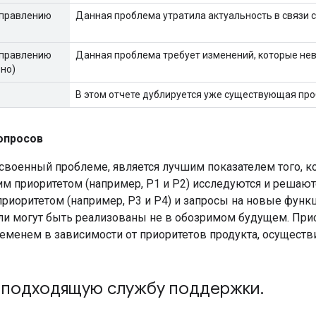
справлению
Данная проблема утратила актуальность в связи с
справлению
Данная проблема требует изменений, которые не
но)
В этом отчете дублируется уже существующая про
опросов
исвоенный проблеме, является лучшим показателем того, 
м приоритетом (например, P1 и P2) исследуются и решают
приоритетом (например, P3 и P4) и запросы на новые фун
ли могут быть реализованы не в обозримом будущем. Пр
ременем в зависимости от приоритетов продукта, осущест
 подходящую службу поддержки
.