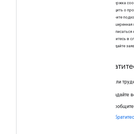
Поддержка сооб
Рекомендации
Сообщить о пр
Лучшие практики веб-сервисов
Выберите подх
Расширенная
Выставление счетов и
мониторинг
Подписаться 
Использование и оплата
Обратитесь в с
Отчеты и мониторинг
Создайте зая
Правила и условия
Обратите
Политика и атрибуция
Условия использования
Возникли труд
Задайте 
Сообщите
Обратите