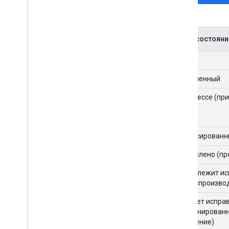
коды состояни
Новый
Назначенный
В процессе (пр
Зафиксированн
Исправлено (пр
Не подлежит и
(не воспроизво
Не будет испра
(Запланирован
поведение)