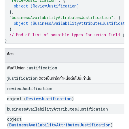
"reviewJustification"
: 
{
object (
ReviewJustification
)
}
,
"businessAvailabilityAttributesJustification"
: 
{
object (
BusinessAvailabilityAttributesJustificati
}
// End of list of possible types for union field 
ju
}
ช่อง
justification
ฟิลด์ Union
justification
ต้องเป็นค่าใดค่าหนึ่งต่อไปนี้เท่านั้น
review
Justification
object (
ReviewJustification
)
business
Availability
Attributes
Justification
object
(
BusinessAvailabilityAttributesJustification
)