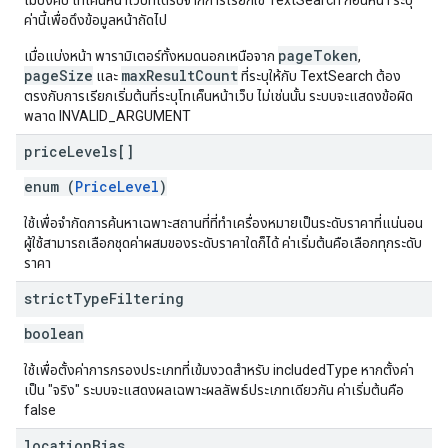
ไม่บังคับ โทเค็นหน้าเว็บที่ได้รับจากการเรียกใช้ TextSearch ก่อนหน้า ระบุ
ค่านี้เพื่อดึงข้อมูลหน้าถัดไป
pageToken
เมื่อแบ่งหน้า พารามิเตอร์ทั้งหมดนอกเหนือจาก
,
pageSize
maxResultCount
และ
ที่ระบุให้กับ TextSearch ต้อง
ตรงกับการเรียกเริ่มต้นที่ระบุโทเค็นหน้าเว็บ ไม่เช่นนั้น ระบบจะแสดงข้อผิด
พลาด INVALID_ARGUMENT
price
Levels[]
enum (
PriceLevel
)
ใช้เพื่อจำกัดการค้นหาเฉพาะสถานที่ที่ทำเครื่องหมายเป็นระดับราคาที่แน่นอน
ผู้ใช้สามารถเลือกชุดค่าผสมของระดับราคาใดก็ได้ ค่าเริ่มต้นคือเลือกทุกระดับ
ราคา
strict
Type
Filtering
boolean
ใช้เพื่อตั้งค่าการกรองประเภทที่เข้มงวดสำหรับ includedType หากตั้งค่า
เป็น "จริง" ระบบจะแสดงผลเฉพาะผลลัพธ์ประเภทเดียวกัน ค่าเริ่มต้นคือ
false
location
Bias