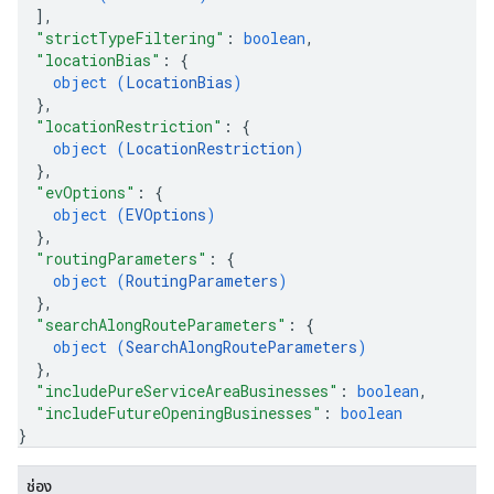
]
,
"strictTypeFiltering"
: 
boolean
,
"locationBias"
: 
{
object (
LocationBias
)
}
,
"locationRestriction"
: 
{
object (
LocationRestriction
)
}
,
"evOptions"
: 
{
object (
EVOptions
)
}
,
"routingParameters"
: 
{
object (
RoutingParameters
)
}
,
"searchAlongRouteParameters"
: 
{
object (
SearchAlongRouteParameters
)
}
,
"includePureServiceAreaBusinesses"
: 
boolean
,
"includeFutureOpeningBusinesses"
: 
boolean
}
ช่อง