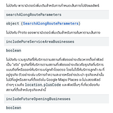
ไม่บังคับ พารามิเตอร์เพิ่มเติมสำหรับการกำหนดเส้นทางไปยังผลลัพธ์
search
Along
Route
Parameters
object (
SearchAlongRouteParameters
)
ไม่บังคับ Proto ของพารามิเตอร์เพิ่มเติมสำหรับการค้นหาตามเส้นทาง
include
Pure
Service
Area
Businesses
boolean
ไม่บังคับ รวมธุรกิจที่ให้บริการตามสถานที่เพียงอย่างเดียวหากตั้งค่าฟิลด์
เป็น "จริง" ธุรกิจที่ให้บริการตามสถานที่เพียงอย่างเดียวคือธุรกิจที่บริการ
แบบถึงที่หรือออกให้บริการแก่ลูกค้าโดยตรง โดยไม่ได้ให้บริการลูกค้า ณ ที่
อยู่ธุรกิจ ตัวอย่างเช่น บริการทําความสะอาดหรือช่างประปา ธุรกิจเหล่านั้น
ไม่มีที่อยู่หรือสถานที่ตั้งจริงใน Google Maps Places จะไม่แสดงฟิลด์
location
plusCode
ต่างๆ รวมถึง
,
และฟิลด์อื่นๆ ที่เกี่ยวข้องกับ
สถานที่ตั้งสำหรับธุรกิจเหล่านี้
include
Future
Opening
Businesses
boolean