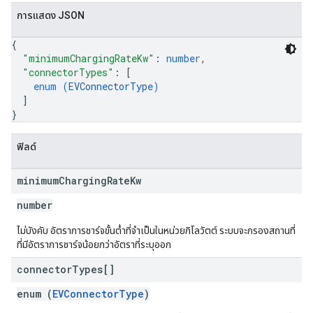
การแสดง JSON
{
"minimumChargingRateKw"
: 
number
,
"connectorTypes"
: 
[
enum (
EVConnectorType
)
]
}
ฟิลด์
minimum
Charging
Rate
Kw
number
ไม่บังคับ อัตราการชาร์จขั้นต่ำที่จำเป็นในหน่วยกิโลวัตต์ ระบบจะกรองสถานที่
ที่มีอัตราการชาร์จน้อยกว่าอัตราที่ระบุออก
connector
Types[]
enum (
EVConnectorType
)