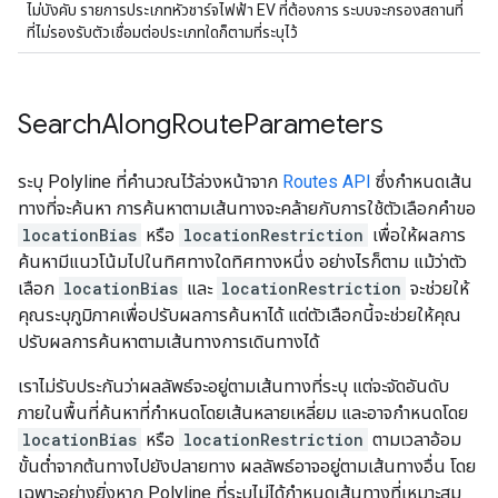
ไม่บังคับ รายการประเภทหัวชาร์จไฟฟ้า EV ที่ต้องการ ระบบจะกรองสถานที่
ที่ไม่รองรับตัวเชื่อมต่อประเภทใดก็ตามที่ระบุไว้
Search
Along
Route
Parameters
ระบุ Polyline ที่คำนวณไว้ล่วงหน้าจาก
Routes API
ซึ่งกำหนดเส้น
ทางที่จะค้นหา การค้นหาตามเส้นทางจะคล้ายกับการใช้ตัวเลือกคำขอ
locationBias
หรือ
locationRestriction
เพื่อให้ผลการ
ค้นหามีแนวโน้มไปในทิศทางใดทิศทางหนึ่ง อย่างไรก็ตาม แม้ว่าตัว
เลือก
locationBias
และ
locationRestriction
จะช่วยให้
คุณระบุภูมิภาคเพื่อปรับผลการค้นหาได้ แต่ตัวเลือกนี้จะช่วยให้คุณ
ปรับผลการค้นหาตามเส้นทางการเดินทางได้
เราไม่รับประกันว่าผลลัพธ์จะอยู่ตามเส้นทางที่ระบุ แต่จะจัดอันดับ
ภายในพื้นที่ค้นหาที่กำหนดโดยเส้นหลายเหลี่ยม และอาจกำหนดโดย
locationBias
หรือ
locationRestriction
ตามเวลาอ้อม
ขั้นต่ำจากต้นทางไปยังปลายทาง ผลลัพธ์อาจอยู่ตามเส้นทางอื่น โดย
เฉพาะอย่างยิ่งหาก Polyline ที่ระบุไม่ได้กำหนดเส้นทางที่เหมาะสม