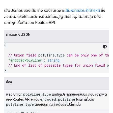
เส้นประกอบของเส้นทาง รองรับเฉพาะ
เส้นหลายส่วนที่เข้ารหัส
ซึ่ง
ส่งเป็นสตริงได้และมีการบีบอัดโดยสูญเสียข้อมูลน้อยที่สุด นี่คือ
เอาต์พุตเริ่มต้นของ Routes API
การแสดง JSON
{
// Union field 
polyline_type
 can be only one of the
"encodedPolyline"
: 
string
// End of list of possible types for union field 
pol
}
ช่อง
polyline
_
type
ฟิลด์ Union
แคปซูลประเภทของเส้นประกอบ เอาต์พุต
encoded
_
polyline
ของ Routes API จะเป็น
โดยค่าเริ่มต้น
polyline
_
type
ต้องเป็นค่าใดค่าหนึ่งต่อไปนี้เท่านั้น