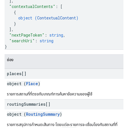
]
,
"contextualContents"
: 
[
{
object (
ContextualContent
)
}
]
,
"nextPageToken"
: 
string
,
"searchUri"
: 
string
}
ช่อง
places[]
object (
Place
)
รายการสถานที่ที่ตรงกับเกณฑ์การค้นหาข้อความของผู้ใช้
routing
Summaries[]
object (
RoutingSummary
)
รายการสรุปการกำหนดเส้นทาง โดยแต่ละรายการจะเชื่อมโยงกับสถานที่ที่