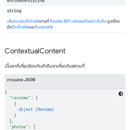
encoded
Polyline
string
เส้นประกอบที่เข้ารหัส
ตามที่
Routes API แสดงผลโดยค่าเริ่มต้น
ดูเครื่อง
มือ
ตัวเข้ารหัส
และ
ตัวถอดรหัส
Contextual
Content
เนื้อหาที่เกี่ยวข้องกับคำค้นหาเกี่ยวกับสถานที่
การแสดง JSON
{
"reviews"
: 
[
{
object (
Review
)
}
]
,
"photos"
: 
[