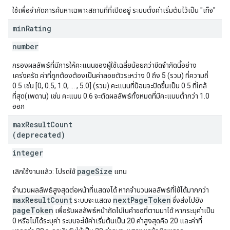
ใช้เพื่อจำกัดการค้นหาเฉพาะสถานที่ที่เปิดอยู่ ระบบตั้งค่าเริ่มต้นไว้เป็น "เท็จ"
min
Rating
number
กรองผลลัพธ์ที่มีการให้คะแนนของผู้ใช้เฉลี่ยน้อยกว่าขีดจำกัดนี้อย่าง
เคร่งครัด ค่าที่ถูกต้องต้องเป็นค่าลอยตัวระหว่าง 0 ถึง 5 (รวม) ที่ความถี่
0.5 เช่น [0, 0.5, 1.0, ... , 5.0] (รวม) คะแนนที่ป้อนจะปัดขึ้นเป็น 0.5 ที่ใกล้
ที่สุด(เพดาน) เช่น คะแนน 0.6 จะตัดผลลัพธ์ทั้งหมดที่มีคะแนนต่ำกว่า 1.0
ออก
max
Result
Count
(deprecated)
integer
pageSize
เลิกใช้งานแล้ว: โปรดใช้
แทน
จำนวนผลลัพธ์สูงสุดต่อหน้าที่แสดงได้ หากจำนวนผลลัพธ์ที่ใช้ได้มากกว่า
maxResultCount
nextPageToken
ระบบจะแสดง
ซึ่งส่งไปยัง
pageToken
เพื่อรับผลลัพธ์หน้าถัดไปในคำขอที่ตามมาได้ หากระบุค่าเป็น
0 หรือไม่ได้ระบุค่า ระบบจะใช้ค่าเริ่มต้นเป็น 20 ค่าสูงสุดคือ 20 และค่าที่