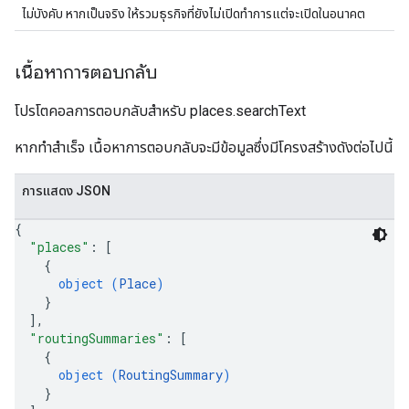
ไม่บังคับ หากเป็นจริง ให้รวมธุรกิจที่ยังไม่เปิดทำการแต่จะเปิดในอนาคต
เนื้อหาการตอบกลับ
โปรโตคอลการตอบกลับสำหรับ places.searchText
หากทำสำเร็จ เนื้อหาการตอบกลับจะมีข้อมูลซึ่งมีโครงสร้างดังต่อไปนี้
การแสดง JSON
{
"places"
: 
[
{
object (
Place
)
}
]
,
"routingSummaries"
: 
[
{
object (
RoutingSummary
)
}