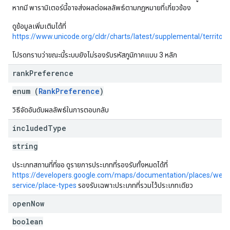
หากมี พารามิเตอร์นี้อาจส่งผลต่อผลลัพธ์ตามกฎหมายที่เกี่ยวข้อง
ดูข้อมูลเพิ่มเติมได้ที่
https://www.unicode.org/cldr/charts/latest/supplemental/territo
โปรดทราบว่าขณะนี้ระบบยังไม่รองรับรหัสภูมิภาคแบบ 3 หลัก
rank
Preference
enum (
RankPreference
)
วิธีจัดอันดับผลลัพธ์ในการตอบกลับ
included
Type
string
ประเภทสถานที่ที่ขอ ดูรายการประเภทที่รองรับทั้งหมดได้ที่
https://developers.google.com/maps/documentation/places/web-
service/place-types
รองรับเฉพาะประเภทที่รวมไว้ประเภทเดียว
open
Now
boolean