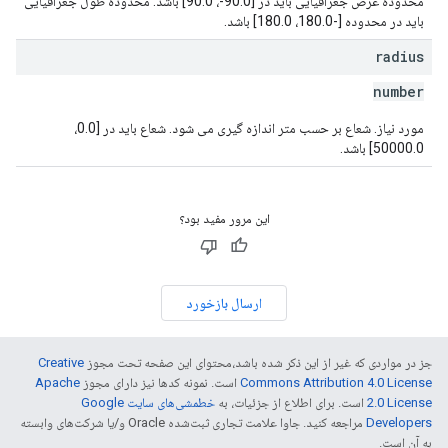
محدوده عرض جغرافیایی باید در [90.0-، 90.0] باشد. محدوده طول جغرافیایی
باید در محدوده [-180.0، 180.0] باشد.
radius
number
مورد نیاز. شعاع بر حسب متر اندازه گیری می شود. شعاع باید در [0.0،
50000.0] باشد.
این مرور مفید بود؟
ارسال بازخورد
جز در مواردی که غیر از این ذکر شده باشد،‌محتوای این صفحه تحت مجوز
Creative
Commons Attribution 4.0 License
است. نمونه کدها نیز دارای مجوز
Apache
2.0 License
است. برای اطلاع از جزئیات، به
خطمشی‌های سایت Google
Developers‏
مراجعه کنید. جاوا علامت تجاری ثبت‌شده Oracle و/یا شرکت‌های وابسته
به آن است.