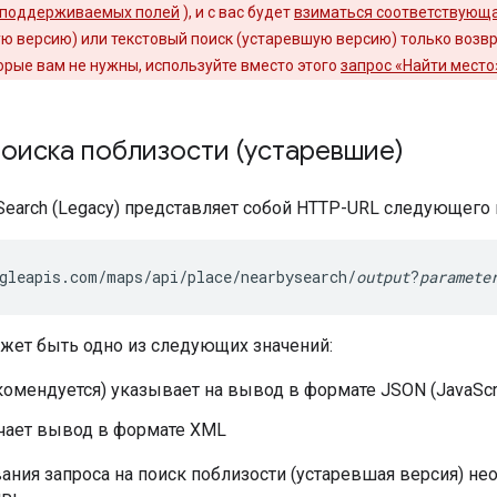
 поддерживаемых полей
), и с вас будет
взиматься соответствующа
ю версию) или текстовый поиск (устаревшую версию) только возв
торые вам не нужны, используйте вместо этого
запрос «Найти место
оиска поблизости (устаревшие)
Search (Legacy) представляет собой HTTP-URL следующего 
gleapis.com/maps/api/place/nearbysearch/
output
?
paramete
жет быть одно из следующих значений:
омендуется) указывает на вывод в формате JSON (JavaScript
чает вывод в формате XML
ания запроса на поиск поблизости (устаревшая версия) н