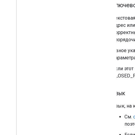
ключев
Текстовая
адрес или
корректны
упорядочи
Явное ук
параметр
Если этот
CLOSED_P
язык
Язык, на 
См.
поэт
Есл