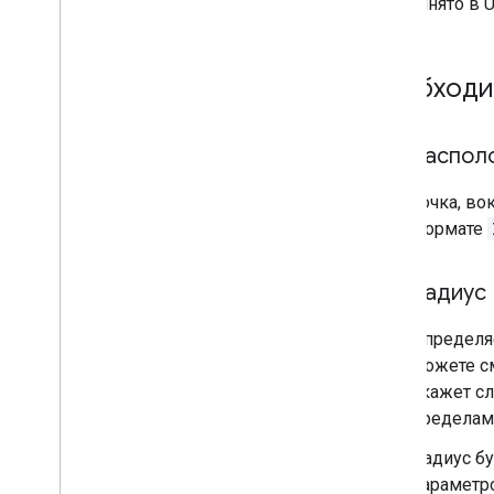
это принято в
Необходи
распол
Точка, в
формате
радиус
Определяе
можете см
укажет с
пределам
Радиус бу
параметр