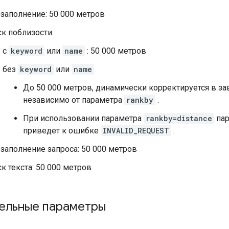
заполнение: 50 000 метров
к поблизости:
с
keyword
или
name
: 50 000 метров
без
keyword
или
name
До 50 000 метров, динамически корректируется в за
независимо от параметра
rankby
.
При использовании параметра
rankby=distance
пар
приведет к ошибке
INVALID_REQUEST
.
заполнение запроса: 50 000 метров
к текста: 50 000 метров
ельные параметры