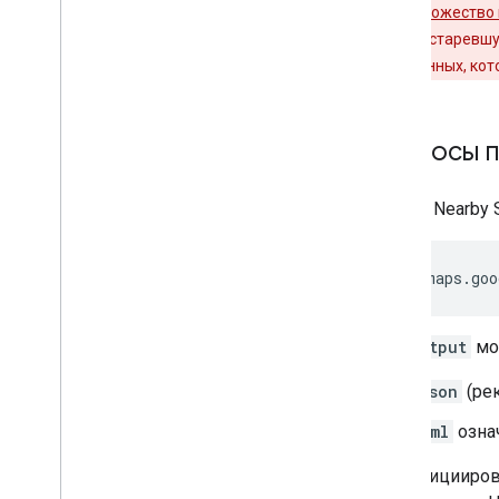
места (
подмножество
поблизости (устаревшу
(и оплаты) данных, ко
Запросы п
Запрос Nearby 
https://maps.goo
где
output
мо
json
(рек
xml
озна
Для иницииров