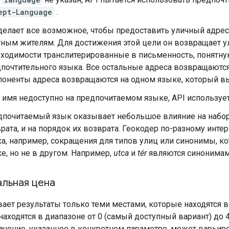
ept-Language
.
делает все возможное, чтобы предоставить уличный адрес,
ным жителям. Для достижения этой цели он возвращает у
ходимости транслитерированные в письменность, понятну
почтительного языка. Все остальные адреса возвращаются
оненты адреса возвращаются на одном языке, который вы
 имя недоступно на предпочитаемом языке, API используе
почитаемый язык оказывает небольшое влияние на набор 
рата, и на порядок их возврата. Геокодер по-разному инте
а, например, сокращения для типов улиц или синонимы, к
е, но не в другом. Например,
utca
и
tér
являются синонимами
альная цена
ает результаты только теми местами, которые находятся 
находятся в диапазоне от 0 (самый доступный вариант) до 
ачение, указанное в конкретном параметре, может варьиро