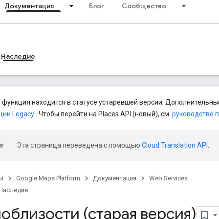
Документация
Блог
Сообщество
Наследие
 функция находится в статусе устаревшей версии. Дополнительные
ции Legacy
. Чтобы перейти на Places API (новый), см.
руководство 
Эта страница переведена с помощью
Cloud Translation API
.
ы
Google Maps Platform
Документация
Web Services
Наследие
облизости (старая версия)