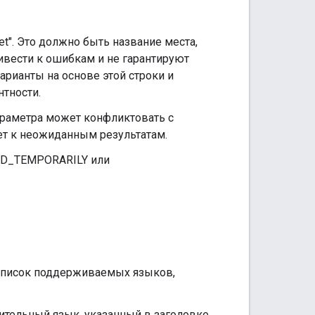
eet". Это должно быть название места,
ивести к ошибкам и не гарантируют
арианты на основе этой строки и
нтности.
раметра может конфликтовать с
ет к неожиданным результатам.
OSED_TEMPORARILY или
 список поддерживаемых языков,
тительный язык, указанный в заголовке