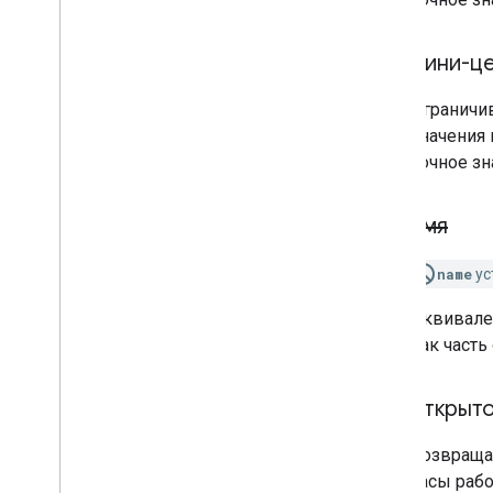
мини-ц
Ограничив
значения 
Точное зн
имя
name
ус
Эквивал
как часть
открыто
Возвращае
часы рабо