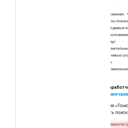
Описания мест
Фотографии места
Содержание
Автозаполнение мест
Запросы поиска
Автозаполнение запроса
Необходимые п
Работа с данными о местах
расположени
Клиентские библиотеки
радиус
Дополнительны
Переход на API-интерфейсы
Places (новое)
ключевое сл
Обзор
язык
Переход на поиск поблизости
максимальная
(новинка)
Переход на текстовый поиск
(новинка)
Разработч
Перенос в сведения о месте
Примечани
(новинка)
Миграция для размещения
Функция «Поиск
фотографии (новая версия)
уточнить поиск
Переход на автозаполнение (новое)
Перенос ответа API Адресов
Поиск поблизости (