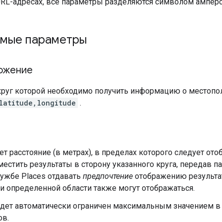
 URL-адресах, все параметры разделяются символом ампер
мые параметры
ожение
округ которой необходимо получить информацию о местопо
latitude,longitude
.
т расстояние (в метрах), в пределах которого следует ото
естить результаты в сторону указанного круга, передав 
лужбе Places отдавать
предпочтение
отображению результато
и определенной области также могут отображаться.
дет автоматически ограничен максимальным значением в з
ов.