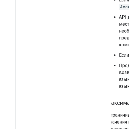
Acc
API 
мест
необ
пред
комп
Если
Пред
возв
язык
язык
максим
Ограничив
значения 
Точное зн