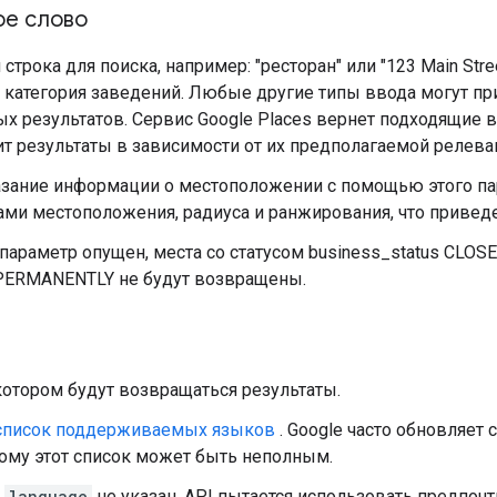
ое слово
 строка для поиска, например: "ресторан" или "123 Main Str
 категория заведений. Любые другие типы ввода могут пр
х результатов. Сервис Google Places вернет подходящие в
т результаты в зависимости от их предполагаемой релева
азание информации о местоположении с помощью этого па
ами местоположения, радиуса и ранжирования, что привед
 параметр опущен, места со статусом business_status CL
ERMANENTLY не будут возвращены.
котором будут возвращаться результаты.
список поддерживаемых языков
. Google часто обновляет
ому этот список может быть неполным.
и
language
не указан, API пытается использовать предпоч