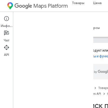
Товары
Цена
Maps Platform
Web Services
Places API
Информация
Руководства
Справочные материалы
Ресурсы
Чат
Этот продукт или
API
Продукты и функ
API мест (устаревшая версия)
Обзор
Используйте API-интерфейсы Places
Поиск мест
Обзор
Главная
Товар
Найти место
Places API
Поиск мест рядом
Поиск п
Текстовый поиск