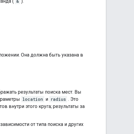
санда (
&
).
ложении. Она должна быть указана в
бражать результаты поиска мест. Вы
параметры
location
и
radius
. Это
в внутри этого круга; результаты за
ависимости от типа поиска и других