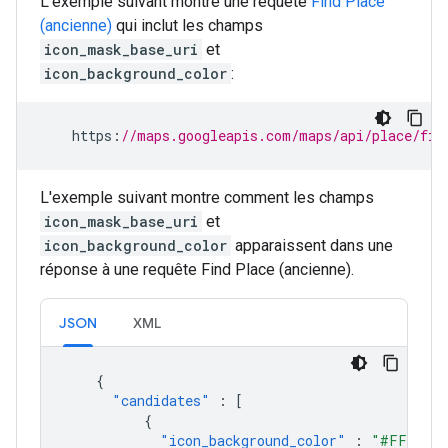
L'exemple suivant montre une requête
Find Place
(ancienne)
qui inclut les champs
icon_mask_base_uri
et
icon_background_color
:
https
:
//maps.googleapis.com/maps/api/place/fin
L'exemple suivant montre comment les champs
icon_mask_base_uri
et
icon_background_color
apparaissent dans une
réponse à une requête Find Place (ancienne).
JSON
XML
{
"candidates"
:
[
{
"icon_background_color"
:
"#FF9E67"