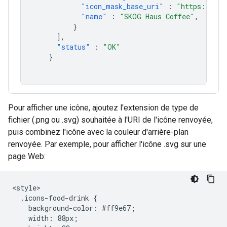
"icon_mask_base_uri"
:
"https://map
"name"
:
"SKÖG Haus Coffee"
,
}
],
"status"
:
"OK"
}
Pour afficher une icône, ajoutez l'extension de type de
fichier (.png ou .svg) souhaitée à l'URI de l'icône renvoyée,
puis combinez l'icône avec la couleur d'arrière-plan
renvoyée. Par exemple, pour afficher l'icône .svg sur une
page Web:
<style>

  .icons-food-drink {

    background-color: #ff9e67;

    width: 88px;
