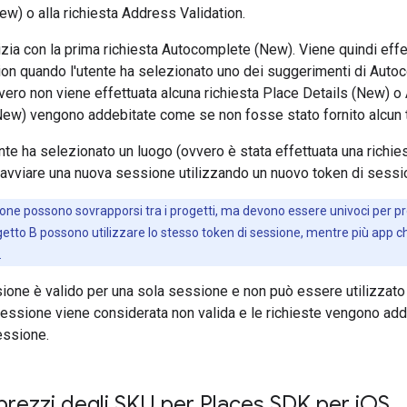
ew) o alla richiesta Address Validation.
zia con la prima richiesta Autocomplete (New). Viene quindi effe
ion quando l'utente ha selezionato uno dei suggerimenti di Aut
ero non viene effettuata alcuna richiesta Place Details (New) o 
ew) vengono addebitate come se non fosse stato fornito alcun 
te ha selezionato un luogo (ovvero è stata effettuata una richi
i avviare una nuova sessione utilizzando un nuovo token di sessi
sione possono sovrapporsi tra i progetti, ma devono essere univoci per pr
ogetto B possono utilizzare lo stesso token di sessione, mentre più app ch
.
ione è valido per una sola sessione e non può essere utilizzato p
sessione viene considerata non valida e le richieste vengono ad
essione.
 prezzi degli SKU per Places SDK per i
OS