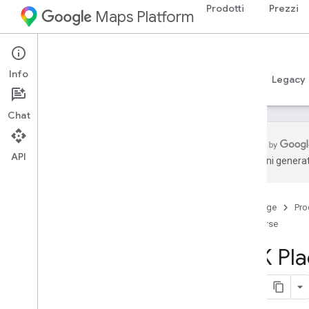
Prodotti
Prezzi
Maps Platform
iOS
Places SDK for iOS
Info
Guide
Riferimento
Esempi
Risorse
Legacy
Chat
API
traduzioni generat
Assistenza
Opzioni di assistenza
Home page
Pro
Note di rilascio
Risorse
Note di rilascio - SDK Places Swift per i
OS
SDK Plac
Tieniti informato
Termini e condizioni d'uso
Dettagli sulla privacy nell'Apple App
Store