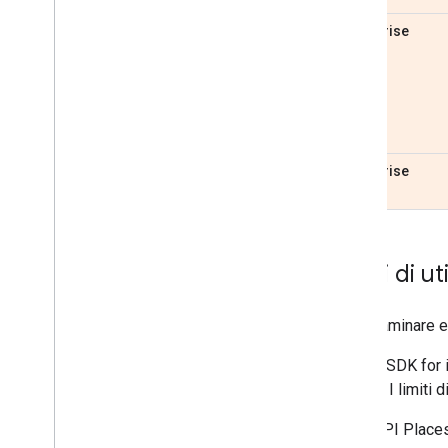
Enterprise
Enterprise
Limiti di ut
Per esaminare e g
Places SDK for 
Places. I limiti 
API Places