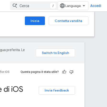
/
Accedi
Inizia
Contatta vendite
ngua preferita. Le
for iOS
Questa pagina è stata utile?
 di i
OS
Invia feedback