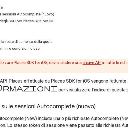
na
le sessioni Autocomplete (nuovo)
 degli SKU per Places SDK per iOS
 richieste di aumento della quota
ermini e condizioni d'uso
ilizzare Places SDK for iOS, devi includere una
chiave API
in tutte le ric
l'API Places effettuate da Places SDK for iOS vengono fatturate in
Informazioni
per visualizzare l'indice di questa 
 sulle sessioni Autocomplete (nuovo)
tocomplete (New) include una o più richieste Autocomplete (New
on. Lo stesso token di sessione viene passato alla richiesta Au