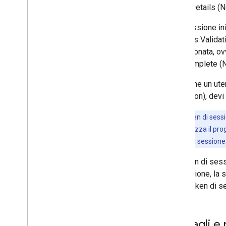
Place Details (N
Una sessione ini
Address Validat
abbandonata, ovv
Autocomplete (N
Dopo che un uten
Validation), dev
Nota:
i token di ses
un'app che utilizza il pr
stesso token di sessione
Un token di sess
di sessione, la 
alcun token di s
Dettagli e