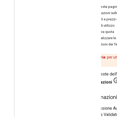
Su questa pagi
Fatturazione e monitoraggio
Informazioni sul
Utilizzo e fatturazione
Dettagli e prezzi
Report e monitoraggio
Limiti di utilizzo
Modifica quota
Norme e termini
Visualizzare le
Norme e attribuzioni
Limitazioni dei T
Termini di servizio
Promemoria:
per ut
tuoi progetti.
Le richieste del
Informazioni
Informazioni
Una sessione Au
Address Validati