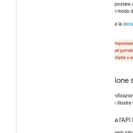
Puoi impostare a
totale, in modo 
Consulta la
docu
budget.
Ricorda:
l'impostazi
relative al budget potreb
vengono soddisfatte o sup
Gestione s
Una pianificazion
sezione illustra 
Utilizza l'AP
Le seguenti situ