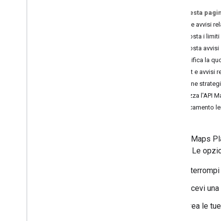
Su questa pagi
Quote e avvisi rel
Imposta i limiti
Imposta avvisi 
Modifica la quo
Budget e avvisi re
Gestione strategi
Utilizza l'API 
Caricamento len
Google Maps Platf
budget. Le opzio
Interrompi 
Ricevi una 
Crea le tu