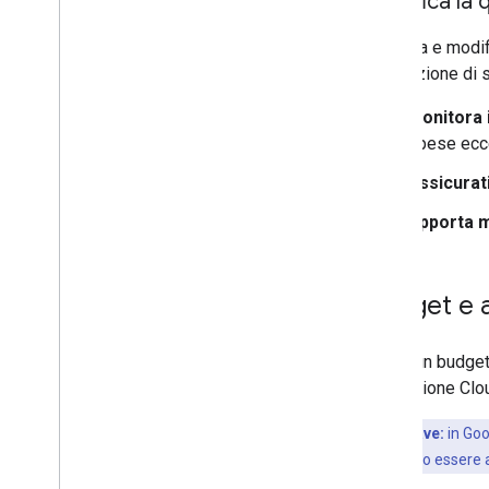
Modifica la 
Esamina e modific
prevenzione di s
Monitora i
spese ecc
Assicurati
Apporta m
Budget e av
Se hai un budget
fatturazione Clo
Punto chiave:
in Goo
budget possono essere appl