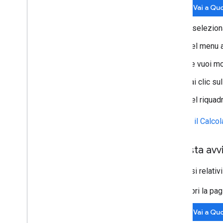
Vai a Qu
e selezion
Nel menu a
Se vuoi mod
Fai clic su
Nel riquadr
Utilizza il Calc
Imposta avvi
Gli avvisi relati
Apri la pa
Vai a Qu