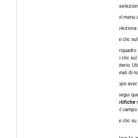
e selezion
Nel menu a
Seleziona 
Fai clic su
Il riquadro
fai clic su
criterio. Ut
canali di 
Dopo aver 
Esegui que
notifiche
n
nel camp
Fai clic su