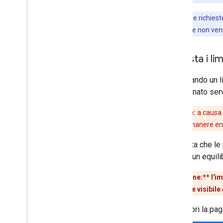
Nota:
solo le richies
l'autenticazione non veng
Imposta i lim
Impostando un li
determinato serv
Attenzione:
a causa 
le quote per rimanere ent
Una volta che le 
trovare un equili
**Attenzione:**
l'im
un'interruzione visibile 
Apri la pa