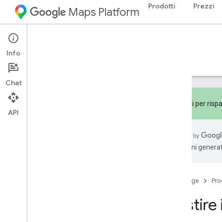
Prodotti
Prezzi
Maps Platform
Documentation
Pricing & Billing
Info
Prezzi
Fatturazione
Monitoraggio
Chat
Abbonati per rispa
API
Fatturazione
Panoramica
traduzioni generat
Informazioni sulla fattura
Gestisci i costi
Home page
Pro
Gestire 