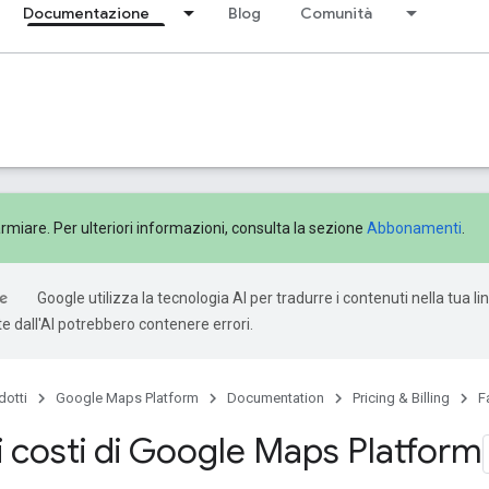
Documentazione
Blog
Comunità
rmiare. Per ulteriori informazioni, consulta la sezione
Abbonamenti
.
Google utilizza la tecnologia AI per tradurre i contenuti nella tua li
e dall'AI potrebbero contenere errori.
dotti
Google Maps Platform
Documentation
Pricing & Billing
F
i costi di Google Maps Platform