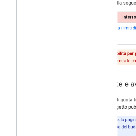
La tabella segue
Interr
Modifica i limiti 
Responsabilità per g
best practice, limita le 
Quote e avv
I limiti di quota
tuo progetto può
Importante:
la pagin
gestione precisa del budg
fino a 48 ore.