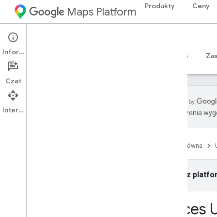
Produkty
Ceny
Maps Platform
iOS
Places SDK for iOS
Informacje
Przewodniki
Materiały referencyjne
Sample
Za
Czat
Interfejs API
Tłumaczenia wyge
Pakiet SDK Miejsc na i
OS
Przegląd
Strona główna
Pakiet SDK Miejsc Swift na i
OS
Identyfikatory miejsc
Ikony miejsc
Wybierz platfo
Konfiguracja
Places U
Konfigurowanie pakietu SDK Miejsc na i
OS