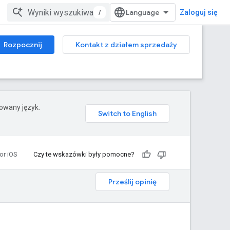
/
Zaloguj się
Rozpocznij
Kontakt z działem sprzedaży
rowany język.
or iOS
Czy te wskazówki były pomocne?
Prześlij opinię