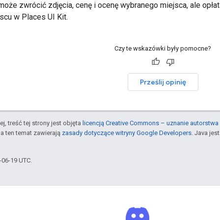
może zwrócić zdjęcia, cenę i ocenę wybranego miejsca, ale opłat
jscu w Places UI Kit.
Czy te wskazówki były pomocne?
Prześlij opinię
j, treść tej strony jest objęta
licencją Creative Commons – uznanie autorstwa 
a ten temat zawierają
zasady dotyczące witryny Google Developers
. Java je
6-06-19 UTC.