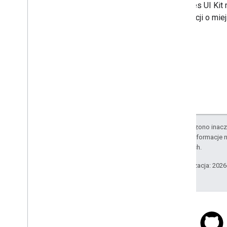
w Places UI Kit 
informacji o mie
O ile nie stwierdzono inacze
Szczegółowe informacje n
stowarzyszonych.
Ostatnia aktualizacja: 202