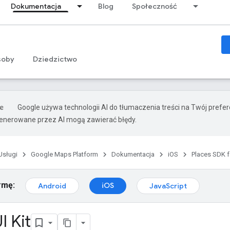
Dokumentacja
Blog
Społeczność
soby
Dziedzictwo
Google używa technologii AI do tłumaczenia treści na Twój prefe
nerowane przez AI mogą zawierać błędy.
Usługi
Google Maps Platform
Dokumentacja
iOS
Places SDK f
rmę:
iOS
Android
JavaScript
I Kit