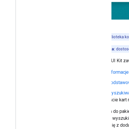
Podstawowy komponent
Autouzupełnianie miejsc
Komponent Wyszukiwanie miejsc
Komponent Zaawansowane
wyszukiwanie miejsc
Komponent Zaawansowana lista
Uwaga:
biblioteka k
miejsc
Stylizacja niestandardowa
Wskazówka:
dostoso
Narzędzie do personalizacji
Places UI Kit z
Używanie tokenów sesji
Szukaj na trasie
Informacje
Biblioteki open source
Podstawow
Połącz bibliotekę
Wyszukiwa
liście kart
Żądania do paki
metody wyszukiw
wiąże się z dod