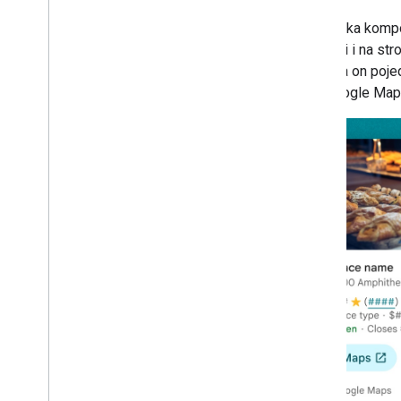
Konfigurowanie projektu Xcode
Biblioteka komp
Zabezpieczanie klucza interfejsu API
aplikacji i na s
za pomocą funkcji sprawdzania
aplikacji
Zawiera on poje
Wersje
API Google Maps
Places API (nowość) w pakiecie SDK
Places na i
OS
Autouzupełnianie miejsc (nowość)
Szczegóły miejsca (nowość)
Zdjęcia miejsc (nowe)
Wyszukaj tekst (nowa funkcja)
Wyszukiwanie w pobliżu (nowość)
Praca z danymi o miejscach (nowość)
Pakiet UI do Miejsc
Przegląd
Rozpocznij
Komponent Informacje o miejscu
Komponent Zaawansowane
informacje o miejscu