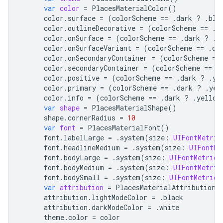
var
color
=
PlacesMaterialColor
()
color
.
surface
=
(
colorScheme
==
.
dark
?
.
blu
color
.
outlineDecorative
=
(
colorScheme
==
.
d
color
.
onSurface
=
(
colorScheme
==
.
dark
?
.
y
color
.
onSurfaceVariant
=
(
colorScheme
==
.
da
color
.
onSecondaryContainer
=
(
colorScheme
==
color
.
secondaryContainer
=
(
colorScheme
==
.
color
.
positive
=
(
colorScheme
==
.
dark
?
.
ye
color
.
primary
=
(
colorScheme
==
.
dark
?
.
yel
color
.
info
=
(
colorScheme
==
.
dark
?
.
yellow
var
shape
=
PlacesMaterialShape
()
shape
.
cornerRadius
=
10
var
font
=
PlacesMaterialFont
()
font
.
labelLarge
=
.
system
(
size
:
UIFontMetric
font
.
headlineMedium
=
.
system
(
size
:
UIFontMe
font
.
bodyLarge
=
.
system
(
size
:
UIFontMetrics
font
.
bodyMedium
=
.
system
(
size
:
UIFontMetric
font
.
bodySmall
=
.
system
(
size
:
UIFontMetrics
var
attribution
=
PlacesMaterialAttribution
(
attribution
.
lightModeColor
=
.
black
attribution
.
darkModeColor
=
.
white
theme
.
color
=
color