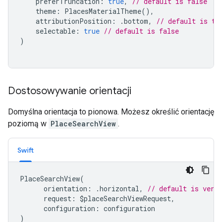
preferTruncation
:
true
,
// default is false
theme
:
PlacesMaterialTheme
(),
attributionPosition
:
.
bottom
,
// default is to
selectable
:
true
// default is false
)
Dostosowywanie orientacji
Domyślna orientacja to pionowa. Możesz określić orientację
poziomą w
PlaceSearchView
.
Swift
PlaceSearchView
(
orientation
:
.
horizontal
,
// default is vert
request
:
$
placeSearchViewRequest
,
configuration
:
configuration
)