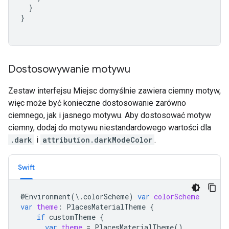
}
}
Dostosowywanie motywu
Zestaw interfejsu Miejsc domyślnie zawiera ciemny motyw,
więc może być konieczne dostosowanie zarówno
ciemnego, jak i jasnego motywu. Aby dostosować motyw
ciemny, dodaj do motywu niestandardowego wartości dla
.dark
i
attribution.darkModeColor
.
Swift
@
Environment
(
\
.
colorScheme
)
var
colorScheme
var
theme
:
PlacesMaterialTheme
{
if
customTheme
{
var
theme
=
PlacesMaterialTheme
()