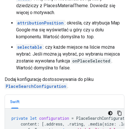
dziedziczy z PlacesMaterialTheme. Dowiedz się
więcej o motywach.
attributionPosition
: określa, czy atrybucja Map
Google ma się wyświetlać u góry czy u dołu
komponentu. Wartość domyślna to .top.
selectable
: czy każde miejsce na liście można
wybrać. Jeśli można ją wybrać, po wybraniu miejsca
zostanie wywołana funkcja
onPlaceSelected
.
Wartość domyślna to false.
Dodaj konfigurację dostosowywania do pliku
PlaceSearchConfiguration
.
Swift
private
let
configuration
=
PlaceSearchConfigurati
content
:
[.
address
,
.
rating
,
.
media
(
size
:
.
lar