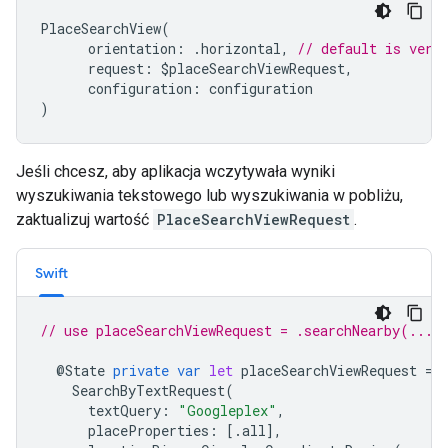
PlaceSearchView
(
orientation
:
.
horizontal
,
// default is vert
request
:
$
placeSearchViewRequest
,
configuration
:
configuration
)
Jeśli chcesz, aby aplikacja wczytywała wyniki
wyszukiwania tekstowego lub wyszukiwania w pobliżu,
zaktualizuj wartość
PlaceSearchViewRequest
.
Swift
// use placeSearchViewRequest = .searchNearby(...)
@
State
private
var
let
placeSearchViewRequest
=
SearchByTextRequest
(
textQuery
:
"Googleplex"
,
placeProperties
:
[.
all
],