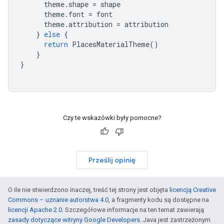
theme
.
shape
=
shape
theme
.
font
=
font
theme
.
attribution
=
attribution
}
else
{
return
PlacesMaterialTheme
()
}
}
Czy te wskazówki były pomocne?
Prześlij opinię
O ile nie stwierdzono inaczej, treść tej strony jest objęta
licencją Creative
Commons – uznanie autorstwa 4.0
, a fragmenty kodu są dostępne na
licencji Apache 2.0
. Szczegółowe informacje na ten temat zawierają
zasady dotyczące witryny Google Developers
. Java jest zastrzeżonym