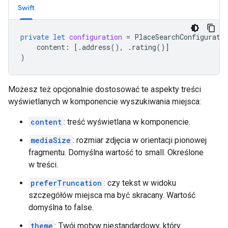
Swift
private
let
configuration
=
PlaceSearchConfigurati
content
:
[.
address
(),
.
rating
()]
)
Możesz też opcjonalnie dostosować te aspekty treści
wyświetlanych w komponencie wyszukiwania miejsca:
content
: treść wyświetlana w komponencie.
mediaSize
: rozmiar zdjęcia w orientacji pionowej
fragmentu. Domyślna wartość to small. Określone
w treści.
preferTruncation
: czy tekst w widoku
szczegółów miejsca ma być skracany. Wartość
domyślna to false.
theme
: Twój motyw niestandardowy, który