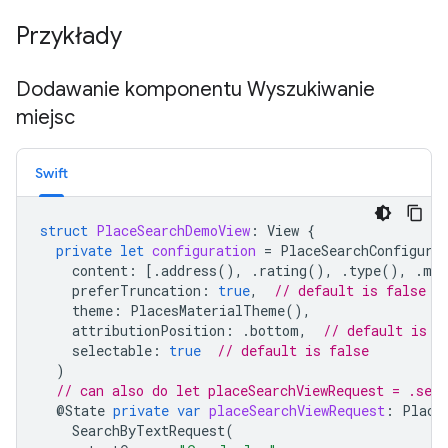
Przykłady
Dodawanie komponentu Wyszukiwanie
miejsc
Swift
struct
PlaceSearchDemoView
:
View
{
private
let
configuration
=
PlaceSearchConfigura
content
:
[.
address
(),
.
rating
(),
.
type
(),
.
med
preferTruncation
:
true
,
// default is false
theme
:
PlacesMaterialTheme
(),
attributionPosition
:
.
bottom
,
// default is t
selectable
:
true
// default is false
)
// can also do let placeSearchViewRequest = .sea
@
State
private
var
placeSearchViewRequest
:
Place
SearchByTextRequest
(