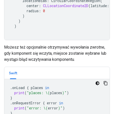
locationBias
:
CircularCoordinateRegion
(
center
:
CLLocationCoordinate2D
(
latitude
:
0
radius
:
0
)
)
)
Możesz też opcjonalnie otrzymywać wywołania zwrotne,
gdy komponent się wczyta, miejsce zostanie wybrane lub
wystąpi błąd wczytywania komponentu.
Swift
.
onLoad
{
places
in
print
(
"places: 
\(
places
)
"
)
}
.
onRequestError
{
error
in
print
(
"error: 
\(
error
)
"
)
}