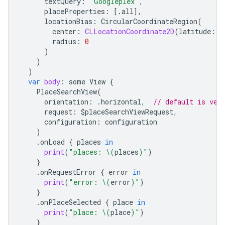
textQuery
:
"Googleplex"
,
placeProperties
:
[.
all
],
locationBias
:
CircularCoordinateRegion
(
center
:
CLLocationCoordinate2D
(
latitude
:
0
radius
:
0
)
)
)
var
body
:
some
View
{
PlaceSearchView
(
orientation
:
.
horizontal
,
// default is ver
request
:
$
placeSearchViewRequest
,
configuration
:
configuration
)
.
onLoad
{
places
in
print
(
"places: 
\(
places
)
"
)
}
.
onRequestError
{
error
in
print
(
"error: 
\(
error
)
"
)
}
.
onPlaceSelected
{
place
in
print
(
"place: 
\(
place
)
"
)
}