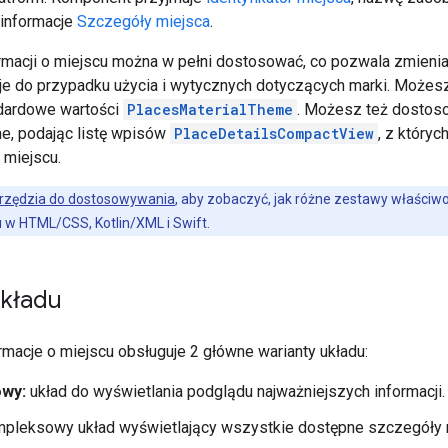
informacje
Szczegóły miejsca
.
macji o miejscu można w pełni dostosować, co pozwala zmieniać 
e do przypadku użycia i wytycznych dotyczących marki. Może
ndardowe wartości
PlacesMaterialTheme
. Możesz też dostoso
e, podając listę wpisów
PlaceDetailsCompactView
, z który
 miejscu.
rzędzia do dostosowywania
, aby zobaczyć, jak różne zestawy właściw
u w HTML/CSS, Kotlin/XML i Swift.
układu
macje o miejscu obsługuje 2 główne warianty układu:
wy:
układ do wyświetlania podglądu najważniejszych informacji.
pleksowy układ wyświetlający wszystkie dostępne szczegóły 