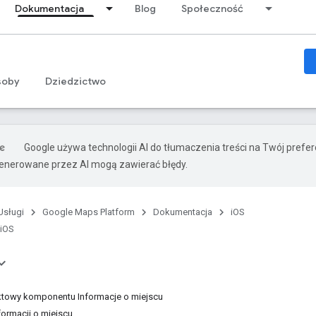
Dokumentacja
Blog
Społeczność
soby
Dziedzictwo
Google używa technologii AI do tłumaczenia treści na Twój prefe
nerowane przez AI mogą zawierać błędy.
Usługi
Google Maps Platform
Dokumentacja
iOS
 iOS
owy komponentu Informacje o miejscu
formacji o miejscu