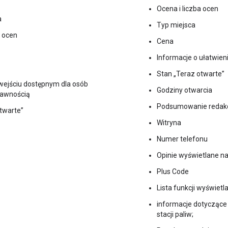
Ocena i liczba ocen
a
Typ miejsca
a ocen
Cena
Informacje o ułatwien
Stan „Teraz otwarte”
wejściu dostępnym dla osób
Godziny otwarcia
rawnością
Podsumowanie redak
twarte”
Witryna
Numer telefonu
Opinie wyświetlane na
Plus Code
Lista funkcji wyświetl
informacje dotyczące 
stacji paliw;