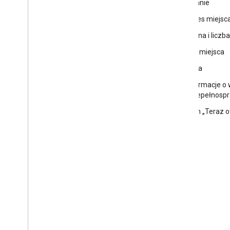
ekranie
Adres miejsc
Ocena i liczb
Typ miejsca
Cena
Informacje o 
z niepełnosp
Stan „Teraz o