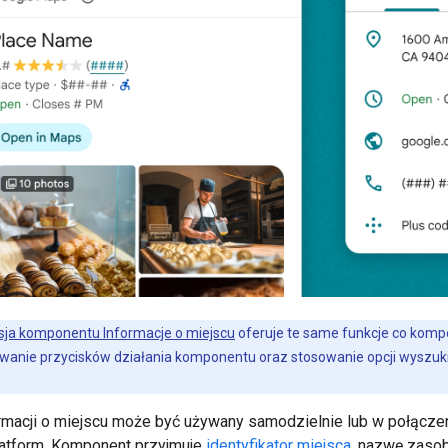
a komponentu Informacje o miejscu
oferuje te same funkcje co komp
anie przycisków działania komponentu oraz stosowanie opcji wyszukiwa
macji o miejscu może być używany samodzielnie lub w połączeni
atform. Komponent przyjmuje
identyfikator miejsca
, nazwę zasob