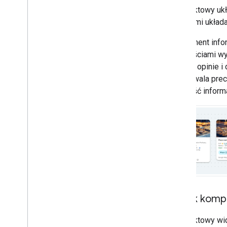
Kompaktowy ukła
z różnymi układa
Komponent infor
nad treściami w
zdjęcia, opinie 
co pozwala pre
i gęstość informa
Widok kompa
Kompaktowy wido