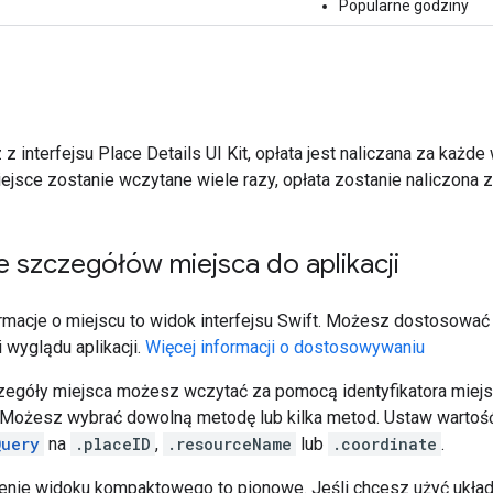
Popularne godziny
 z interfejsu Place Details UI Kit, opłata jest naliczana za każ
ejsce zostanie wczytane wiele razy, opłata zostanie naliczona 
 szczegółów miejsca do aplikacji
macje o miejscu to widok interfejsu Swift. Możesz dostosować w
 wyglądu aplikacji.
Więcej informacji o dostosowywaniu
egóły miejsca możesz wczytać za pomocą identyfikatora miejs
 Możesz wybrać dowolną metodę lub kilka metod. Ustaw warto
Query
na
.placeID
,
.resourceName
lub
.coordinate
.
nie widoku kompaktowego to pionowe. Jeśli chcesz użyć ukła