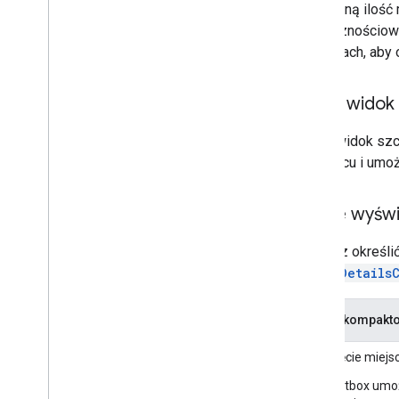
minimalną ilość
społecznościowyc
w mediach, aby 
Pełny widok 
Pełny widok szc
o miejscu i umoż
Opcje wyświe
Możesz określić
PlaceDetails
Widok kompakt
Zdjęcie miejs
Lightbox umoż