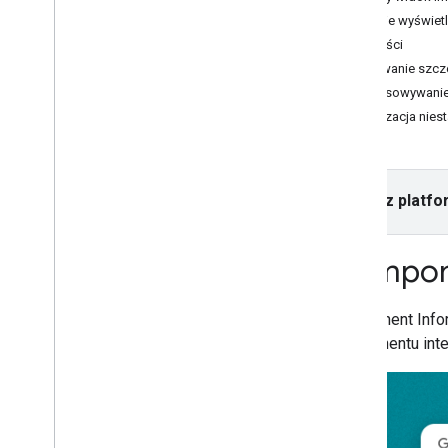
Konfigurowanie projektu Xcode
Opcje wyświetl
Zabezpieczanie klucza interfejsu API
Płatności
za pomocą funkcji sprawdzania
Dodawanie szcze
aplikacji
Dostosowywanie
Wersje
Stylizacja nie
Places API (nowość) w pakiecie SDK
Places na i
OS
Autouzupełnianie miejsc (nowość)
Wybierz platfo
Szczegóły miejsca (nowość)
Zdjęcia miejsc (nowe)
Wyszukaj tekst (nowa funkcja)
Kompone
Wyszukiwanie w pobliżu (nowość)
Praca z danymi o miejscach (nowość)
Komponent Inform
Pakiet UI do Miejsc
komponentu inte
Przegląd
Rozpocznij
Komponent Informacje o miejscu
Komponent Zaawansowane
informacje o miejscu