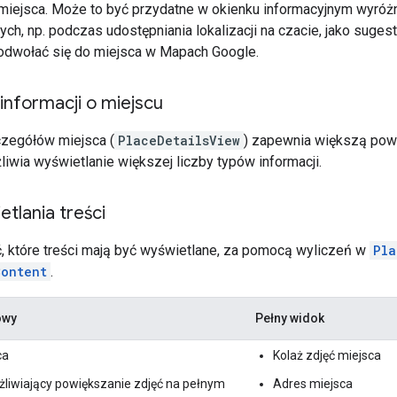
 miejsca. Może to być przydatne w okienku informacyjnym wyróż
h, np. podczas udostępniania lokalizacji na czacie, jako sugesti
odwołać się do miejsca w Mapach Google.
informacji o miejscu
zegółów miejsca (
PlaceDetailsView
) zapewnia większą powi
liwia wyświetlanie większej liczby typów informacji.
tlania treści
, które treści mają być wyświetlane, za pomocą wyliczeń w
Pla
Content
.
owy
Pełny widok
ca
Kolaż zdjęć miejsca
liwiający powiększanie zdjęć na pełnym
Adres miejsca