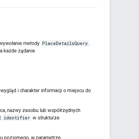
de wywołanie metody
PlaceDetailsQuery
.
za każde żądanie.
ygląd i charakter informacji o miejscu do
ca, nazwy zasobu lub współrzędnych
ść
identifier
w strukturze
du poziomego, w parametrze