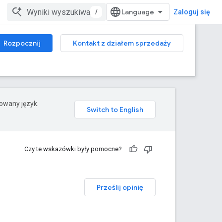
/
Zaloguj się
Rozpocznij
Kontakt z działem sprzedaży
rowany język.
Czy te wskazówki były pomocne?
Prześlij opinię