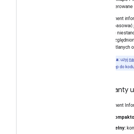
wyrenderowane 
Komponent infor
aby dopasować j
podając niesta
być uwzględnion
wyświetlanych o
Wskazówka:
użyj
na
i uzyskać dostęp do kod
Warianty 
Komponent Infor
Kompakto
Pełny:
kom