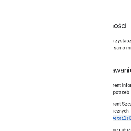
Płatności
Jeśli korzystasz
Jeśli to samo mi
Dodawanie
Komponent Infor
swoich potrzeb i
Komponent Szcz
geograficznych.
PlaceDetails
Domyślne położe