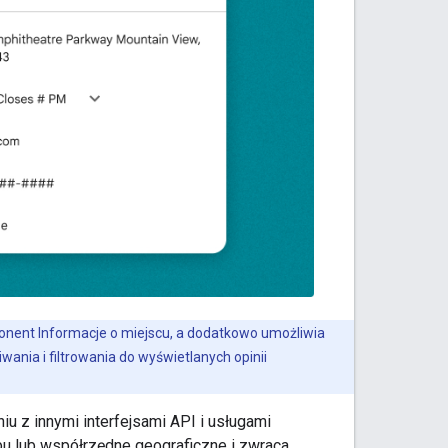
onent Informacje o miejscu, a dodatkowo umożliwia
nia i filtrowania do wyświetlanych opinii
u z innymi interfejsami API i usługami
u lub współrzędne geograficzne i zwraca