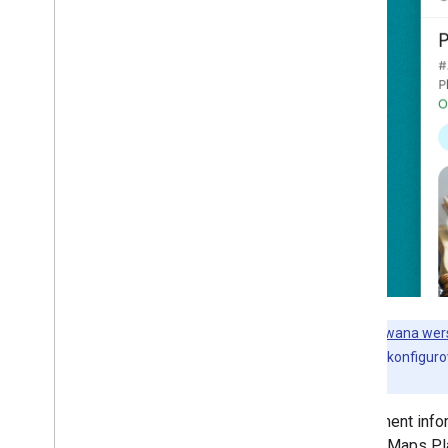
Podstawowy komponent
Autouzupełnianie miejsc
Komponent Wyszukiwanie miejsc
Komponent Zaawansowane
wyszukiwanie miejsc
Komponent Zaawansowana lista
miejsc
Stylizacja niestandardowa
Narzędzie do personalizacji
Używanie tokenów sesji
Szukaj na trasie
Biblioteki open source
Połącz bibliotekę
Zaawansowana wersj
programistom konfigurow
i multimediów.
Komponent infor
Google Maps Pl