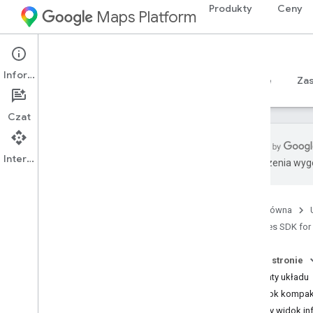
Produkty
Ceny
Maps Platform
iOS
Places SDK for iOS
Informacje
Przewodniki
Materiały referencyjne
Sample
Za
Czat
Interfejs API
Tłumaczenia wyge
Pakiet SDK Miejsc na i
OS
Przegląd
Strona główna
Pakiet SDK Miejsc Swift na i
OS
Places SDK for
Identyfikatory miejsc
Ikony miejsc
Na tej stronie
Warianty układu
Konfiguracja
Widok kompakt
Konfigurowanie pakietu SDK Miejsc na i
OS
Pełny widok in