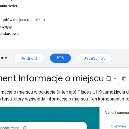
ania treści
gółów miejsca do aplikacji
 wyglądu
standardowa
rmę:
iOS
Android
JavaScript
nt Informacje o miejscu
acje o miejscu w pakiecie (interfejs) Places UI Kit umożliwia 
rfejsu, który wyświetla informacje o miejscu. Ten komponent m