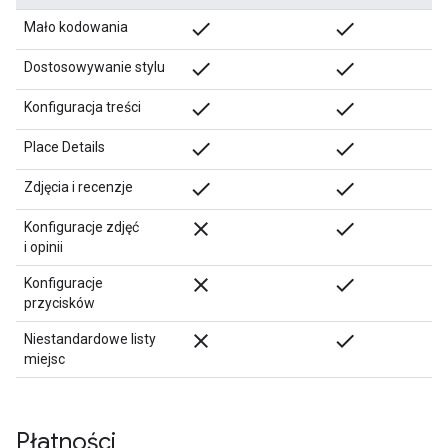
done
done
Mało kodowania
done
done
Dostosowywanie stylu
done
done
Konfiguracja treści
done
done
Place Details
check
check
Zdjęcia i recenzje
close
check
Konfiguracje zdjęć
i opinii
close
check
Konfiguracje
przycisków
close
check
Niestandardowe listy
miejsc
Płatności