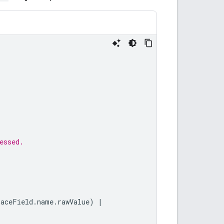
essed.
laceField
.
name
.
rawValue
)
|