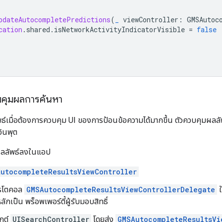
pdateAutocompletePredictions
(
_
viewController
:
GMSAutoc
cation
.
shared
.
isNetworkActivityIndicatorVisible
=
false
วบคุมผลการค้นหา
พธ์เมื่อต้องการควบคุม UI ของการป้อนข้อความได้มากขึ้น ตัวควบคุมผ
ินพุต
ุมผลลัพธ์ลงในแอป
utocompleteResultsViewController
ปรโตคอล
GMSAutocompleteResultsViewControllerDelegate
ใ
ักเป็น พร็อพเพอร์ตี้ผู้รับมอบสิทธิ์
็กต์
UISearchController
โดยส่ง
GMSAutocompleteResultsVi