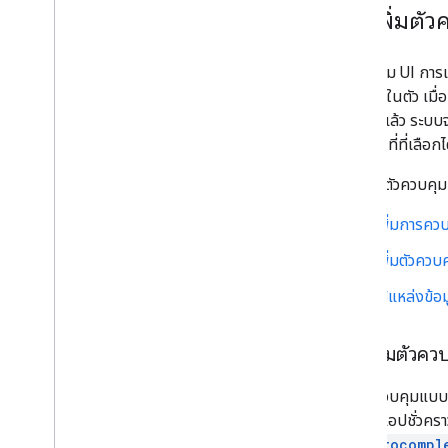
การเพิ่มตัว
ตัวควบคุม UI การเ
อัตโนมัติในตัว เมื
ใช้เลือกแล้ว ระ
กับสถานที่ที่เลือกไ
คุณเพิ่มตัวควบคุม
เพิ่มการคว
เพิ่มตัวควบ
ใช้แหล่งข้อ
การเพิ่มตัวค
ใช้การควบคุมแบบเต
UI ของแอปชั่วคราว
GMSAutocompl