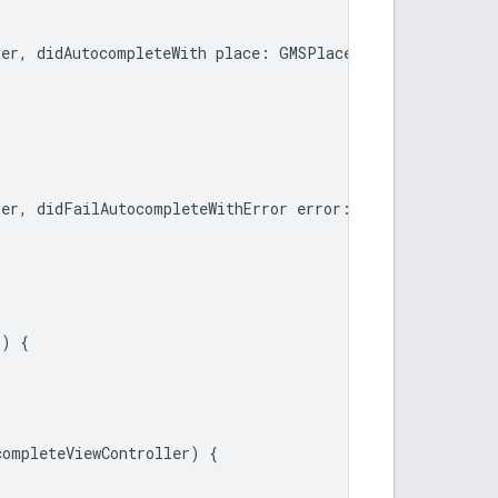
ler
,
didAutocompleteWith
place
:
GMSPlace
)
{
ler
,
didFailAutocompleteWithError
error
:
Error
)
{
r
)
{
completeViewController
)
{