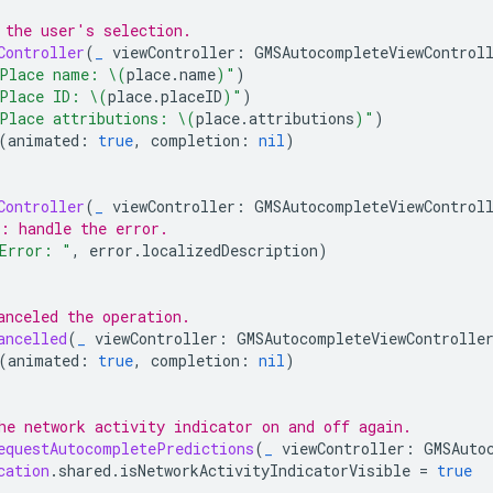
 the user's selection.
Controller
(
_
viewController
:
GMSAutocompleteViewControl
Place name: 
\(
place
.
name
)
"
)
Place ID: 
\(
place
.
placeID
)
"
)
Place attributions: 
\(
place
.
attributions
)
"
)
(
animated
:
true
,
completion
:
nil
)
Controller
(
_
viewController
:
GMSAutocompleteViewControl
: handle the error.
Error: "
,
error
.
localizedDescription
)
anceled the operation.
ancelled
(
_
viewController
:
GMSAutocompleteViewControlle
(
animated
:
true
,
completion
:
nil
)
he network activity indicator on and off again.
equestAutocompletePredictions
(
_
viewController
:
GMSAuto
cation
.
shared
.
isNetworkActivityIndicatorVisible
=
true