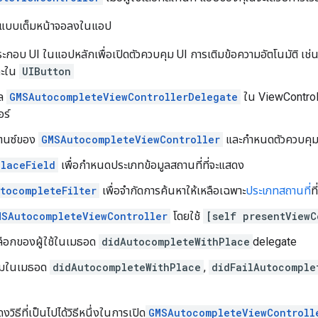
ุมแบบเต็มหน้าจอลงในแอป
ะกอบ UI ในแอปหลักเพื่อเปิดตัวควบคุม UI การเติมข้อความอัตโนมัติ เช่น
ตะใน
UIButton
อล
GMSAutocompleteViewControllerDelegate
ใน ViewControl
ร์
แตนซ์ของ
GMSAutocompleteViewController
และกำหนดตัวควบคุมม
laceField
เพื่อกำหนดประเภทข้อมูลสถานที่ที่จะแสดง
tocompleteFilter
เพื่อจำกัดการค้นหาให้เหลือเฉพาะ
ประเภทสถานที่
ท
MSAutocompleteViewController
โดยใช้
[self presentViewC
ลือกของผู้ใช้ในเมธอด
didAutocompleteWithPlace
delegate
คุมในเมธอด
didAutocompleteWithPlace
,
didFailAutocomple
งวิธีที่เป็นไปได้วิธีหนึ่งในการเปิด
GMSAutocompleteViewControll