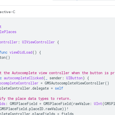
ective-C
t
lePlaces
ontroller
:
UIViewController
{
func
viewDidLoad
()
{
ton
()
t the Autocomplete view controller when the button is pr
c
autocompleteClicked
(
_
sender
:
UIButton
)
{
ocompleteController
=
GMSAutocompleteViewController
()
pleteController
.
delegate
=
self
ify the place data types to return.
lds
:
GMSPlaceField
=
GMSPlaceField
(
rawValue
:
UInt
(
GMSP
GMSPlaceField
.
placeID
.
rawValue
))
!
pleteController
.
placeFields
=
fields