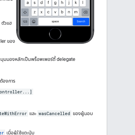
 ตัวแฮ
ler ของ
ุมมองหลักเป็นพร็อพเพอร์ตี้ delegate
ี่ต้องการ
ontroller...]
teWithError
และ
wasCancelled
ของผู้มอบ
er
เมื่อผู้ใช้แตะปุ่ม