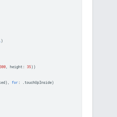
l
)
300
,
height
:
35
))
ked
),
for
:
.
touchUpInside
)