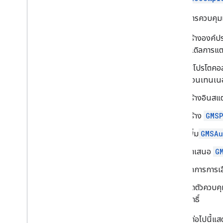
วิธีเพิ่มการควบค
สร้างองค์ปร
นเดิลการแ
ใช้โปรโตค
คอนเทนเนอ
สร้างอินส
สร้าง
GMSP
เพิ่ม
GMSAu
นำเสนอ
G
จัดการการเ
ปิดตัวควบ
สิทธิ์
ตัวอย่างต่อไปนี้แสด