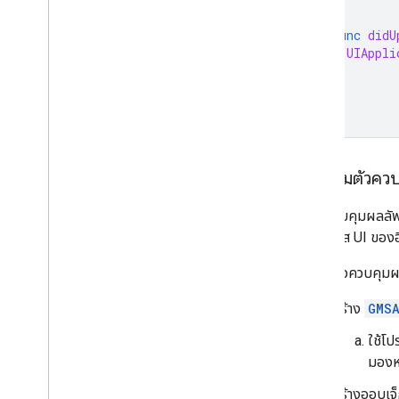
func
didU
UIAppli
}
}
การเพิ่มตัวค
ใช้ตัวควบคุมผลลั
ตามโฟกัส UI ของอ
วิธีเพิ่มตัวควบค
สร้าง
GMSA
ใช้โ
มองหล
สร้างออบเจ