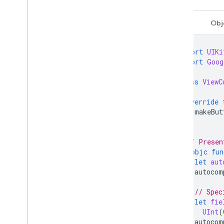
Swift
Obj
import
UIKi
import
Goog
class
ViewC
override
makeBut
}
// Presen
@objc
fun
let
aut
autocom
// Spec
let
fie
UInt
(
autocom