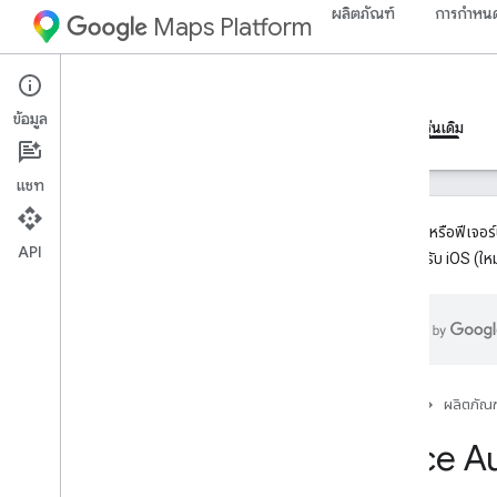
ผลิตภัณฑ์
การกำหนด
Maps Platform
iOS
Places SDK for iOS
ข้อมูล
คำแนะนำ
ข้อมูลอ้างอิง
ตัวอย่าง
ทรัพยากร
รุ่นเดิม
แชท
ผลิตภัณฑ์หรือฟีเจอร์น
API
SDK สำหรับ iOS (ใหม
Places SDK (เดิม)
ภาพรวม
Places API ใน Places SDK สำหรับ i
OS
รายละเอียดสถานที่
รูปภาพสถานที่
หน้าแรก
ผลิตภัณฑ
สถานที่ปัจจุบัน
Place A
Place Autocomplete
ทำงานกับข้อมูลสถานที่