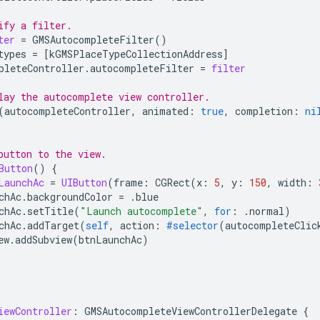
ify a filter.
ter
=
GMSAutocompleteFilter
()
types
=
[
kGMSPlaceTypeCollectionAddress
]
pleteController
.
autocompleteFilter
=
filter
lay the autocomplete view controller.
(
autocompleteController
,
animated
:
true
,
completion
:
ni
button to the view.
Button
()
{
LaunchAc
=
UIButton
(
frame
:
CGRect
(
x
:
5
,
y
:
150
,
width
:
chAc
.
backgroundColor
=
.
blue
chAc
.
setTitle
(
"Launch autocomplete"
,
for
:
.
normal
)
chAc
.
addTarget
(
self
,
action
:
#selector
(
autocompleteClic
ew
.
addSubview
(
btnLaunchAc
)
iewController
:
GMSAutocompleteViewControllerDelegate
{