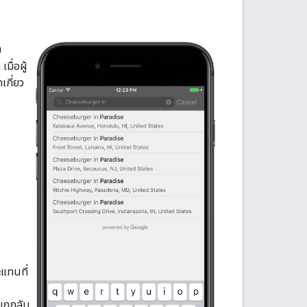
ม
มื่อผู้
เกี่ยว
ะแทนที่
ียกกลับ