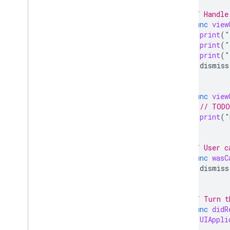
// Handle
func
view
print
(
"
print
(
"
print
(
"
dismiss
}
func
view
// TODO
print
(
"
}
// User c
func
wasC
dismiss
}
// Turn t
func
didR
UIAppli
}