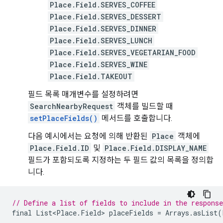
Place.Field.SERVES_COFFEE
Place.Field.SERVES_DESSERT
Place.Field.SERVES_DINNER
Place.Field.SERVES_LUNCH
Place.Field.SERVES_VEGETARIAN_FOOD
Place.Field.SERVES_WINE
Place.Field.TAKEOUT
필드 목록 매개변수를 설정하려면
SearchNearbyRequest
객체를 빌드할 때
setPlaceFields()
메서드를 호출합니다.
다음 예시에서는 요청에 의해 반환된
Place
객체에
Place.Field.ID
및
Place.Field.DISPLAY_NAME
필드가 포함되도록 지정하는 두 필드 값의 목록을 정의합
니다.
// Define a list of fields to include in the response
final
List<Place
.
Field
>
placeFields
=
Arrays
.
asList
(