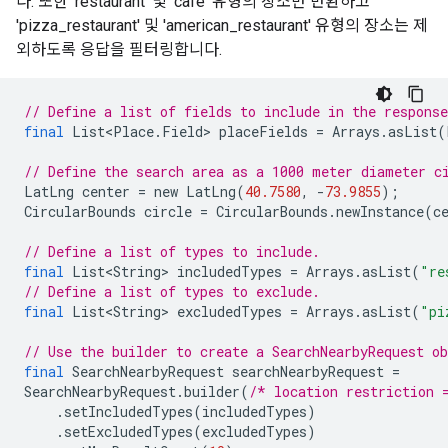
다. 또한 'restaurant' 및 'cafe' 유형의 장소만 반환하고
'pizza_restaurant' 및 'american_restaurant' 유형의 장소는 제
외하도록 응답을 필터링합니다.
// Define a list of fields to include in the response
final
List<Place
.
Field
>
placeFields
=
Arrays
.
asList
(
// Define the search area as a 1000 meter diameter c
LatLng
center
=
new
LatLng
(
40.7580
,
-
73.9855
);
CircularBounds
circle
=
CircularBounds
.
newInstance
(
c
// Define a list of types to include.
final
List<String>
includedTypes
=
Arrays
.
asList
(
"re
// Define a list of types to exclude.
final
List<String>
excludedTypes
=
Arrays
.
asList
(
"pi
// Use the builder to create a SearchNearbyRequest o
final
SearchNearbyRequest
searchNearbyRequest
=
SearchNearbyRequest
.
builder
(
/* location restriction 
.
setIncludedTypes
(
includedTypes
)
.
setExcludedTypes
(
excludedTypes
)