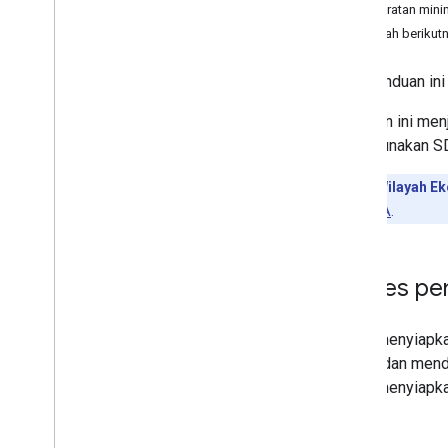
Persyaratan min
Tutorial
Langkah berikut
Menavigasi rute
Memproses peristiwa navigasi
Ikuti panduan in
Halaman ini men
Pengalaman Navigasi Google
menggunakan S
Pengantar
Mengubah UI navigasi
Catatan:
Wilayah Ek
Menyesuaikan kamera
Keamanan EEA
.
Mengonfigurasi pemberitahuan
speedometer
Mode normal dan cahaya redup
Proses pen
Mengonfigurasi gangguan real-time
Menyesuaikan gaya peta
Untuk menyiapka
Pengalaman Navigasi Kustom
dahulu dan mend
Pengantar
dapat menyiapk
Buat panduan yang disesuaikan
Detail feed data belokan demi belokan