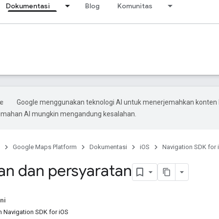
Dokumentasi
Blog
Komunitas
Google menggunakan teknologi AI untuk menerjemahkan konten
rjemahan AI mungkin mengandung kesalahan.
Google Maps Platform
Dokumentasi
iOS
Navigation SDK for 
an dan persyaratan
ni
 Navigation SDK for iOS