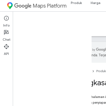
Produk
Harga
Maps Platform
iOS
Navigation SDK for iOS
Info
Panduan
Referensi
Contoh
Referensi
Chat
API
pilihan Anda. Te
Navigation SDK for i
OS
Ringkasan
Beranda
Produk
Coba demo
Ringkas
Penyiapan
Ringkasan dan persyaratan penyiapan
Menyiapkan Navigation SDK for i
OS
Pada halaman i
Menyiapkan project Xcode
Proses penyiapan