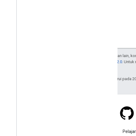
Kecuali dinyatakan lain, k
Lisensi Apache 2.0
. Untuk
afiliasinya.
Terakhir diperbarui pada 2
Stack Overflow
Ajukan pertanyaan dengan
Pelajar