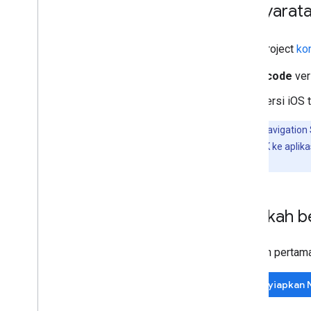
Mengaktifkan Navigasi untuk Car
Persyarat
Play
Pengalaman Rute
Project
ko
Pengantar
Xcode
ver
Merutekan ke titik navigasi
Menyesuaikan preferensi pemilihan rute
Versi iOS 
Mengelola titik jalan
Mendapatkan informasi rute
Catatan:
Navigation
Merencanakan rute
Navigation SDK ke aplik
aplikasi Anda.
Library Lintas Platform
Navigasi untuk Flutter dan React
Native
Langkah b
Langkah pertama
Menyiapkan N