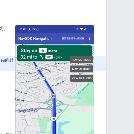
为。
iew
的封
。