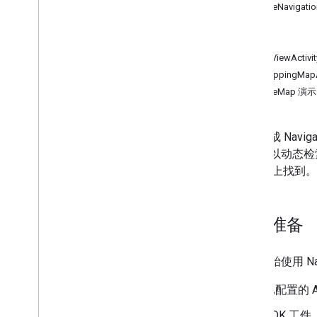
GoogleNavigati
教程
构建
导航单目的地路线
运行
监听导航事件
NavViewActivi
SwappingMapA
Google 导航体验
GoogleMap 演示
简介
修改导航界面
通过集成 Navi
调整摄像头
应用可以动态检索
配置速度计提醒
GitHub 上找到。
日间和夜间模式
自定义地图样式
配置实时干扰
做好准备
自定义导航体验
简介
如需开始使用 Na
启用精细数据 Feed
已配置的 A
为 Android Auto 启用导航
SDK 工