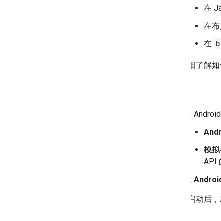
在 
在布
在
b
如需详细了解如何
运行
将 And
And
模拟
AP
在
Androi
构建并启动后，