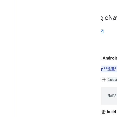
Google
Na
GitHub
构建
在
Androi
**注意*
打开
loca
  MAPS
点击
build