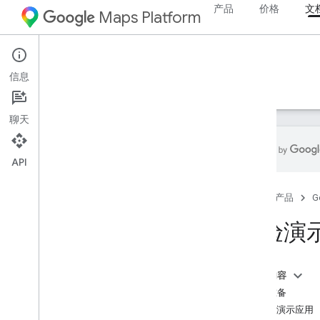
产品
价格
文
Maps Platform
Android
Navigation SDK for Android
信息
指南
参考文档
示例
资源
聊天
API
Navigation SDK for Android
首页
产品
G
概览
体验演示版
体验演
设置
设置概览和要求
本页内容
设置 Navigation SDK for Android
做好准备
设置您的 Android Studio 项目
获取演示应用