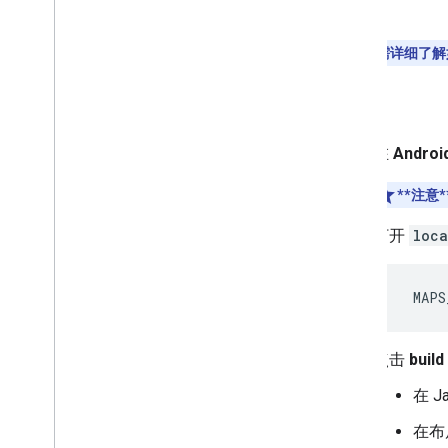
GitHub
注意：
如需详细了解
构建
在
Androi
**注意*
打开
loca
  MAPS
点击
build
在 
在布