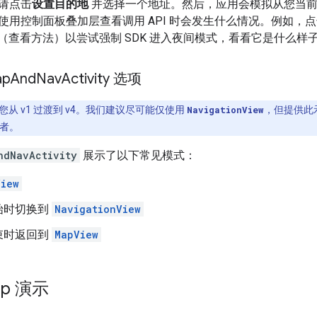
请点击
设置目的地
并选择一个地址。然后，应用会模拟从您当
使用控制面板叠加层查看调用 API 时会发生什么情况。例如，
（查看方法）以尝试强制 SDK 进入夜间模式，看看它是什么样
ap
And
Nav
Activity 选项
从 v1 过渡到 v4。我们建议尽可能仅使用
NavigationView
，但提供此
者。
ndNavActivity
展示了以下常见模式：
View
始时切换到
NavigationView
束时返回到
MapView
ap 演示