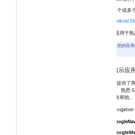
路线体验
一个或多
简介
前往导航点的路线
Android St
调整转送偏好设置
管理航点
本文档适用于熟悉
浏览多目的地路线
注意
：
如果您的应用
规划路线
和 Maps SDK。
跨平台库
Flutter 和 React Native 的导航
获取演示应
Google 提供
验水平。 熟悉 G
用都很有帮助。
截至 Navigati
GoogleNa
GoogleM