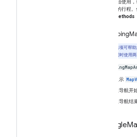
如需开始使用，
该地址的行程。
View Methods
Swapping
M
注意
：
此选项可帮助您
为了说明如何同时使用两
SwappingMapA
显示
Map
在导航开
在导航结
Google
M