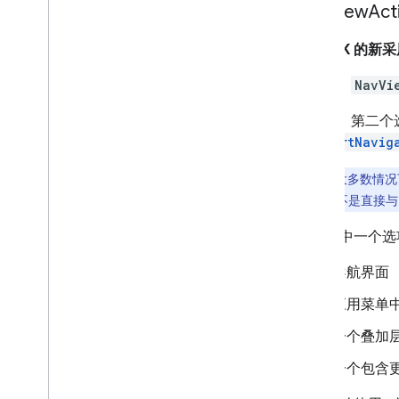
Nav
View
Act
NavSDK 的
选项 1
：
NavVi
选项 2
：第二个
SupportNavig
注意
：
在大多数情况
装容器），而不是直接
点击其中一个选
导航界面
应用菜单中
一个叠加层
一个包含