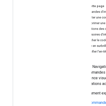
Configurer votre projet Android Studio
Sur cette page
Commandes d'inter
Tutoriels
Ajouter une c
Itinéraire de destination unique
Supprimer une
Écouter les événements de navigation
Positions des
Accessoires d'int
Expérience de navigation Google
Afficher le cod
Présentation
Mise en surbril
Modifier l'interface utilisateur de
Modifier l'en-t
navigation
Ajuster la caméra
Configurer les alertes du compteur de
Le SDK Navigatio
vitesse
les commandes et
Modes Jour et Nuit
l'apparence visue
Personnaliser les styles de carte
modifications acc
Configurer les perturbations en temps
réel
Ce document expl
Expérience de navigation
Commandes 
personnalisée