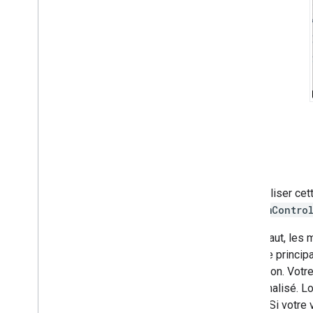
Pour utiliser ce
CustomContro
Par défaut, les 
l'en-tête princi
circulation. Vot
personnalisé. Lo
défaut. Si votre