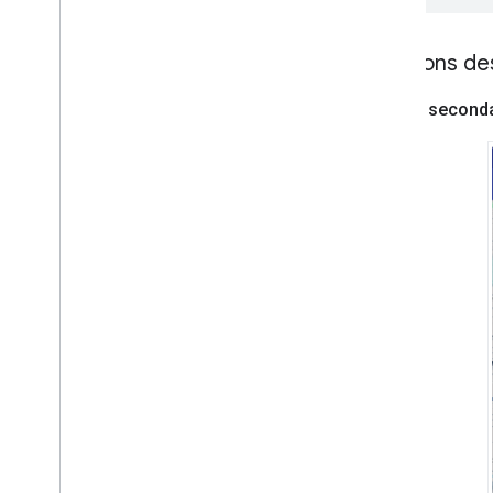
Positions d
En-tête second