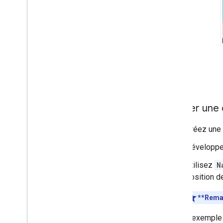
Ajouter une
Créez une
Développez
Utilisez
N
position 
**Remar
L'exemple 