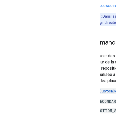
Présentation
Accessoires
Activer le flux de données détaillés
Activer la navigation pour
Remarque :
Dans la 
Android Auto
au lieu d'interagir dire
Expérience sur l'itinéraire
Présentation
Commandes 
Itinéraire vers des points de navigation
Ajuster les préférences de routage
Pour placer des 
Gérer les points de cheminement
utilisateur de l
Itinéraire multidestination
Android reposit
Planifier un itinéraire
personnalisée à 
pouvez les plac
Bibliothèques multiplates-formes
Navigation pour Flutter et React
La
setCustomC
Native
SECONDAR
BOTTOM_