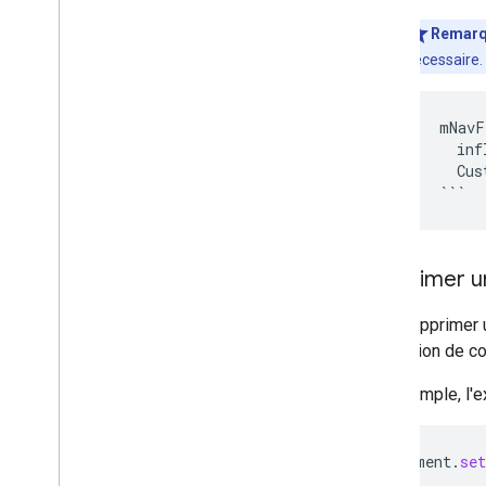
Remar
nécessaire.
mNavF
inf
Cus
```
Supprimer 
Pour supprimer
la position de 
Par exemple, l'e
mNavFragment
.
se