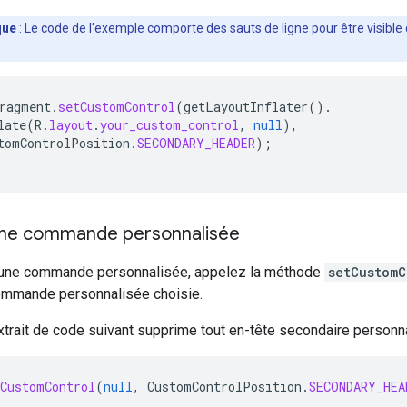
que
: Le code de l'exemple comporte des sauts de ligne pour être visible 
ragment
.
setCustomControl
(
getLayoutInflater
().
late
(
R
.
layout
.
your_custom_control
,
null
),
tomControlPosition
.
SECONDARY_HEADER
);
une commande personnalisée
 une commande personnalisée, appelez la méthode
setCustomC
commande personnalisée choisie.
xtrait de code suivant supprime tout en-tête secondaire personnal
tCustomControl
(
null
,
CustomControlPosition
.
SECONDARY_HEA