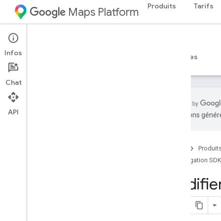
Produits
Tarifs
Maps Platform
Android
Navigation SDK for Android
Infos
Guides
Référence
Exemples
Ressources
Chat
API
traductions généré
SDK Navigation pour Android
Aperçu
Accueil
Produit
Essayer la démo
Navigation SDK
Configuration
Modifier
Présentation de la configuration et
conditions requises
Configurer le SDK Navigation pour
Android