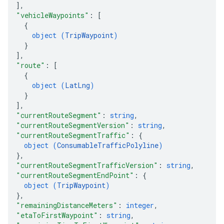
]
,
"vehicleWaypoints"
: 
[
{
object (
TripWaypoint
)
}
]
,
"route"
: 
[
{
object (
LatLng
)
}
]
,
"currentRouteSegment"
: 
string
,
"currentRouteSegmentVersion"
: 
string
,
"currentRouteSegmentTraffic"
: 
{
object (
ConsumableTrafficPolyline
)
}
,
"currentRouteSegmentTrafficVersion"
: 
string
,
"currentRouteSegmentEndPoint"
: 
{
object (
TripWaypoint
)
}
,
"remainingDistanceMeters"
: 
integer
,
"etaToFirstWaypoint"
: 
string
,