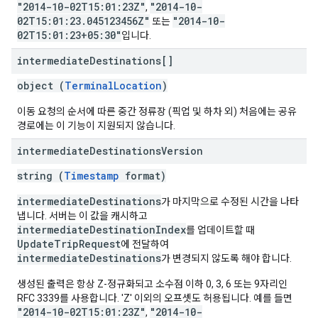
"2014-10-02T15:01:23Z"
"2014-10-
,
02T15:01:23.045123456Z"
"2014-10-
또는
02T15:01:23+05:30"
입니다.
intermediate
Destinations[]
object (
TerminalLocation
)
이동 요청의 순서에 따른 중간 정류장 (픽업 및 하차 외) 처음에는 공유
경로에는 이 기능이 지원되지 않습니다.
intermediate
Destinations
Version
string (
Timestamp
format)
intermediateDestinations
가 마지막으로 수정된 시간을 나타
냅니다. 서버는 이 값을 캐시하고
intermediateDestinationIndex
를 업데이트할 때
UpdateTripRequest
에 전달하여
intermediateDestinations
가 변경되지 않도록 해야 합니다.
생성된 출력은 항상 Z-정규화되고 소수점 이하 0, 3, 6 또는 9자리인
RFC 3339를 사용합니다. 'Z' 이외의 오프셋도 허용됩니다. 예를 들면
"2014-10-02T15:01:23Z"
"2014-10-
,