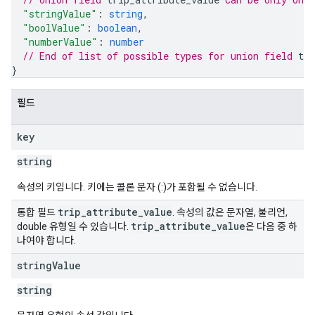
"stringValue"
: 
string
,
"boolValue"
: 
boolean
,
"numberValue"
: 
number
// End of list of possible types for union field 
tri
}
필드
key
string
속성의 키입니다. 키에는 콜론 문자 (:)가 포함될 수 없습니다.
trip
_
attribute
_
value
통합 필드
. 속성의 값은 문자열, 불리언,
trip
_
attribute
_
value
double 유형일 수 있습니다.
은 다음 중 하
나여야 합니다.
string
Value
string