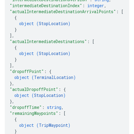
"intermediateDestinationIndex"
: 
integer
,
"actualIntermediateDestinationArrivalPoints"
: 
[
{
object (
StopLocation
)
}
]
,
"actualIntermediateDestinations"
: 
[
{
object (
StopLocation
)
}
]
,
"dropoffPoint"
: 
{
object (
TerminalLocation
)
}
,
"actualDropoffPoint"
: 
{
object (
StopLocation
)
}
,
"dropoffTime"
: 
string
,
"remainingWaypoints"
: 
[
{
object (
TripWaypoint
)
}