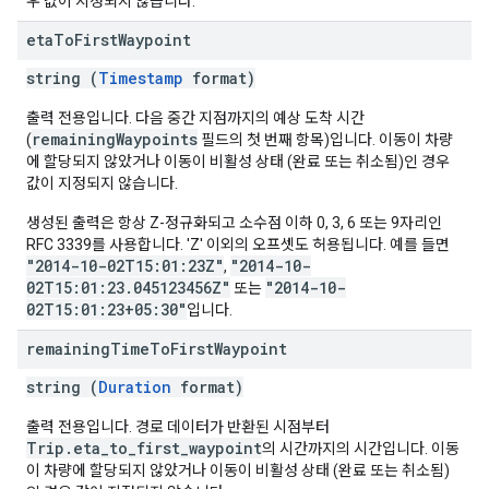
우 값이 지정되지 않습니다.
eta
To
First
Waypoint
string (
Timestamp
format)
출력 전용입니다. 다음 중간 지점까지의 예상 도착 시간
remainingWaypoints
(
필드의 첫 번째 항목)입니다. 이동이 차량
에 할당되지 않았거나 이동이 비활성 상태 (완료 또는 취소됨)인 경우
값이 지정되지 않습니다.
생성된 출력은 항상 Z-정규화되고 소수점 이하 0, 3, 6 또는 9자리인
RFC 3339를 사용합니다. 'Z' 이외의 오프셋도 허용됩니다. 예를 들면
"2014-10-02T15:01:23Z"
"2014-10-
,
02T15:01:23.045123456Z"
"2014-10-
또는
02T15:01:23+05:30"
입니다.
remaining
Time
To
First
Waypoint
string (
Duration
format)
출력 전용입니다. 경로 데이터가 반환된 시점부터
Trip.eta_to_first_waypoint
의 시간까지의 시간입니다. 이동
이 차량에 할당되지 않았거나 이동이 비활성 상태 (완료 또는 취소됨)