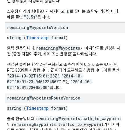
인 경우 값이 지정되지 않습니다.
s
소수점 아래가 최대 9자리까지이고 '
'로 끝나는 초 단위 기간입니다.
"3.5s"
예를 들면
입니다.
remaining
Waypoints
Version
string (
Timestamp
format)
remainingWaypoints
출력 전용입니다.
가 마지막으로 변경된 시
간 (중간 지점이 추가, 삭제 또는 변경됨)을 나타냅니다.
생성된 출력은 항상 Z-정규화되고 소수점 이하 0, 3, 6 또는 9자리인
RFC 3339를 사용합니다. 'Z' 이외의 오프셋도 허용됩니다. 예를 들면
"2014-10-02T15:01:23Z"
"2014-10-
,
02T15:01:23.045123456Z"
"2014-10-
또는
02T15:01:23+05:30"
입니다.
remaining
Waypoints
Route
Version
string (
Timestamp
format)
remainingWaypoints.path_to_waypoint
출력 전용입니다.
remainingWaypoints.traffic_to_waypoint
및
가 마지막