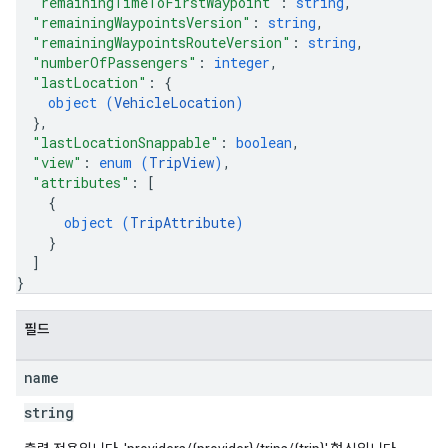
"remainingTimeToFirstWaypoint"
: 
string
,
"remainingWaypointsVersion"
: 
string
,
"remainingWaypointsRouteVersion"
: 
string
,
"numberOfPassengers"
: 
integer
,
"lastLocation"
: 
{
object (
VehicleLocation
)
}
,
"lastLocationSnappable"
: 
boolean
,
"view"
: 
enum (
TripView
)
,
"attributes"
: 
[
{
object (
TripAttribute
)
}
]
}
필드
name
string