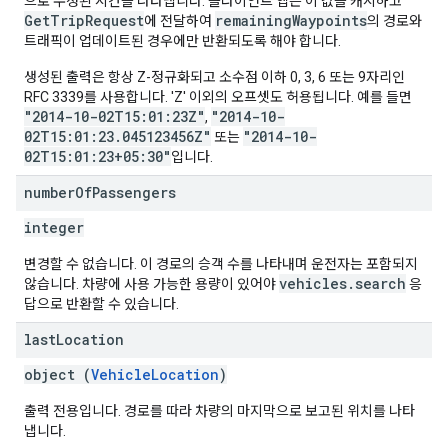
으로 수정된 시간을 나타냅니다. 클라이언트 앱은 이 값을 캐시하고
GetTripRequest
remainingWaypoints
에 전달하여
의 경로와
트래픽이 업데이트된 경우에만 반환되도록 해야 합니다.
생성된 출력은 항상 Z-정규화되고 소수점 이하 0, 3, 6 또는 9자리인
RFC 3339를 사용합니다. 'Z' 이외의 오프셋도 허용됩니다. 예를 들면
"2014-10-02T15:01:23Z"
"2014-10-
,
02T15:01:23.045123456Z"
"2014-10-
또는
02T15:01:23+05:30"
입니다.
number
Of
Passengers
integer
변경할 수 없습니다. 이 경로의 승객 수를 나타내며 운전자는 포함되지
vehicles.search
않습니다. 차량에 사용 가능한 용량이 있어야
응
답으로 반환할 수 있습니다.
last
Location
object (
VehicleLocation
)
출력 전용입니다. 경로를 따라 차량의 마지막으로 보고된 위치를 나타
냅니다.