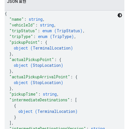
JSON 표현
{
"name"
: 
string
,
"vehicleId"
: 
string
,
"tripStatus"
: 
enum (
TripStatus
)
,
"tripType"
: 
enum (
TripType
)
,
"pickupPoint"
: 
{
object (
TerminalLocation
)
}
,
"actualPickupPoint"
: 
{
object (
StopLocation
)
}
,
"actualPickupArrivalPoint"
: 
{
object (
StopLocation
)
}
,
"pickupTime"
: 
string
,
"intermediateDestinations"
: 
[
{
object (
TerminalLocation
)
}
]
,
"intermediateDestinationsVersion"
: 
string
,