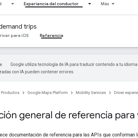
d
Experiencia del conductor
Más
demand trips
river para iOS
Referencia
Google utiliza tecnología de IA para traducir contenido a tu idioma
izadas con IA pueden contener errores.
Productos
Google Maps Platform
Mobility Services
Driver experi
ión general de referencia para 
rece documentación de referencia para las APIs que conforman l