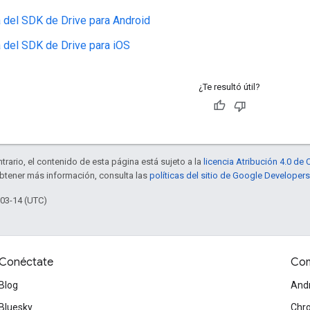
 del SDK de Drive para Android
 del SDK de Drive para iOS
¿Te resultó útil?
trario, el contenido de esta página está sujeto a la
licencia Atribución 4.0 d
obtener más información, consulta las
políticas del sitio de Google Developers
-03-14 (UTC)
Conéctate
Com
Blog
And
Bluesky
Chr