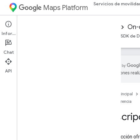
Servicios de movilida
Maps Platform
Mobility Services
Driver experience
On-
Información
Descripción general
SDK de Android Driver
SDK de D
Chat
API
traducciones real
Referencia para viajes a pedido
Descripción general
Página principal
Android
Referencia
i
OS
Descripc
Esta sección of