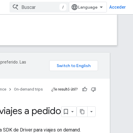
/
Acceder
 preferido. Las
ence
On-demand trips
¿Te resultó útil?
viajes a pedido
a SDK de Driver para viajes on demand.