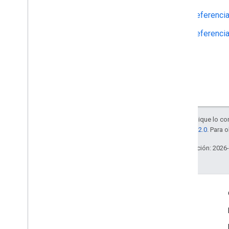
Referencia
Referencia
Salvo que se indique lo con
licencia Apache 2.0
. Para 
Última actualización: 2026
Interactúa
Google Developer Program
Google Developer Groups