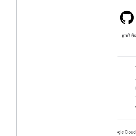
स्टैक ओवरफ़्लो
google-maps टैग के तहत सवाल
हमारे सैं
पूछें.
और जानें
अक्सर पूछे जाने वाले सवाल
Capabilities Explorer
Places SDK for Android
Android
Chrome
Firebase
Google Cloud