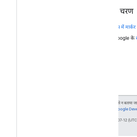
अगले चरण
मैप में मार्क
Google के
जब तक कुछ अलग से न बताया जाए
जानकारी के लिए,
Google Devel
आखिरी बार 2026-07-12 (UTC)