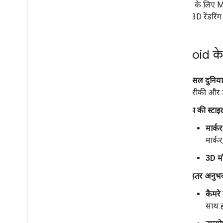
Android के लिए M
SDK में, 3D रेंडरि
Android के
असल दुनिया 
बारीकी और डा
मैप की स्टा
मार्क
मार्क
3D म
बेहतर अनुभव 
कैमरे
साथ ही