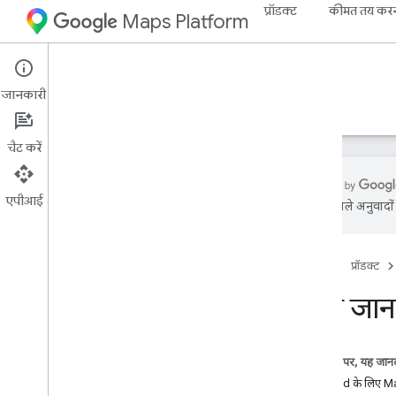
प्रॉडक्ट
कीमत तय कर
Maps Platform
Android
Maps 3D SDK for Android
जानकारी
गाइड
रेफ़रंस
सैंपल
संसाधन
चैट करें
एपीआई
एआई से मिले अनुवादों म
Android के लिए Maps 3D एसडीके
खास जानकारी
होम पेज
प्रॉडक्ट
सेटअप
अपने ऐप्लिकेशन में 3D मैप जोड़ना
खास जान
मैप पर अनुभव
कैमरे के कंट्रोल कॉन्फ़िगर करना
इस पेज पर, यह जानक
कैमरा पाथ ऐनिमेशन जोड़ना
Android के लिए Map