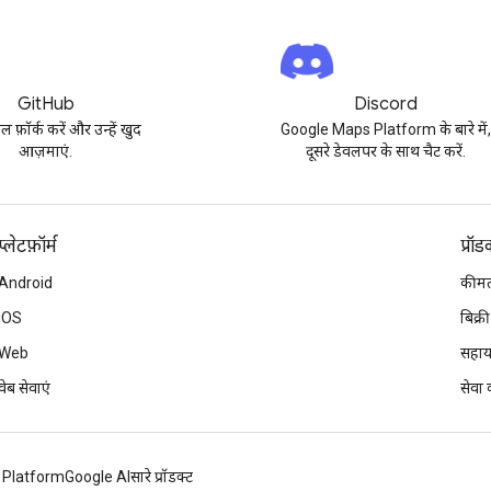
GitHub
Discord
पल फ़ॉर्क करें और उन्हें खुद
Google Maps Platform के बारे में
आज़माएं.
दूसरे डेवलपर के साथ चैट करें.
प्‍लेटफ़ॉर्म
प्रॉ
Android
कीमत
iOS
बिक्री
Web
सहाय
वेब सेवाएं
सेवा क
 Platform
Google AI
सारे प्रॉडक्ट