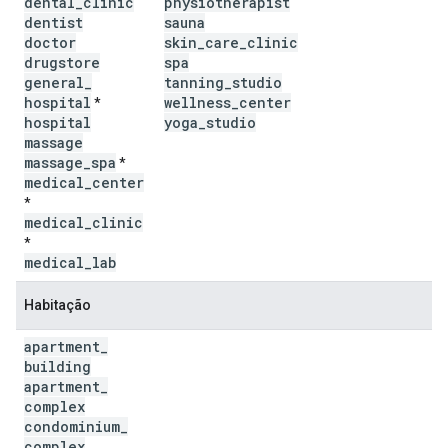
dental
_
clinic
physiotherapist
dentist
sauna
doctor
skin
_
care
_
clinic
drugstore
spa
general
_
tanning
_
studio
hospital
wellness
_
center
*
hospital
yoga
_
studio
massage
massage
_
spa
*
medical
_
center
*
medical
_
clinic
*
medical
_
lab
Habitação
apartment
_
building
apartment
_
complex
condominium
_
complex