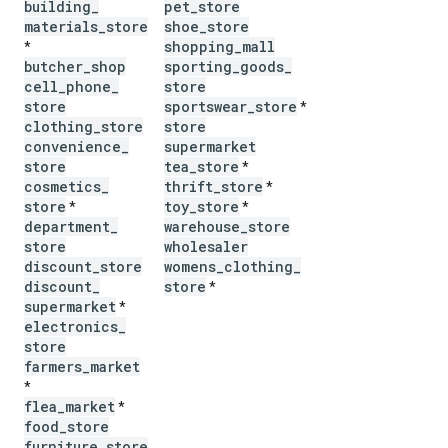
building
_
pet
_
store
materials
_
store
shoe
_
store
shopping
_
mall
*
butcher
_
shop
sporting
_
goods
_
cell
_
phone
_
store
store
sportswear
_
store
*
clothing
_
store
store
convenience
_
supermarket
store
tea
_
store
*
cosmetics
_
thrift
_
store
*
store
toy
_
store
*
*
department
_
warehouse
_
store
store
wholesaler
discount
_
store
womens
_
clothing
_
discount
_
store
*
supermarket
*
electronics
_
store
farmers
_
market
*
flea
_
market
*
food
_
store
furniture
_
store