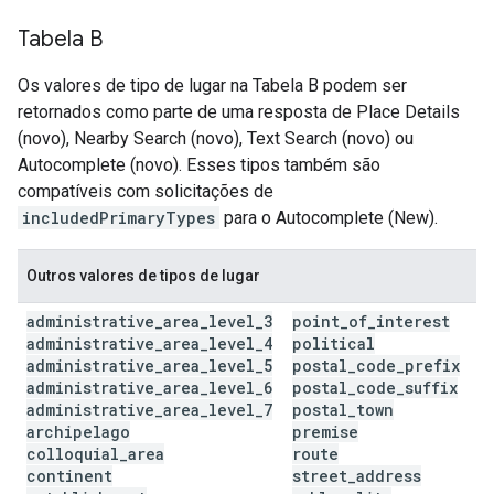
Tabela B
Os valores de tipo de lugar na Tabela B podem ser
retornados como parte de uma resposta de Place Details
(novo), Nearby Search (novo), Text Search (novo) ou
Autocomplete (novo). Esses tipos também são
compatíveis com solicitações de
includedPrimaryTypes
para o Autocomplete (New).
Outros valores de tipos de lugar
administrative
_
area
_
level
_
3
point
_
of
_
interest
administrative
_
area
_
level
_
4
political
administrative
_
area
_
level
_
5
postal
_
code
_
prefix
administrative
_
area
_
level
_
6
postal
_
code
_
suffix
administrative
_
area
_
level
_
7
postal
_
town
archipelago
premise
colloquial
_
area
route
continent
street
_
address