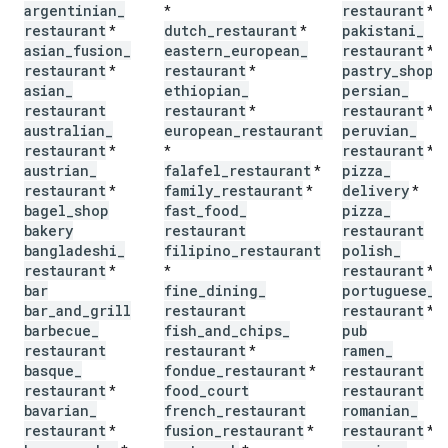
argentinian
_
restaurant
*
*
restaurant
dutch
_
restaurant
pakistani
_
*
*
asian
_
fusion
_
eastern
_
european
_
restaurant
*
restaurant
restaurant
pastry
_
shop
*
*
*
asian
_
ethiopian
_
persian
_
restaurant
restaurant
restaurant
*
*
australian
_
european
_
restaurant
peruvian
_
restaurant
restaurant
*
*
*
austrian
_
falafel
_
restaurant
pizza
_
*
restaurant
family
_
restaurant
delivery
*
*
*
bagel
_
shop
fast
_
food
_
pizza
_
bakery
restaurant
restaurant
bangladeshi
_
filipino
_
restaurant
polish
_
restaurant
restaurant
*
*
*
bar
fine
_
dining
_
portuguese
_
bar
_
and
_
grill
restaurant
restaurant
*
barbecue
_
fish
_
and
_
chips
_
pub
restaurant
restaurant
ramen
_
*
basque
_
fondue
_
restaurant
restaurant
*
restaurant
food
_
court
restaurant
*
bavarian
_
french
_
restaurant
romanian
_
restaurant
fusion
_
restaurant
restaurant
*
*
*