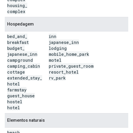
housing
_
complex
Hospedagem
bed
_
and
_
inn
breakfast
japanese
_
inn
budget
_
lodging
japanese
_
inn
mobile
_
home
_
park
campground
motel
camping
_
cabin
private
_
guest
_
room
cottage
resort
_
hotel
extended
_
stay
_
rv
_
park
hotel
farmstay
guest
_
house
hostel
hotel
Elementos naturais
beach