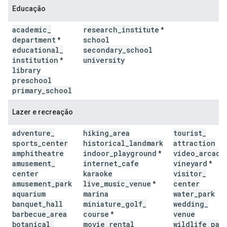
Educação
academic
_
research
_
institute
*
department
school
*
educational
_
secondary
_
school
institution
university
*
library
preschool
primary
_
school
Lazer e recreação
adventure
_
hiking
_
area
tourist
_
sports
_
center
historical
_
landmark
attraction
amphitheatre
indoor
_
playground
video
_
arcade
*
amusement
_
internet
_
cafe
vineyard
*
center
karaoke
visitor
_
amusement
_
park
live
_
music
_
venue
center
*
aquarium
marina
water
_
park
banquet
_
hall
miniature
_
golf
_
wedding
_
barbecue
_
area
course
venue
*
botanical
_
movie
_
rental
wildlife
_
par