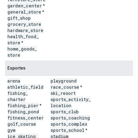
garden
_
center
*
general
_
store
*
gift
_
shop
grocery
_
store
hardware
_
store
health
_
food
_
store
*
home
_
goods
_
store
Esportes
arena
playground
athletic
_
field
race
_
course
*
fishing
_
ski
_
resort
charter
sports
_
activity
_
fishing
_
pier
location
*
fishing
_
pond
sports
_
club
fitness
_
center
sports
_
coaching
golf
_
course
sports
_
complex
gym
sports
_
school
*
ice
_
skating
_
stadium