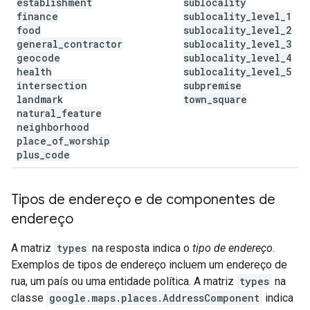
establishment
sublocality
finance
sublocality
_
level
_
1
food
sublocality
_
level
_
2
general
_
contractor
sublocality
_
level
_
3
geocode
sublocality
_
level
_
4
health
sublocality
_
level
_
5
intersection
subpremise
landmark
town
_
square
natural
_
feature
neighborhood
place
_
of
_
worship
plus
_
code
Tipos de endereço e de componentes de
endereço
A matriz
types
na resposta indica o
tipo de endereço
.
Exemplos de tipos de endereço incluem um endereço de
rua, um país ou uma entidade política. A matriz
types
na
classe
google.maps.places.AddressComponent
indica