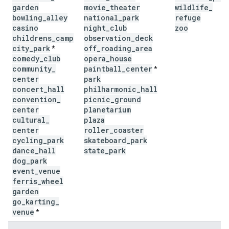
garden
movie
_
theater
wildlife
_
bowling
_
alley
national
_
park
refuge
casino
night
_
club
zoo
childrens
_
camp
observation
_
deck
city
_
park
off
_
roading
_
area
*
comedy
_
club
opera
_
house
community
_
paintball
_
center
*
center
park
concert
_
hall
philharmonic
_
hall
convention
_
picnic
_
ground
center
planetarium
cultural
_
plaza
center
roller
_
coaster
cycling
_
park
skateboard
_
park
dance
_
hall
state
_
park
dog
_
park
event
_
venue
ferris
_
wheel
garden
go
_
karting
_
venue
*