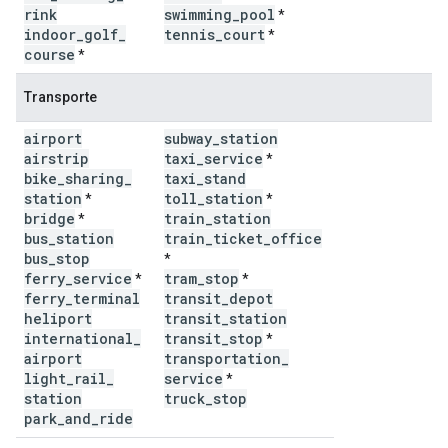
rink
swimming
_
pool
*
indoor
_
golf
_
tennis
_
court
*
course
*
Transporte
airport
subway
_
station
airstrip
taxi
_
service
*
bike
_
sharing
_
taxi
_
stand
station
toll
_
station
*
*
bridge
train
_
station
*
bus
_
station
train
_
ticket
_
office
bus
_
stop
*
ferry
_
service
tram
_
stop
*
*
ferry
_
terminal
transit
_
depot
heliport
transit
_
station
international
_
transit
_
stop
*
airport
transportation
_
light
_
rail
_
service
*
station
truck
_
stop
park
_
and
_
ride