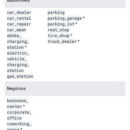
Automóveis
car
_
dealer
parking
car
_
rental
parking
_
garage
*
car
_
repair
parking
_
lot
*
car
_
wash
rest
_
stop
ebike
_
tire
_
shop
*
charging
_
truck
_
dealer
*
station
*
electric
_
vehicle
_
charging
_
station
gas
_
station
Negócios
business
_
center
*
corporate
_
office
coworking
_
space
*