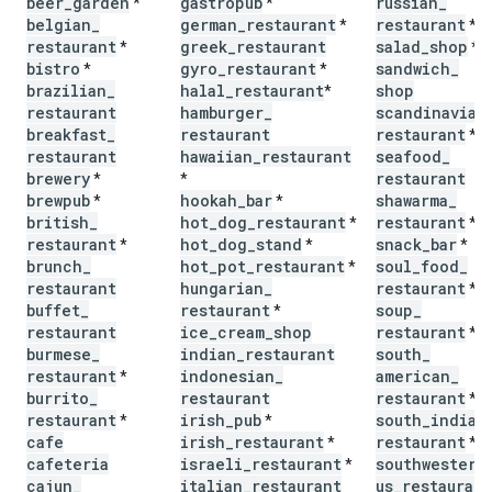
beer
_
garden
gastropub
russian
_
*
*
belgian
_
german
_
restaurant
restaurant
*
*
restaurant
greek
_
restaurant
salad
_
shop
*
*
bistro
gyro
_
restaurant
sandwich
_
*
*
brazilian
_
halal
_
restaurant
shop
*
restaurant
hamburger
_
scandinavian
breakfast
_
restaurant
restaurant
*
restaurant
hawaiian
_
restaurant
seafood
_
brewery
restaurant
*
*
brewpub
hookah
_
bar
shawarma
_
*
*
british
_
hot
_
dog
_
restaurant
restaurant
*
*
restaurant
hot
_
dog
_
stand
snack
_
bar
*
*
*
brunch
_
hot
_
pot
_
restaurant
soul
_
food
_
*
restaurant
hungarian
_
restaurant
*
buffet
_
restaurant
soup
_
*
restaurant
ice
_
cream
_
shop
restaurant
*
burmese
_
indian
_
restaurant
south
_
restaurant
indonesian
_
american
_
*
burrito
_
restaurant
restaurant
*
restaurant
irish
_
pub
south
_
indian
*
*
cafe
irish
_
restaurant
restaurant
*
*
cafeteria
israeli
_
restaurant
southwestern
*
cajun
_
italian
_
restaurant
us
_
restaurant