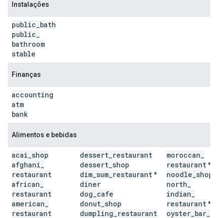
Instalações
public
_
bath
public
_
bathroom
stable
Finanças
accounting
atm
bank
Alimentos e bebidas
acai
_
shop
dessert
_
restaurant
moroccan
_
afghani
_
dessert
_
shop
restaurant
*
restaurant
dim
_
sum
_
restaurant
noodle
_
shop
*
*
african
_
diner
north
_
restaurant
dog
_
cafe
indian
_
american
_
donut
_
shop
restaurant
*
restaurant
dumpling
_
restaurant
oyster
_
bar
_