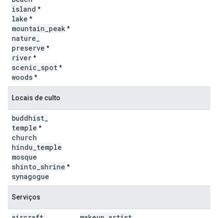
island
*
lake
*
mountain
_
peak
*
nature
_
preserve
*
river
*
scenic
_
spot
*
woods
*
Locais de culto
buddhist
_
temple
*
church
hindu
_
temple
mosque
shinto
_
shrine
*
synagogue
Serviços
aircraft
_
makeup
_
artist