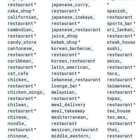
restaurant
japanese
_
curry
_
*
*
cake
_
shop
restaurant
spanish
_
*
*
californian
_
japanese
_
izakaya
_
restaurant
restaurant
restaurant
sports
_
bar
*
*
*
cambodian
_
japanese
_
restaurant
sri
_
lankan
_
restaurant
juice
_
shop
restaurant
*
*
candy
_
store
kebab
_
shop
steak
_
house
*
cantonese
_
korean
_
barbecue
_
sushi
_
restaurant
restaurant
restaurant
*
*
caribbean
_
korean
_
restaurant
swiss
_
restaurant
latin
_
american
_
restaurant
*
*
cat
_
cafe
restaurant
taco
_
*
chicken
_
lebanese
_
restaurant
restaurant
*
restaurant
lounge
_
bar
taiwanese
_
*
*
chicken
_
wings
_
malaysian
_
restaurant
*
restaurant
restaurant
tapas
_
*
*
chilean
_
meal
_
delivery
restaurant
*
restaurant
meal
_
takeaway
tea
_
house
*
chinese
_
mediterranean
_
tex
_
mex
_
noodle
_
restaurant
restaurant
*
restaurant
mexican
_
restaurant
thai
_
*
chinese
_
middle
_
eastern
_
restaurant