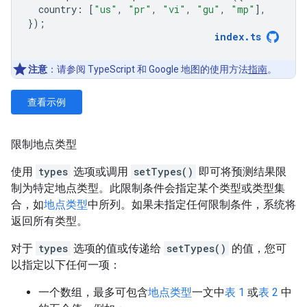
country
:
[
"us"
,
"pr"
,
"vi"
,
"gu"
,
"mp"
],
});
index
.
ts
注意
：请参阅 TypeScript 和 Google 地图的使用方法
指南
。
查看示例
限制地点类型
使用
types
选项或调用
setTypes()
即可将预测结果限
制为特定地点类型。此限制条件会指定某个类型或类型集
合，如
地点类型
中所列。如果未指定任何限制条件，系统将
返回所有类型。
对于
types
选项的值或传递给
setTypes()
的值，您可
以指定以下任何一项：
一个数组，最多可包含
地点类型
一文中
表 1
或
表 2
中