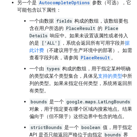
另一个是
AutocompleteOptions
参数（可选），它
可能包含以下属性：
一个由数据
fields
构成的数组，该数组要包
含在用户所选的
PlaceResult
的
Place
Details
响应中。如果未设置该属性或者传入
的是
['ALL']
，系统会返回所有可用字段并
据
此计费
（不建议用于生产环境中的部署）。如需
查看字段列表，请参阅
PlaceResult
。
一个由
types
构成的数组，用于指定某种明确
的类型或某个类型集合，具体见
支持的类型
中所
列的类型。如果未指定任何类型，系统将返回所
有类型。
bounds
是一个
google.maps.LatLngBounds
对象，用于指定要在哪个区域内搜索地点。结果
偏向于（但不限于）这些边界中包含的地点。
strictBounds
是一个
boolean
值，用于指定
API 是否只能返回严格位于由指定
bounds
界