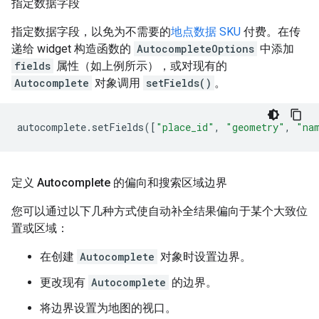
指定数据字段
指定数据字段，以免为不需要的
地点数据 SKU
付费。在传
递给 widget 构造函数的
AutocompleteOptions
中添加
fields
属性（如上例所示），或对现有的
Autocomplete
对象调用
setFields()
。
autocomplete
.
setFields
([
"place_id"
,
"geometry"
,
"na
定义 Autocomplete 的偏向和搜索区域边界
您可以通过以下几种方式使自动补全结果偏向于某个大致位
置或区域：
在创建
Autocomplete
对象时设置边界。
更改现有
Autocomplete
的边界。
将边界设置为地图的视口。