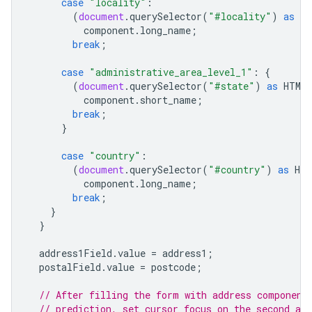
case
"locality"
:
(
document
.
querySelector
(
"#locality"
)
as
HT
component
.
long_name
;
break
;
case
"administrative_area_level_1"
:
{
(
document
.
querySelector
(
"#state"
)
as
HTMLI
component
.
short_name
;
break
;
}
case
"country"
:
(
document
.
querySelector
(
"#country"
)
as
HTM
component
.
long_name
;
break
;
}
}
address1Field
.
value
=
address1
;
postalField
.
value
=
postcode
;
// After filling the form with address component
// prediction, set cursor focus on the second add