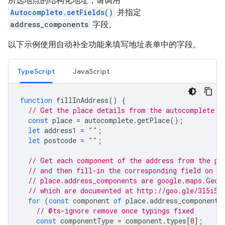
所选地点的结构化地址，请调用
Autocomplete.setFields()
并指定
address_components
字段。
以下示例使用自动补全功能来填写地址表单中的字段。
TypeScript
JavaScript
function
fillInAddress
()
{
// Get the place details from the autocomplete o
const
place
=
autocomplete
.
getPlace
();
let
address1
=
""
;
let
postcode
=
""
;
// Get each component of the address from the pl
// and then fill-in the corresponding field on t
// place.address_components are google.maps.Geoc
// which are documented at http://goo.gle/3l5i5M
for
(
const
component
of
place
.
address_components
// @ts-ignore remove once typings fixed
const
componentType
=
component
.
types
[
0
];