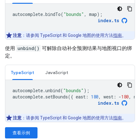
autocomplete
.
bindTo
(
"bounds"
,
map
);
index
.
ts
注意
：请参阅 TypeScript 和 Google 地图的使用方法
指南
。
使用
unbind()
可解除自动补全预测结果与地图视口的绑
定。
TypeScript
JavaScript
autocomplete
.
unbind
(
"bounds"
);
autocomplete
.
setBounds
({
east
:
180
,
west
:
-
180
,
no
index
.
ts
注意
：请参阅 TypeScript 和 Google 地图的使用方法
指南
。
查看示例