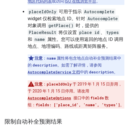
地区代码列表
或访问
ISO 在线浏览平台
。
placeIdOnly
可用于指示
Autocomplete
widget 仅检索地点 ID。针对
Autocomplete
对象调用
getPlace()
时，提供的
PlaceResult
将仅设置
place id
、
types
和
name
属性。您可以使用返回的地点 ID 调用
地点、地理编码、路线或距离矩阵服务。
注意
：
name
属性将包含地点自动补全预测结果中
的
description
。如需了解详情，请参阅
AutocompleteService
文档
中的
description
。
注意
：
placeIdOnly
于 2019 年 1 月 15 日弃用，
于 2020 年 1 月 15 日停用。请改用
AutocompleteOptions
接口中的
fields
数
组：
fields: ['place_id', 'name', 'types']
。
限制自动补全预测结果