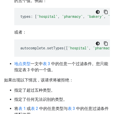
的五个值。例如：
types
:
[
'hospital'
,
'pharmacy'
,
'bakery'
,
'c
或者：
autocomplete
.
setTypes
([
'hospital'
,
'pharmacy'
地点类型
一文中
表 3
中的任意一个过滤条件。您只能
指定表 3 中的一个值。
如果出现以下情况，该请求将被拒绝：
指定了超过五种类型。
指定了任何无法识别的类型。
将
表 1
或
表 2
中的任意类型与
表 3
中的任意过滤条件