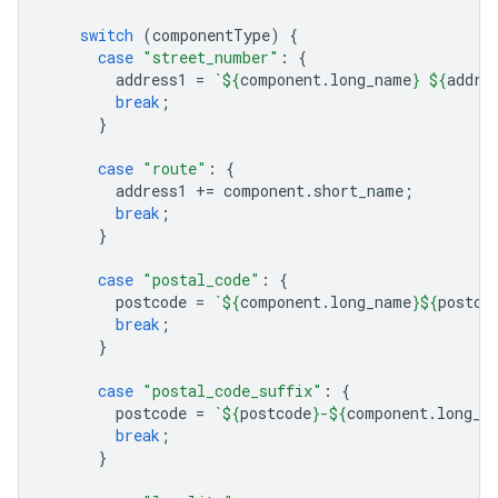
switch
(
componentType
)
{
case
"street_number"
:
{
address1
=
`
${
component
.
long_name
}
${
addre
break
;
}
case
"route"
:
{
address1
+=
component
.
short_name
;
break
;
}
case
"postal_code"
:
{
postcode
=
`
${
component
.
long_name
}${
postco
break
;
}
case
"postal_code_suffix"
:
{
postcode
=
`
${
postcode
}
-
${
component
.
long_n
break
;
}