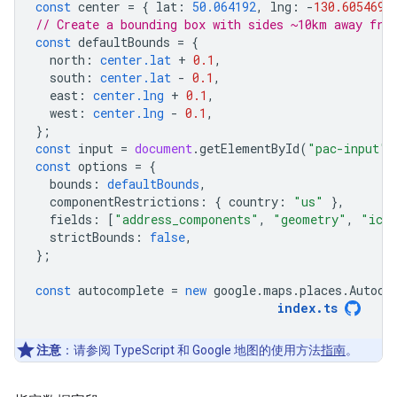
const
center
=
{
lat
:
50.064192
,
lng
:
-
130.605469
// Create a bounding box with sides ~10km away fro
const
defaultBounds
=
{
north
:
center.lat
+
0.1
,
south
:
center.lat
-
0.1
,
east
:
center.lng
+
0.1
,
west
:
center.lng
-
0.1
,
};
const
input
=
document
.
getElementById
(
"pac-input"
)
const
options
=
{
bounds
:
defaultBounds
,
componentRestrictions
:
{
country
:
"us"
},
fields
:
[
"address_components"
,
"geometry"
,
"ico
strictBounds
:
false
,
};
const
autocomplete
=
new
google
.
maps
.
places
.
Autoco
index
.
ts
注意
：请参阅 TypeScript 和 Google 地图的使用方法
指南
。