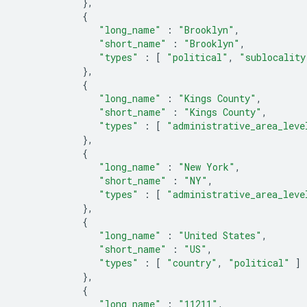
},
{
"long_name"
:
"Brooklyn"
,
"short_name"
:
"Brooklyn"
,
"types"
:
[
"political"
,
"sublocality
},
{
"long_name"
:
"Kings County"
,
"short_name"
:
"Kings County"
,
"types"
:
[
"administrative_area_leve
},
{
"long_name"
:
"New York"
,
"short_name"
:
"NY"
,
"types"
:
[
"administrative_area_leve
},
{
"long_name"
:
"United States"
,
"short_name"
:
"US"
,
"types"
:
[
"country"
,
"political"
]
},
{
"long_name"
:
"11211"
,