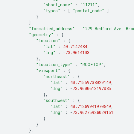
"short_name"
:
"11211"
,
"types"
:
[
"postal_code"
]
}
],
"formatted_address"
:
"279 Bedford Ave, Bro
"geometry"
:
{
"location"
:
{
"lat"
:
40.7142484
,
"lng"
:
-
73.9614103
},
"location_type"
:
"ROOFTOP"
,
"viewport"
:
{
"northeast"
:
{
"lat"
:
40.71559738029149
,
"lng"
:
-
73.9600613197085
},
"southwest"
:
{
"lat"
:
40.71289941970849
,
"lng"
:
-
73.96275928029151
}
}
},