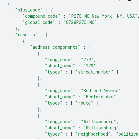
{
"plus_code"
:
{
"compound_code"
:
"P27Q+MC New York, NY, USA"
"global_code"
:
"87G8P27Q+MC"
},
"results"
:
[
{
"address_components"
:
[
{
"long_name"
:
"279"
,
"short_name"
:
"279"
,
"types"
:
[
"street_number"
]
},
{
"long_name"
:
"Bedford Avenue"
,
"short_name"
:
"Bedford Ave"
,
"types"
:
[
"route"
]
},
{
"long_name"
:
"Williamsburg"
,
"short_name"
:
"Williamsburg"
,
"types"
:
[
"neighborhood"
,
"politica