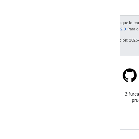
Salvo que se indique lo con
licencia Apache 2.0
. Para 
Última actualización: 2026
Stack Overflow
Haz una pregunta con la
Bifurca
etiqueta google-maps.
pru