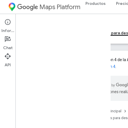
Productos
Preci
Maps Platform
Web Services
Geocoding API
Información
Guías para desarrolladores de la versión 4
Guías para des
Chat
La versión 4 de la
API
la versión 4
.
Guías para desarrolladores de la
versión 3
Descripción general de la versión 3 de
la API de Geocoding
traducciones real
Configura la API de Geocoding v3
Comienza a usar la API de Geocoding
v3
Página principal
Solicitud y respuesta de
Guías para desa
geocodificación
Solicitud y respuesta de