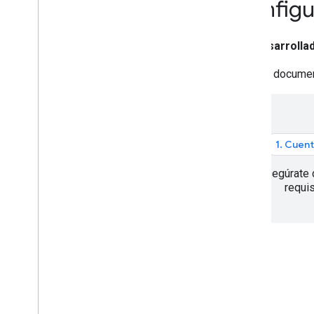
Configu
geocodificación inversa
Descriptores de direcciones
Descriptores de dirección (cobertura)
Desarrolla
Solicitud y respuesta de
geocodificación de sitios
En este documen
Contorno y entradas de los
edificios
Puntos de navegación
Terrenos
1. Cuent
Asegúrate 
requis