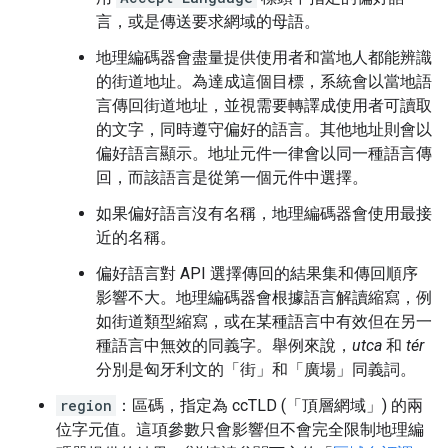
言，或是傳送要求網域的母語。
地理編碼器會盡量提供使用者和當地人都能辨識
的街道地址。為達成這個目標，系統會以當地語
言傳回街道地址，並視需要轉譯成使用者可讀取
的文字，同時遵守偏好的語言。其他地址則會以
偏好語言顯示。地址元件一律會以同一種語言傳
回，而該語言是從第一個元件中選擇。
如果偏好語言沒有名稱，地理編碼器會使用最接
近的名稱。
偏好語言對 API 選擇傳回的結果集和傳回順序
影響不大。地理編碼器會根據語言解讀縮寫，例
如街道類型縮寫，或在某種語言中有效但在另一
種語言中無效的同義字。舉例來說，
utca
和
tér
分別是匈牙利文的「街」和「廣場」同義詞。
region
：區碼，指定為 ccTLD (「頂層網域」) 的兩
位字元值。這項參數只會影響但不會完全限制地理編