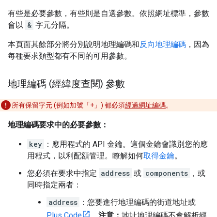
有些是必要參數，有些則是自選參數。依照網址標準，參數
會以
&
字元分隔。
本頁面其餘部分將分別說明地理編碼和
反向地理編碼
，因為
每種要求類型都有不同的可用參數。
地理編碼 (經緯度查閱) 參數
所有保留字元 (例如加號「+」) 都必須
經過網址編碼
。
地理編碼要求中的必要參數：
key
：應用程式的 API 金鑰。這個金鑰會識別您的應
用程式，以利配額管理。瞭解如何
取得金鑰
。
您必須在要求中指定
address
或
components
，或
同時指定兩者：
address
：您要進行地理編碼的街道地址或
Plus Code
。
注意：
地址地理編碼不會解析經