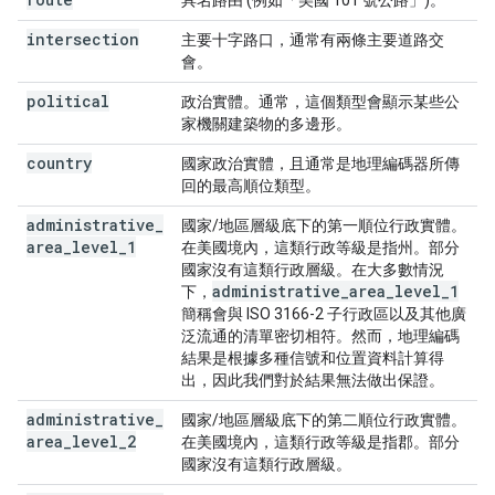
具名路由 (例如「美國 101 號公路」)。
intersection
主要十字路口，通常有兩條主要道路交
會。
political
政治實體。通常，這個類型會顯示某些公
家機關建築物的多邊形。
country
國家政治實體，且通常是地理編碼器所傳
回的最高順位類型。
administrative
_
國家/地區層級底下的第一順位行政實體。
area
_
level
_
1
在美國境內，這類行政等級是指州。部分
國家沒有這類行政層級。在大多數情況
administrative
_
area
_
level
_
1
下，
簡稱會與 ISO 3166-2 子行政區以及其他廣
泛流通的清單密切相符。然而，地理編碼
結果是根據多種信號和位置資料計算得
出，因此我們對於結果無法做出保證。
administrative
_
國家/地區層級底下的第二順位行政實體。
area
_
level
_
2
在美國境內，這類行政等級是指郡。部分
國家沒有這類行政層級。