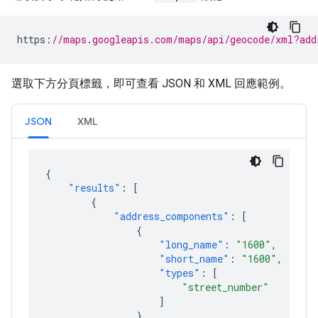
https
:
//maps.googleapis.com/maps/api/geocode/xml?add
選取下方分頁標籤，即可查看 JSON 和 XML 回應範例。
JSON
XML
{
"results"
:
[
{
"address_components"
:
[
{
"long_name"
:
"1600"
,
"short_name"
:
"1600"
,
"types"
:
[
"street_number"
]
},