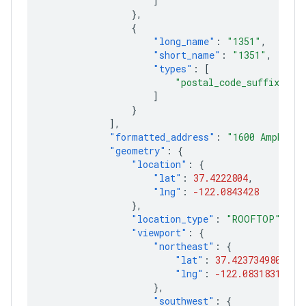
]
},
{
"long_name"
:
"1351"
,
"short_name"
:
"1351"
,
"types"
:
[
"postal_code_suffix"
]
}
],
"formatted_address"
:
"1600 Amphithe
"geometry"
:
{
"location"
:
{
"lat"
:
37.4222804
,
"lng"
:
-122.0843428
},
"location_type"
:
"ROOFTOP"
,
"viewport"
:
{
"northeast"
:
{
"lat"
:
37.4237349802915
"lng"
:
-122.08318316970
},
"southwest"
:
{