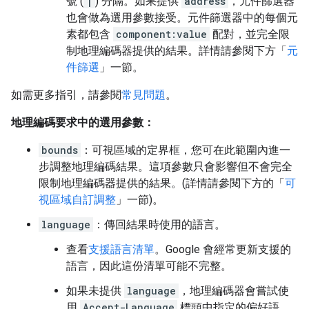
號 (
|
) 分隔。如果提供
address
，元件篩選器
也會做為選用參數接受。元件篩選器中的每個元
素都包含
component:value
配對，並完全限
制地理編碼器提供的結果。詳情請參閱下方「
元
件篩選
」一節。
如需更多指引，請參閱
常見問題
。
地理編碼要求中的選用參數：
bounds
：可視區域的定界框，您可在此範圍內進一
步調整地理編碼結果。這項參數只會影響但不會完全
限制地理編碼器提供的結果。(詳情請參閱下方的「
可
視區域自訂調整
」一節)。
language
：傳回結果時使用的語言。
查看
支援語言清單
。Google 會經常更新支援的
語言，因此這份清單可能不完整。
如果未提供
language
，地理編碼器會嘗試使
用
Accept-Language
標頭中指定的偏好語