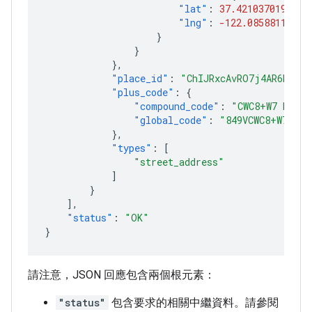
"lat"
:
37.4210370197085
"lng"
:
-122.08588113029
}
}
},
"place_id"
:
"ChIJRxcAvRO7j4AR6hm6ty
"plus_code"
:
{
"compound_code"
:
"CWC8+W7 Mount
"global_code"
:
"849VCWC8+W7"
},
"types"
:
[
"street_address"
]
}
],
"status"
:
"OK"
}
請注意，JSON 回應包含兩個根元素：
"status"
包含要求的相關中繼資料。請參閱