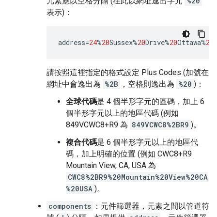
元素應以空格分隔 (在此以網址逸出字元
%20
表示)：
address
=
24
%
20
Sussex
%
20
Drive
%
20
Ottawa
%
20
請按照這裡指定的格式設定 Plus Codes (加號在
網址中會逸出為
%2B
，空格則逸出為
%20
)：
全球代碼
是 4 個半形字元的區碼，加上 6
個半形字元以上的地區代碼 (例如
849VCWC8+R9 為
849VCWC8%2BR9
)。
複合代碼
是 6 個半形字元以上的地區代
碼，加上明確的位置 (例如 CWC8+R9
Mountain View, CA, USA 為
CWC8%2BR9%20Mountain%20View%20CA
%20USA
)。
components
：元件篩選器，元素之間以管道符