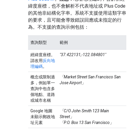
緯度座標，也不會解析不代表地址或 Plus Code
的其他非結構化字串。系統不支援使用這類字串
的要求，且可能會導致錯誤回應或未指定的行
為。不支援的查詢示例包括：
查詢類型
範例
經緯度座標。
"37.422131,-122.084801"
請改用
反向地
理編碼
。
概念或限制過
「Market Street San Francisco San
多，例如單一
Jose Airport」
查詢中包含多
個地點、道路
或城市名稱
Google 地圖
「C/O John Smith 123 Main
未顯示郵政地
Street」
址元素
「P.O. Box 13 San Francisco」