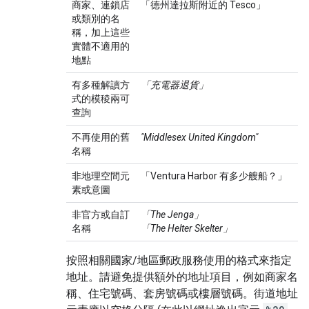
商家、連鎖店
「德州達拉斯附近的 Tesco」
或類別的名
稱，加上這些
實體不適用的
地點
有多種解讀方
「充電器退貨」
式的模稜兩可
查詢
不再使用的舊
"Middlesex United Kingdom"
名稱
非地理空間元
「Ventura Harbor 有多少艘船？」
素或意圖
非官方或自訂
「The Jenga」
名稱
「The Helter Skelter」
按照相關國家/地區郵政服務使用的格式來指定
地址。請避免提供額外的地址項目，例如商家名
稱、住宅號碼、套房號碼或樓層號碼。街道地址