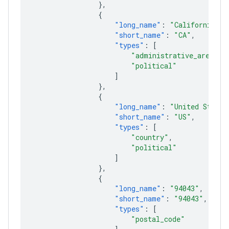
},
{
"long_name"
:
"California"
,
"short_name"
:
"CA"
,
"types"
:
[
"administrative_area_le
"political"
]
},
{
"long_name"
:
"United States
"short_name"
:
"US"
,
"types"
:
[
"country"
,
"political"
]
},
{
"long_name"
:
"94043"
,
"short_name"
:
"94043"
,
"types"
:
[
"postal_code"