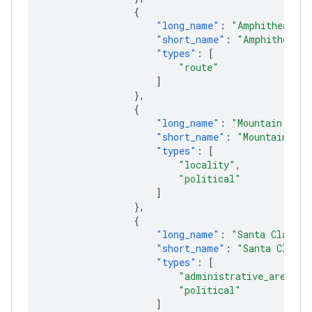
{
"long_name"
:
"Amphitheatre 
"short_name"
:
"Amphitheatre
"types"
:
[
"route"
]
},
{
"long_name"
:
"Mountain View
"short_name"
:
"Mountain Vie
"types"
:
[
"locality"
,
"political"
]
},
{
"long_name"
:
"Santa Clara C
"short_name"
:
"Santa Clara 
"types"
:
[
"administrative_area_le
"political"
]