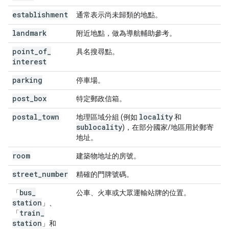
establishment
通常表示尚未歸類的地點。
landmark
附近地點，做為導航輔助參考。
point
_
of
_
具名搜尋點。
interest
parking
停車場。
post
_
box
特定郵政信箱。
postal
_
town
locality
地理區域分組 (例如
和
sublocality
)，在部分國家/地區用於郵寄
地址。
room
建築物地址的房號。
street
_
number
精確的門牌號碼。
bus
_
「
公車、火車或大眾運輸站牌的位置。
station
」、
train
_
「
station
」和