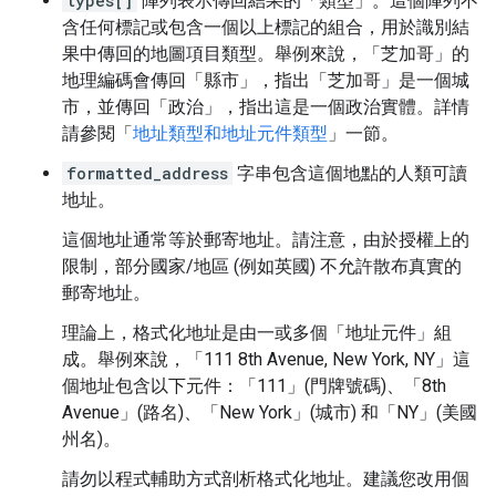
types[]
陣列表示傳回結果的「類型」
。這個陣列不
含任何標記或包含一個以上標記的組合，用於識別結
果中傳回的地圖項目類型。舉例來說，「芝加哥」的
地理編碼會傳回「縣市」，指出「芝加哥」是一個城
市，並傳回「政治」，指出這是一個政治實體。詳情
請參閱「
地址類型和地址元件類型
」一節。
formatted_address
字串包含這個地點的人類可讀
地址。
這個地址通常等於郵寄地址。請注意，由於授權上的
限制，部分國家/地區 (例如英國) 不允許散布真實的
郵寄地址。
理論上，格式化地址是由一或多個「地址元件」
組
成。舉例來說，「111 8th Avenue, New York, NY」這
個地址包含以下元件：「111」(門牌號碼)、「8th
Avenue」(路名)、「New York」(城市) 和「NY」(美國
州名)。
請勿以程式輔助方式剖析格式化地址。建議您改用個