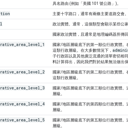
具名路由 (例如「美國 101 號公路」)。
ction
主要十字路口，通常有兩條主要道路交會
l
政治實體。通常，這個類型會顯示某些公
國家政治實體，且通常是地理編碼器所傳
rative
_
area
_
level
_
1
國家/地區層級底下的第一順位行政實體。
admini
這類行政層級。在大多數情況下，
子行政區以及其他廣泛流通的清單密切相
料計算得出，因此我們對於結果無法做出
rative
_
area
_
level
_
2
國家/地區層級底下的第二順位行政實體。
這類行政層級。
rative
_
area
_
level
_
3
國家/地區層級底下的第三順位行政實體。
層級。
rative
_
area
_
level
_
4
國家/地區層級底下的第四順位行政實體。
層級。
rative
_
area
_
level
_
5
國家/地區層級底下的第五順位行政實體。
層級。