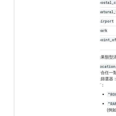
postal
_
c
natural
_
airport
park
point
_
o
如果類型清
location
符合任一
後篩選器：
下：
"RO
"RA
(例