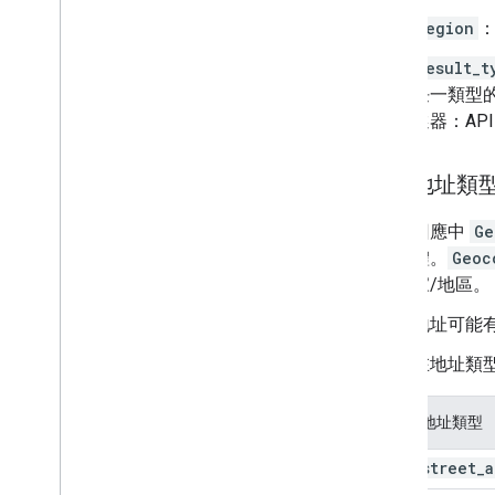
region
：
result_t
任一類型
選器：AP
地址類
回應中
Ge
體。
Geoc
家/地區。
地址可能
在地址類
地址類型
street
_
a