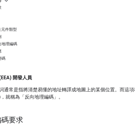
容
求
址元件類型
例
向地理編碼
應
態碼
EEA) 開發人員
詞通常是指將清楚易懂的地址轉譯成地圖上的某個位置。而這項程
)，就稱為「反向地理編碼」
。
編碼要求