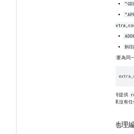
"GE
"AP
extra_co
ADD
BUI
如要為同一
extra_
如果同時提供
r
果。如果沒有任
反向地理