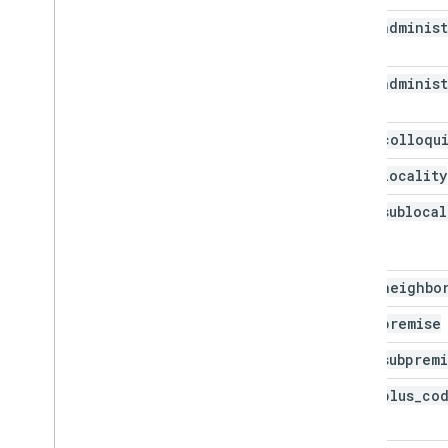
administ
administ
colloqu
locality
sublocal
neighbo
premise
subprem
plus
_
co