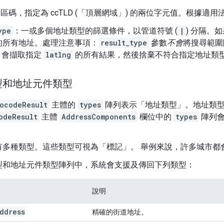
區碼，指定為 ccTLD (「頂層網域」) 的兩位字元值。根據
ype
：一或多個地址類型的篩選條件，以管道符號 (
|
) 分隔。
的所有地址。處理注意事項：
result_type
參數
不會
將搜尋範圍
I 會擷取指定
latlng
的所有結果，然後捨棄不符合指定地址類
型和地址元件類型
ocodeResult
主體的
types
陣列表示「地址類型」
。地址類型
odeResult
主體
AddressComponents
欄位中的
types
陣列會
有多種類型。這些類型可視為「標記」。 舉例來說，許多城市都
型和地址元件類型陣列中，系統會支援及傳回下列類型：
說明
ddress
精確的街道地址。