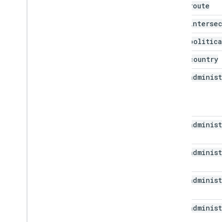
route
interse
politica
country
administ
administ
administ
administ
administ