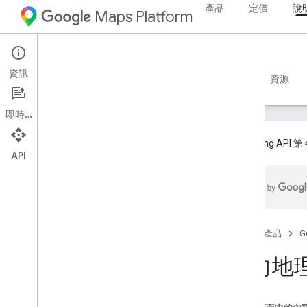
產品
定價
說
Maps Platform
Web Services
Geocoding API
資訊
開發人員指南 v4
開發人員指南 v3
參考資料
資源
即時通訊
Geocoding A
API
開發人員指南 v3
Geocoding API v3 總覽
設定 Geocoding API v3
開始使用 Geocoding API v3
首頁
產品
G
地理編碼要求和回應
反向地理
反向地理編碼要求和回應
地址描述元
地址描述元 (涵蓋範圍)