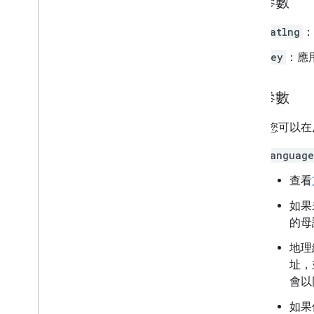
必要參數
latlng
：
key
：應
選用參數
以下是您可以在
language
查看
如果
的母
地理
址，
會以
如果