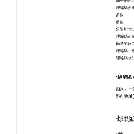
這個頁面中的內
放置地理編碼要求和回應
反向地理編碼要
建築物輪廓和入口
必要參數
導覽點
選用參數
園區
地址類型和地
反向地理編碼範
依類型篩選的反
反向地理編碼回
反向地理編碼狀
歐洲經濟區 (
「地理編碼」
一
清楚易懂的地址
反向地理