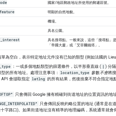
ode
國家/地區郵政地址所使用的郵遞區號。
feature
明顯的自然地貌。
機場。
具名公園。
f
_
interest
具名搜尋點。一般來說，這些「搜尋點」
「帝國大廈」或「艾菲爾鐵塔」。
單為空白，表示特定地址元件沒有已知的類型 (例如法國的 Lieu-d
_type
：一或多個地點類型的篩選條件，以半形垂直線 (
|
) 
類型的所有地址。處理注意事項：
location_type
參數
不會
將
API 會擷取指定
latlng
的所有結果，然後捨棄不符合指定地
OFTOP"
只會傳回 Google 擁有精確到街道地址的位置資訊的地
NGE_INTERPOLATED"
只會傳回反映約略位置的地址 (通常是在
如十字路口)。如果街道地址沒有精準的地理編碼，系統通常就會