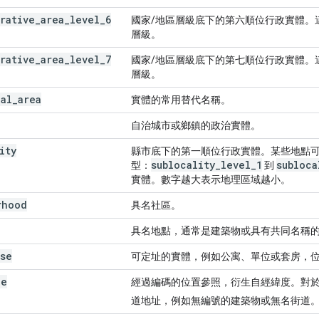
rative
_
area
_
level
_
6
國家/地區層級底下的第六順位行政實體。
層級。
rative
_
area
_
level
_
7
國家/地區層級底下的第七順位行政實體。
層級。
ial
_
area
實體的常用替代名稱。
自治城市或鄉鎮的政治實體。
ity
縣市底下的第一順位行政實體。某些地點
sublocality
_
level
_
1
subloca
型：
到
實體。數字越大表示地理區域越小。
rhood
具名社區。
具名地點，通常是建築物或具有共同名稱
ise
可定址的實體，例如公寓、單位或套房，
de
經過編碼的位置參照，衍生自經緯度。對於沒有
道地址，例如無編號的建築物或無名街道