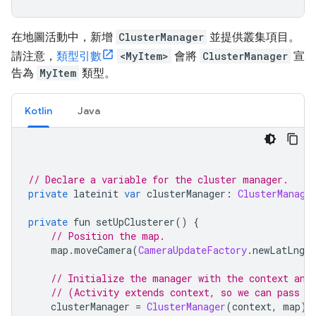
在地圖活動中，新增
ClusterManager
並提供叢集項目。
請注意，
類型引數
<MyItem>
會將
ClusterManager
宣
告為
MyItem
類型。
Kotlin
Java
// Declare a variable for the cluster manager.
private
 lateinit 
var
 clusterManager
:
ClusterManage
private
 fun setUpClusterer
()
{
// Position the map.
    map
.
moveCamera
(
CameraUpdateFactory
.
newLatLngZ
// Initialize the manager with the context and
// (Activity extends context, so we can pass '
    clusterManager 
=
ClusterManager
(
context
,
 map
)