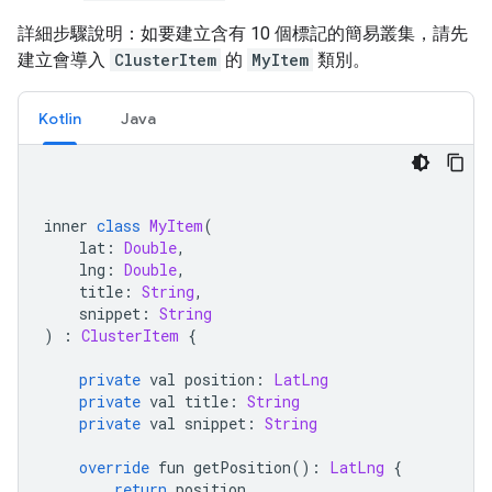
詳細步驟說明：如要建立含有 10 個標記的簡易叢集，請先
建立會導入
ClusterItem
的
MyItem
類別。
Kotlin
Java
inner 
class
MyItem
(
    lat
:
Double
,
    lng
:
Double
,
    title
:
String
,
    snippet
:
String
)
:
ClusterItem
{
private
 val position
:
LatLng
private
 val title
:
String
private
 val snippet
:
String
override
 fun getPosition
():
LatLng
{
return
 position