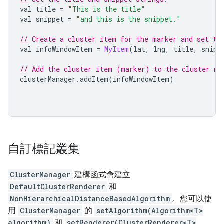
val title 
=
"This is the title"
val snippet 
=
"and this is the snippet."
// Create a cluster item for the marker and set th
val infoWindowItem 
=
MyItem
(
lat
,
 lng
,
 title
,
 snipp
// Add the cluster item (marker) to the cluster ma
clusterManager
.
addItem
(
infoWindowItem
)
自訂標記叢集
ClusterManager
建構函式會建立
DefaultClusterRenderer
和
NonHierarchicalDistanceBasedAlgorithm
。您可以使
用
ClusterManager
的
setAlgorithm(Algorithm<T>
algorithm)
和
setRenderer(ClusterRenderer<T>