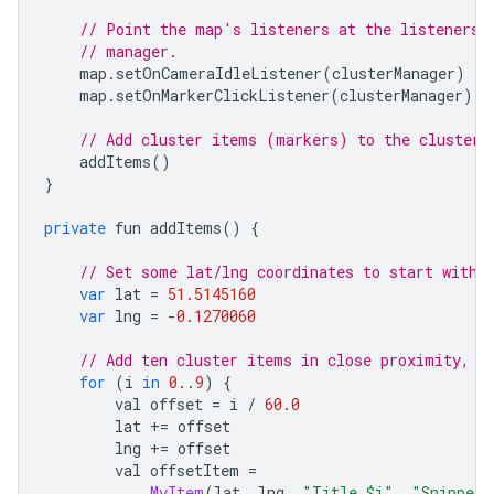
// Point the map's listeners at the listeners 
// manager.
    map
.
setOnCameraIdleListener
(
clusterManager
)
    map
.
setOnMarkerClickListener
(
clusterManager
)
// Add cluster items (markers) to the cluster 
    addItems
()
}
private
 fun addItems
()
{
// Set some lat/lng coordinates to start with.
var
 lat 
=
51.5145160
var
 lng 
=
-
0.1270060
// Add ten cluster items in close proximity, f
for
(
i 
in
0.
.
9
)
{
        val offset 
=
 i 
/
60.0
        lat 
+=
 offset
        lng 
+=
 offset
        val offsetItem 
=
MyItem
(
lat
,
 lng
,
"Title $i"
,
"Snippet 