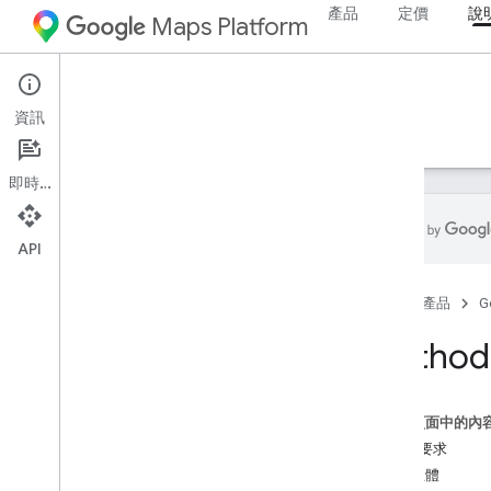
產品
定價
說
Maps Platform
Environment
Air Quality API
資訊
指南
參考資料
資源
即時通訊
API
Air Quality API 參考資料
首頁
產品
G
REST 參考資料
REST 資源
Method:
目前條件
總覽
lookup
這個頁面中的內
預測
HTTP 要求
記錄
要求主體