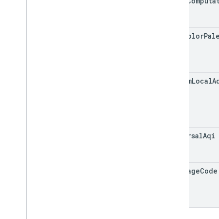
extra
Computa
uaqi
Color
Pal
custom
Local
A
universal
Aqi
language
Code