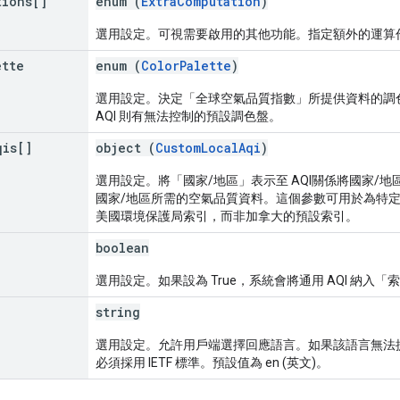
tions[]
enum (
ExtraComputation
)
選用設定。可視需要啟用的其他功能。指定額外的運算
ette
enum (
ColorPalette
)
選用設定。決定「全球空氣品質指數」所提供資料的調色盤。
AQI 則有無法控制的預設調色盤。
qis[]
object (
CustomLocalAqi
)
選用設定。將「國家/地區」表示至 AQI關係將國家/地區與
國家/地區所需的空氣品質資料。這個參數可用於為特定國
美國環境保護局索引，而非加拿大的預設索引。
boolean
選用設定。如果設為 True，系統會將通用 AQI 納入「
string
選用設定。允許用戶端選擇回應語言。如果該語言無法提
必須採用 IETF 標準。預設值為 en (英文)。