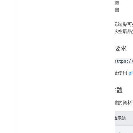
map
Types
.
heatmap
Tiles
回應主體
授權範圍
類型
空氣品質指數
目前狀況端點可提
色彩區塊
數和全球空氣品
自訂本地 Aqi
額外計算
健康建議
HTTP 要求
間隔
POST https:/
Lat
Lng
汙染物
這個網址使用
g
遠端程序呼叫 (RPC) 參考資料
要求主體
要求主體的資料
JSON 表示法
{