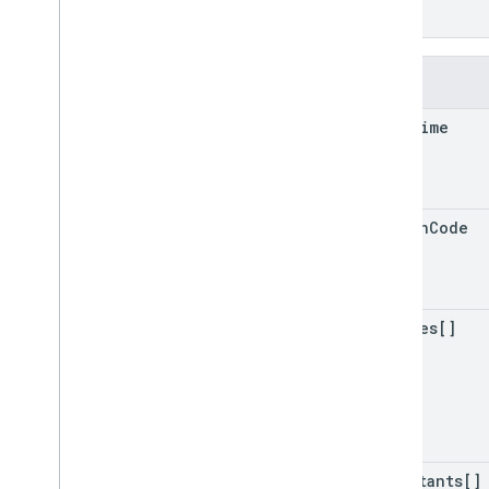
}
}
欄位
date
Time
region
Code
indexes[]
pollutants[]