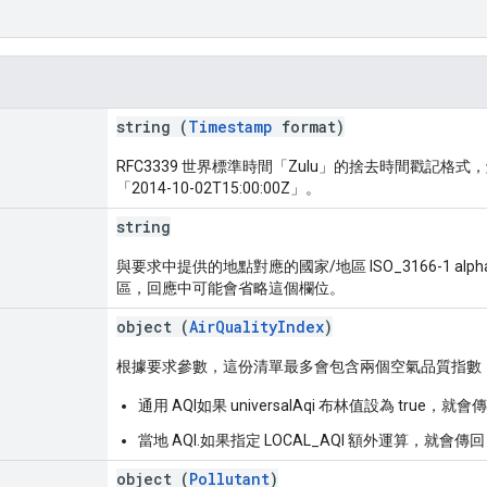
string (
Timestamp
format)
RFC3339 世界標準時間「Zulu」的捨去時間戳記格
「2014-10-02T15:00:00Z」。
string
與要求中提供的地點對應的國家/地區 ISO_3166-1 a
區，回應中可能會省略這個欄位。
object (
AirQualityIndex
)
根據要求參數，這份清單最多會包含兩個空氣品質指數
通用 AQI如果 universalAqi 布林值設為 true，就會
當地 AQI.如果指定 LOCAL_AQI 額外運算，就會傳回
object (
Pollutant
)