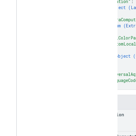
"location"
: 
object (
La
}
,
"extraComput
enum (
Extr
]
,
"uaqiColorPa
"customLocal
{
object (
}
]
,
"universalAq
"languageCod
}
欄位
location