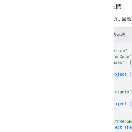
回應主體
如果成功，回應
JSON 表示法
{
"dateTime"
:
"regionCode"
"indexes"
: 
[
{
object (
}
]
,
"pollutants"
{
object (
}
]
,
"healthRecom
object (
He