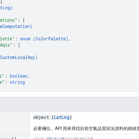
{
tLng
)
ations"
: 
[
aComputation
)
lette"
: 
enum (
ColorPalette
)
,
Aqis"
: 
[
CustomLocalAqi
)
i"
: 
boolean
,
e"
: 
string
object (
LatLng
)
必要欄位。API 用來尋找目前空氣品質狀況資料的經緯