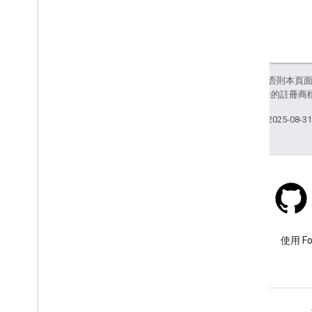
除非另有註明，否則本頁
和/或其關聯企業的註冊商
上次更新時間：2025-08-3
Stack Overflow
使用 google-maps 標記提出問
使用 F
題。