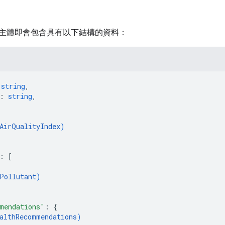
主體即會包含具有以下結構的資料：
 
string
,
: 
string
,
AirQualityIndex
)
: 
[
Pollutant
)
mendations"
: 
{
althRecommendations
)