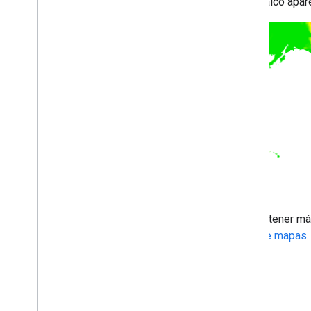
El mosaico apar
Para obtener má
tipos de mapas
.