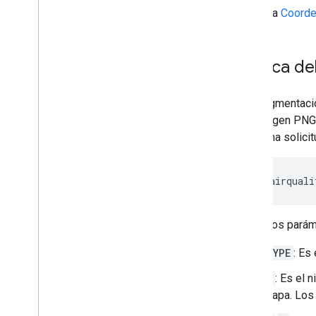
Consulta
Coorde
Acerca de
Una segmentació
una imagen PNG. 
envía una solici
https://airquali
Todos los paráme
TYPE
: Es
Z
: Es el 
mapa. Los 