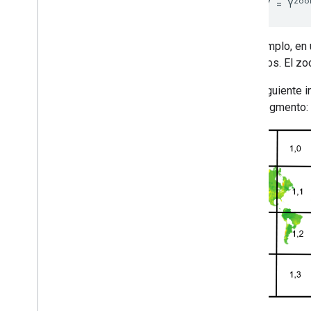
zoo
gridSizeY = Y
Por ejemplo, en 
mosaicos. El zo
En la siguiente
cada segmento: