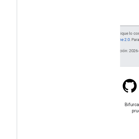
Salvo que se indique lo con
la
licencia Apache 2.0
. Par
Última actualización: 2026
Stack Overflow
Haz una pregunta con la
Bifurca
etiqueta google-maps.
pru