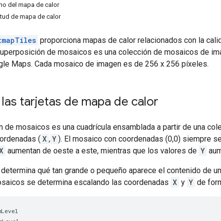
mo del mapa de calor
itud de mapa de calor
tmapTiles
proporciona mapas de calor relacionados con la calid
superposición de mosaicos es una colección de mosaicos de i
le Maps. Cada mosaico de imagen es de 256 x 256 píxeles.
las tarjetas de mapa de calor
n de mosaicos es una cuadrícula ensamblada a partir de una col
oordenadas (
X
,
Y
). El mosaico con coordenadas (0,0) siempre se
X
aumentan de oeste a este, mientras que los valores de
Y
aume
determina qué tan grande o pequeño aparece el contenido de un 
osaicos se determina escalando las coordenadas
X
y
Y
de form
mLevel