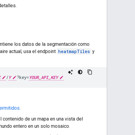
etalles.
ontiene los datos de la segmentación como
aire actual, usa el endpoint
heatmapTiles
y
X
/
Y
?key=
YOUR_API_KEY
ermitidos
.
l contenido de un mapa en una vista del
 mundo entero en un solo mosaico.