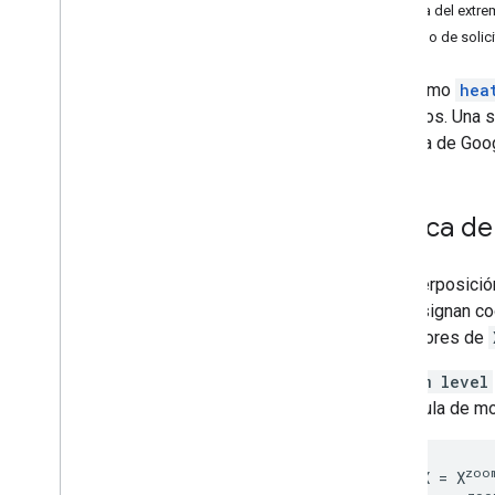
Acerca del extre
Trabaja con la API de Air Quality
Ejemplo de solic
Haz una solicitud
Obtener condiciones actuales
El extremo
hea
Obtén el pronóstico del tiempo por
mosaicos. Una 
hora
un mapa de Goog
Obtener historial por hora
Obtener mosaicos de mapas de
calor
Comprende la respuesta
Acerca de 
La superposició
se le asignan c
Los valores de
El
zoom level
cuadrícula de m
zoo
gridSizeX = X