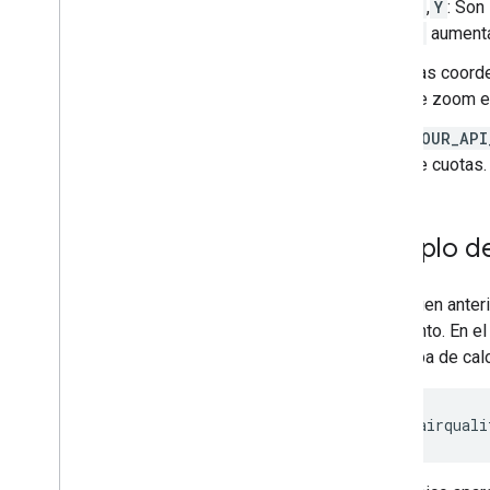
X
,
Y
: Son
X
aumenta
Las coorde
de zoom en
YOUR_API
de cuotas.
Ejemplo de
La imagen anter
segmento. En el
del mapa de calo
https://airquali