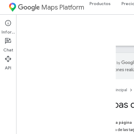
Productos
Preci
Maps Platform
Environment
Air Quality API
Información
Guías
Referencia
Recursos
Chat
API
traducciones real
API de Air Quality
Descripción general
Página principal
Probar la demostración de la API de
Air Quality
Mapas d
Cobertura por país y región
Configuración
En esta página
Configura la API de Air Quality
Acerca de las ta