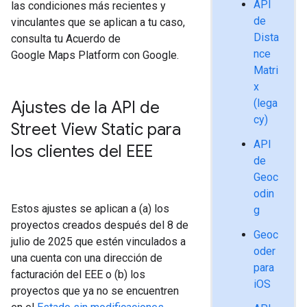
API
las condiciones más recientes y
de
vinculantes que se aplican a tu caso,
Dista
consulta tu Acuerdo de
nce
Google Maps Platform con Google.
Matri
x
(lega
Ajustes de la API de
cy)
Street View Static para
API
los clientes del EEE
de
Geoc
odin
Estos ajustes se aplican a (a) los
g
proyectos creados después del 8 de
Geoc
julio de 2025 que estén vinculados a
oder
una cuenta con una dirección de
para
facturación del EEE o (b) los
iOS
proyectos que ya no se encuentren