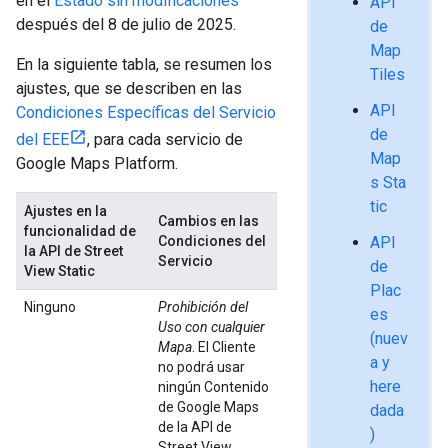
en el
Estado sin modificaciones
API
después del 8 de julio de 2025.
de
Map
En la siguiente tabla, se resumen los
Tiles
ajustes, que se describen en las
API
Condiciones Específicas del Servicio
de
del EEE
, para cada servicio de
Map
Google Maps Platform.
s Sta
tic
Ajustes en la
Cambios en las
funcionalidad de
Condiciones del
API
la API de Street
Servicio
de
View Static
Plac
Ninguno
Prohibición del
es
Uso con cualquier
(nuev
Mapa
. El Cliente
a y
no podrá usar
here
ningún Contenido
de Google Maps
dada
de la API de
)
Street View