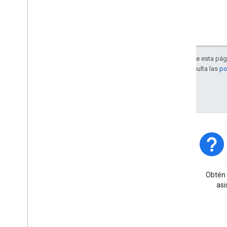
Salvo que se indique lo contrario, el contenido de esta pág
Apache 2.0
. Para obtener más información, consulta las
po
Última actualización: 2026-03-20 (UTC)
Estado de la plataforma
Obtén información sobre los
Obtén 
incidentes y las interrupciones
asi
de la plataforma.