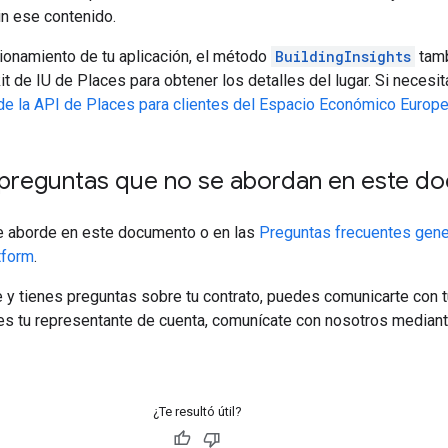
in ese contenido.
cionamiento de tu aplicación, el método
BuildingInsights
tamb
 de IU de Places para obtener los detalles del lugar. Si necesita
de la API de Places para clientes del Espacio Económico Europ
 preguntas que no se abordan en este d
se aborde en este documento o en las
Preguntas frecuentes gene
tform
.
 y tienes preguntas sobre tu contrato, puedes comunicarte con 
es tu representante de cuenta, comunícate con nosotros median
¿Te resultó útil?