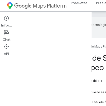
Productos
Preci
Maps Platform
Google utiliza tecnologí
Información
con IA pueden contener errores.
Chat
Página principal
Productos
Google Maps Pl
API
Ajustes de la API de 
Económico Europeo 
En esta página
Ajustes de la API de Solar para clientes del EEE
Integraciones alternativas
¿Qué sucede si tengo más preguntas que no se
A partir del
8 de julio de 2025
, las nuevas