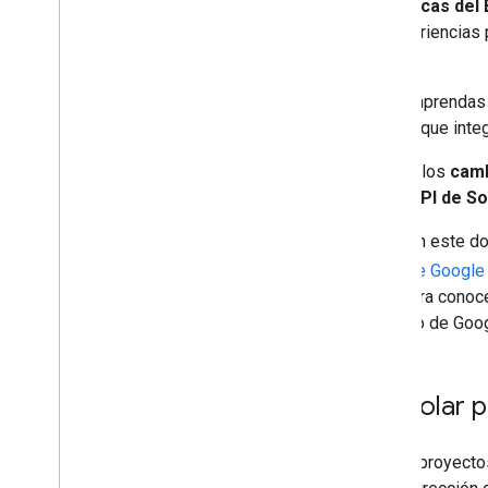
Google Maps Platform específicas del 
que compilas aplicaciones y experiencias p
cuenta de facturación del EEE.
Te recomendamos que leas y comprendas
aplicaciones nuevas y existentes que int
En este documento, se describen los
camb
Google Maps Platform
para la
API de So
La información que se describe en este do
uso que haces de los Servicios de Googl
pueden cambiar con el tiempo. Para conoce
se aplican a ti, consulta tu Acuerdo de Go
Ajustes de la API de Solar p
Estos ajustes se aplican a (a) los proyect