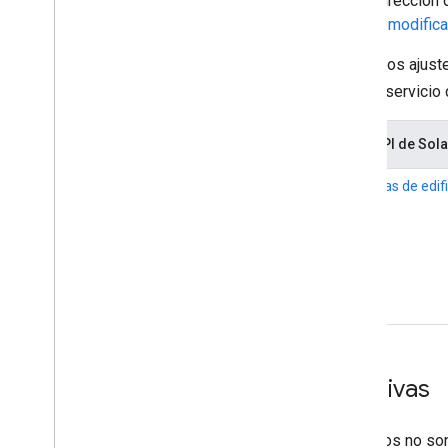
vinculados a una cuenta con una dirección 
no se encuentran en el
Estado sin modifica
En la siguiente tabla, se resumen los ajus
del Servicio del EEE
, para cada servici
Ajustes en la funcionalidad de la API de Sola
Los siguientes campos de
Estadísticas de edif
no están disponibles:
postalCode
administrativeArea
regionCode
Integraciones alternativas
Los campos de dirección afectados no son 