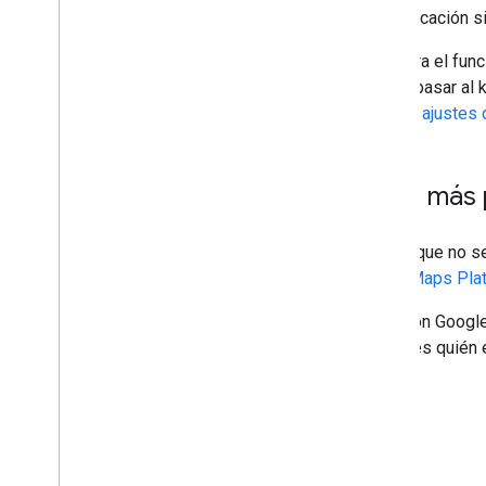
considerar seguir operando tu aplicación s
Si ese contenido es necesario para el fun
campo de nombre, que se puede pasar al kit
contenido de Places, consulta los
ajustes 
¿Qué sucede si tengo más
Si tienes alguna pregunta técnica que no 
equipo de Asistencia de Google Maps Pla
Si tienes un acuerdo negociado con Google
Google Maps Platform. Si no sabes quién 
con Ventas
.