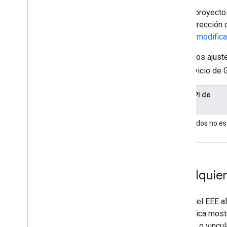
Estos ajustes se aplican a (a) los proyect
vinculados a una cuenta con una dirección 
no se encuentran en el
Estado sin modifica
En la siguiente tabla, se resumen los ajus
Servicio del EEE
, para cada servicio de
Ajustes en la funcionalidad de la API de
Maps Static
Los tipos de mapas satelitales y híbridos no e
disponibles.
Ejemplos de "Con cualquier
Los cambios en las condiciones del EEE af
mapa". “Con cualquier mapa” significa mos
mapa, incluido un mapa de Google, o vincu