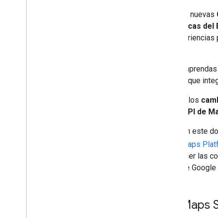
A partir del
8 de julio de 2025
, las nuevas
Google Maps Platform específicas del 
que compilas aplicaciones y experiencias p
cuenta de facturación del EEE.
Te recomendamos que leas y comprendas
aplicaciones nuevas y existentes que int
En este documento, se describen los
camb
Google Maps Platform
para la
API de Ma
La información que se describe en este do
uso de los servicios de Google Maps Plat
cambiar con el tiempo. Para conocer las c
aplican a ti, consulta tu Acuerdo de Googl
Ajustes de la API de Maps S