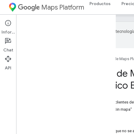
Productos
Preci
Maps Platform
Google utiliza tecnologí
Información
con IA pueden contener errores.
Chat
Página principal
Productos
Google Maps Pl
API
Ajustes de la API de 
Espacio Económico 
En esta página
Ajustes de la API de Maps Static para clientes de
Ejemplos de "Con cualquier mapa" y "Sin mapa"
Integraciones alternativas
Seguridad vial
¿Qué sucede si tengo más preguntas que no se