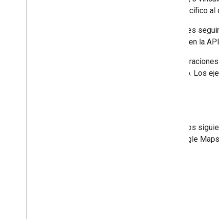
Maps (a menos que el mapa específico al q
A los efectos de la claridad, puedes segui
(por ejemplo,
googleMapsLinks
en la API
Los siguientes ejemplos son ilustraciones
con las condiciones de tu Acuerdo. Los eje
condiciones de su Acuerdo.
Los círculos azules de los sigu
de los servicios de Google Maps