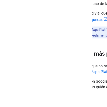
mapa de terceros, siempre que el uso de l
Debido a los riesgos de seguridad vial qu
cumplan con los
requisitos de seguridad
Nota:
El uso de los Servicios de Google Maps Platf
responsable del cumplimiento de las leyes, reglamentac
¿Qué sucede si tengo más
Si tienes alguna pregunta técnica que no 
equipo de Asistencia de Google Maps Pla
Si tienes un acuerdo negociado con Google
Google Maps Platform. Si no sabes quién 
con Ventas
.