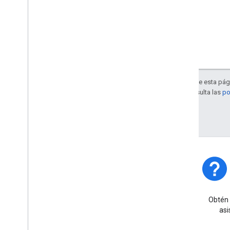
Salvo que se indique lo contrario, el contenido de esta pág
Apache 2.0
. Para obtener más información, consulta las
po
Última actualización: 2026-04-29 (UTC)
Estado de la plataforma
Obtén información sobre los
Obtén 
incidentes y las interrupciones
asi
de la plataforma.