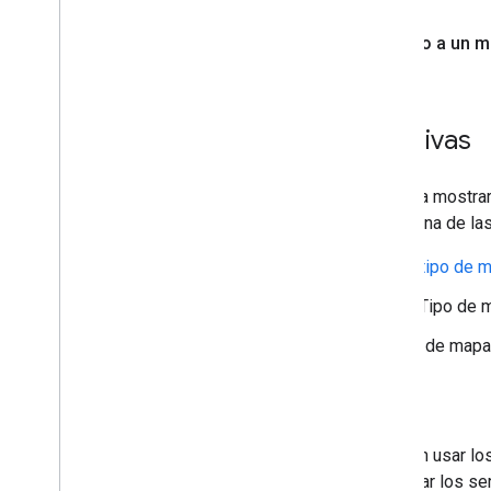
Vinculado a un 
Integraciones alternativas
Si usas la API de Maps Static para mostrar
cambies tu integración para usar una de las
API de Maps JavaScript: El
tipo de m
SDK de Maps para Android
Tipo de ma
SDK de Maps para iOS
Tipo de mapa s
Seguridad vial
Los clientes del EEE ahora pueden usar l
incorporados. También pueden usar los ser