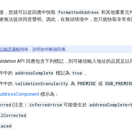
後，您就可以從回應中快取
formattedAddress
和其他重要元
者無法提供同意聲明。因此，在無頭情境中，您只能快取非常有
立驗證邏輯
指南，說明如何解讀回應。
s Validation API 回應包含下列標記，則可確信輸入地址的品質
件中的
addressComplete
標記為
true
，
件中的
validationGranularity
為
PREMISE
或
SUB_PREMIS
AddressComponent
標示為：
erred
(注意
: inferred=true
可能發生於
addressComplete=
llCorrected
laced