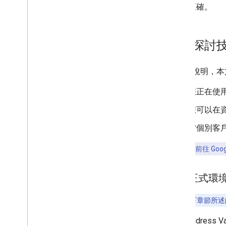
正確。
深入探討
為方便說明，本
您正在使用客
您可以在
當個別客戶登
立即試用：
前往 Goo
用於正式環
注意：
以下章節所述的
使用 Address