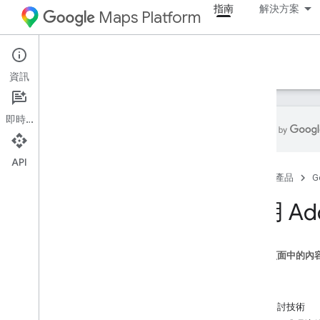
指南
解決方案
Maps Platform
Architecture Center
資訊
即時通訊
API
總覽
首頁
產品
G
Commerce
使用 Add
地址驗證與品質
地址驗證解決方案指南
這個頁面中的內
大量地址驗證指南
目標
高用量地址驗證程式庫
用途
大量地址驗證設計模式
深入探討技術
在 Google 試算表驗證地址