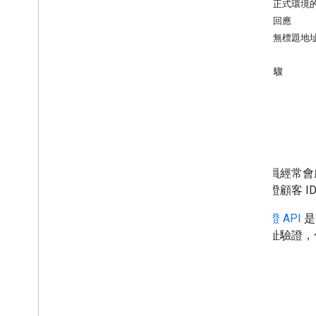
用於正式環境
地址驗證 A
/
B 測試
瞭解回應
地址驗證與地理編碼
實作無標題地
結論
定位器
後續步驟
視覺化
目標
路線規劃和導航
Analytics
開發人員經常會
例如驗證顧客 I
環境
地址驗證 API
是
大量地址驗證，
3D Solutions
AI
用途