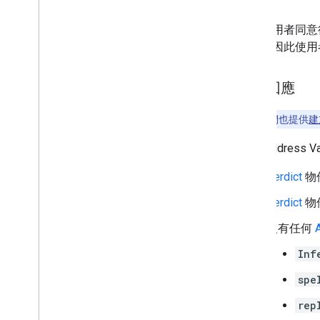
裹。
徵得使用者同意
進行，因此使用
瞭解回應
注意：
我們也提供
建
如果 Addres
Verdict
物
Verdict
物
沒有任何
Inf
spe
rep