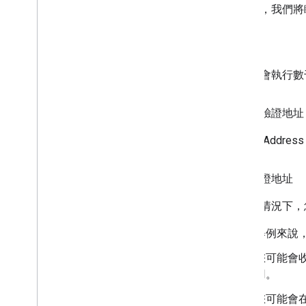
接下來，我們
測試
您通常會執行數千
一次性驗證地址
在導入 Addre
定期驗證地址
在下列情況下，
舉例來說
您可能會
用。
您可能會