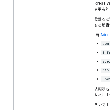
可從 Addre
須根據使用者的
如為高用量地址
用者的地址是否
來自
Addr
con
inf
spe
rep
une
如要快取實際地
並同意地址共用
舉例來說，使用