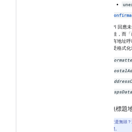
une
confirma
如果 API 
品質不佳，而「
透過現有地址呼叫 A
客戶接受格式化
formatt
postalA
address
UspsDat
實作無標題
注意：
什麼是無頭？
情況下使用軟體。