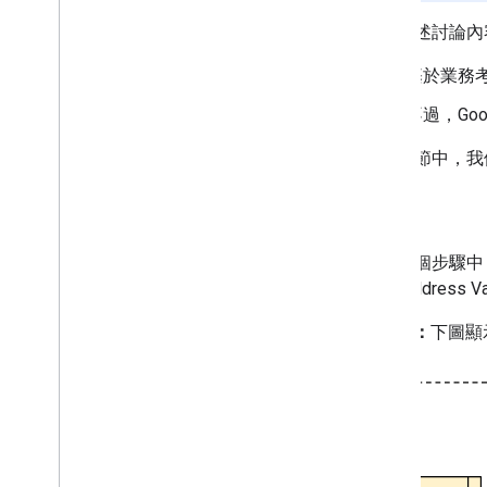
根據上述討論內
基於業務考量
不過，Goo
在下一節中，我
步驟 1：
在第一個步驟中
儲存 Address 
圖表 A：
下圖顯