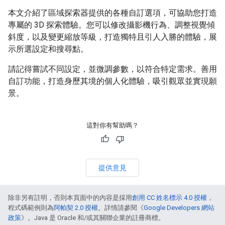
本文介紹了區域探索器提供的各種自訂選項，可協助您打造
專屬的 3D 探索體驗。您可以修改攝影機行為、調整視覺傾
斜度，以及變更縮放等級，打造獨特且引人入勝的體驗，展
示所選設定和搜尋點。
請記得嘗試不同設定，並微調參數，以符合特定需求。善用
自訂功能，打造身歷其境的個人化體驗，吸引觀眾並實現願
景。
這對你有幫助嗎？
提供意見
除非另有註明，否則本頁面中的內容是採用
創用 CC 姓名標示 4.0 授權
，
程式碼範例則為
阿帕契 2.0 授權
。詳情請參閱《
Google Developers 網站
政策
》。Java 是 Oracle 和/或其關聯企業的註冊商標。