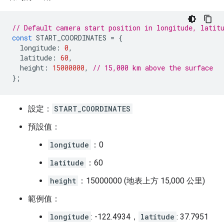
// Default camera start position in longitude, latit
const
START_COORDINATES
=
{
longitude
:
0
,
latitude
:
60
,
height
:
15000000
,
// 15,000 km above the surface
};
設定：
START_COORDINATES
預設值：
longitude
：0
latitude
：60
height
：15000000 (地表上方 15,000 公里)
範例值：
longitude
: -122.4934，
latitude
: 37.7951