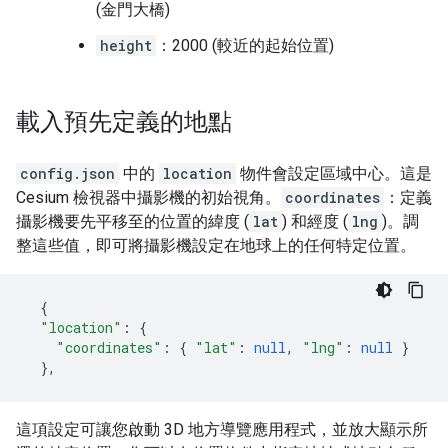
(金門大橋)
height
：2000 (較近的起始位置)
載入預先定義的地點
config.json
中的
location
物件會設定區域中心。這是
Cesium 檢視器中攝影機的初始視角。
coordinates
：定義
攝影機要先平移至的位置的緯度 (
lat
) 和經度 (
lng
)。調
整這些值，即可將攝影機設定在地球上的任何特定位置。
{
"location"
:
{
"coordinates"
:
{
"lat"
:
null
,
"lng"
:
null
}
},
這項設定可讓您啟動 3D 地方導覽應用程式，並放大顯示所