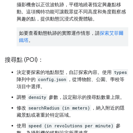
攝影機會以正弦波軌跡，平穩地繞著指定興趣點移
動。這項獨特功能可讓觀眾從不同高度和角度觀察感
興趣的點，提供動態沉浸式視覺體驗。
如要查看動態軌跡的實際運作情形，請
探索艾菲爾
鐵塔
。
搜尋點 (POI)：
決定要探索的地點類型，自訂探索內容。使用
types
陣列中的
config.json
，從博物館、公園、學校等
項目中選擇。
調整
density
參數，設定顯示的搜尋點數量上限。
修改
searchRadius (in meters)
，納入附近的隱
藏景點或著重於特定區域。
使用
speed (in revolutions per minute)
參
數，為攝影機的移動設定所選速度。