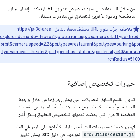
من خلال الاستفادة من ميزة تخصيص عناوين URL، يمكنك إنشاء تجارب
مخصّصة ودعوة الآخرين للانطلاق في مغامرات منتقاة.
ملاحظة:
جرِّب عنوان URL مخصّصًا محملًا بالكامل:
https://js-3d-area-
explorer-demo-dev-t6a6o7lkja-uc.a.run.app/#camera.orbitType=fixed-
orbit&camera.speed=2.2&poi.types=restaurant&poi.types=parking&poi
.types=movie_theater&poi.types=bus_station&poi.density=40&poi.sea
rchRadius=5100
خيارات تخصيص إضافية
تناول القسم السابق التعديلات التي يمكن إجراؤها من خلال واجهة
المستخدم أو ملف الإعداد. ومع ذلك، هناك أيضًا العديد من المَعلمات
المضمّنة الأخرى التي يمكنك تعديلها لتخصيص التطبيق بشكل أكبر.
لإجراء هذه التخصيصات المتقدّمة، عليك الاطّلاع على الرمز في الملف
src/utils/cesium.js
الموجود في دليل src. يمكن تغيير