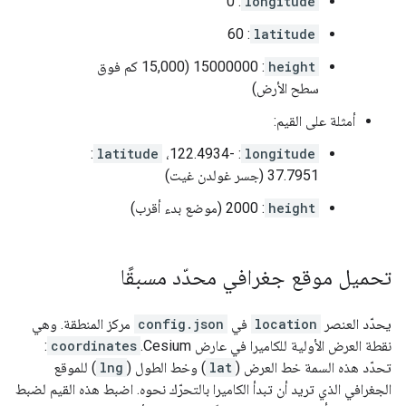
: 0
longitude
: 60
latitude
height
: 15000000 (15,000 كم فوق
سطح الأرض)
أمثلة على القيم:
:
latitude
: -122.4934،
longitude
37.7951 (جسر غولدن غيت)
height
: 2000 (موضع بدء أقرب)
تحميل موقع جغرافي محدّد مسبقًا
يحدّد العنصر
location
في
config.json
مركز المنطقة. وهي
نقطة العرض الأولية للكاميرا في عارض Cesium.
coordinates
:
تحدّد هذه السمة خط العرض (
lat
) وخط الطول (
lng
) للموقع
الجغرافي الذي تريد أن تبدأ الكاميرا بالتحرّك نحوه. اضبط هذه القيم لضبط