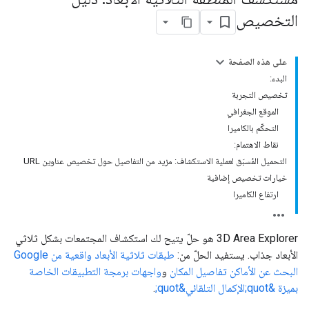
التخصيص
على هذه الصفحة
البدء:
تخصيص التجربة
الموقع الجغرافي
التحكّم بالكاميرا
نقاط الاهتمام:
التحميل المُسبَق لعملية الاستكشاف: مزيد من التفاصيل حول تخصيص عناوين URL
خيارات تخصيص إضافية
ارتفاع الكاميرا
‫3D Area Explorer هو حلّ يتيح لك استكشاف المجتمعات بشكل ثلاثي
الأبعاد جذاب. يستفيد الحلّ من:
طبقات ثلاثية الأبعاد واقعية من Google
البحث عن الأماكن
تفاصيل المكان
و
واجهات برمجة التطبيقات الخاصة
بميزة &quot;الإكمال التلقائي&quot;
.