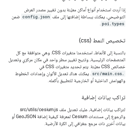
إذا أردت استخدام أنواع أماكن معيّنة بدون تغيير مصدر العرض
التوضيحي، يمكنك ببساطة إضافتها إلى ملف
config.json
ضمن
.
poi.types
تخصيص النمط (css)
بالنسبة إلى الأنماط، استخدمنا متغيرات CSS. وهي متوافقة مع كل
المتصفحات الرئيسية، وتتيح تغيير سطر واحد في مكان مركزي وتعديل
خصائص CSS معيّنة. يتم تحديد متغيرات CSS في
src/main.css.
. يمكنك هناك تعديل الألوان وإعدادات الخطوط
والهوامش الداخلية أو الخارجية للتطبيق بأكمله.
تراكب بيانات إضافية
لتراكب بيانات إضافية، عليك تعديل ملف src/utils/cesium.js
والرجوع إلى مستندات Cesium لمعرفة كيفية إضافة GeoJSON أو
بيانات أخرى ذات مرجع جغرافي إلى الكرة الأرضية.