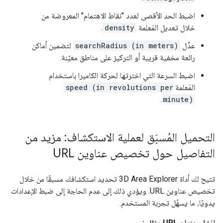
اضبط الحد الأقصى لعدد "نقاط الاهتمام" المعروضة من
خلال تعديل المَعلمة
density
.
عدِّل
searchRadius (in meters)
لتضمين أماكن
رائعة مخفية قريبة أو التركيز على مناطق معيّنة.
اضبط السرعة التي اخترتها لحركة الكاميرا باستخدام
المَعلمة
speed (in revolutions per
.
minute)
التحميل المُسبَق لعملية الاستكشاف: مزيد من
التفاصيل حول تخصيص عناوين URL
تتيح لك أداة 3D Area Explorer تحديد استكشافك مسبقًا من خلال
تخصيص عناوين URL. ويؤدي ذلك إلى عدم الحاجة إلى ضبط الإعدادات
يدويًا، ما يسهّل تجربة المستخدم.
إنشاء عنوان URL مثالي: