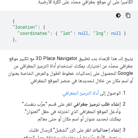
الكاميرا على أي موقع جغرافي محدّد على الكرة الأرضية.
{
"location"
:
{
"coordinates"
:
{
"lat"
:
null
,
"lng"
:
null
}
},
يتيح لك هذا الإعداد بدء تطبيق 3D Place Navigator مع تكبير موقع
جغرافي محدّد من اختيارك. يمكنك استخدام أداة الترميز الجغرافي من
Google للحصول على إحداثيات خطوط الطول والعرض الخاصة بعنوان
أو اسم مكان من خلال تحديدها في عنصر الموقع الجغرافي:
الوصول إلى
أداة الترميز الجغرافي
.
إنشاء طلب ترميز جغرافي
انقر على قسم "جرِّب بنفسك"
وأدخِل الموقع الجغرافي الذي اخترته في حقل "العنوان".
يمكنك تحديد عنوان أو اسم مكان أو حتى معالم.
إنشاء إحداثيات
انقر على الزر "تشغيل" لإرسال طلبك.
ستعرض الأداة ردًا يتضمّن معلومات مختلفة حول الموقع