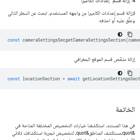
4
.
إزالة قسم "إعدادات الكاميرا"
لإزالة قسم إعدادات الكاميرا من واجهة المستخدم، ابحث عن السطر التالي
وعلِّق عليه أو احذفه:
const
cameraSettingsSecgetCameraSettingsSection
(
came
إزالة ملخّص قسم الموقع الجغرافي
const
locationSection
=
await
getLocationSettingsSec
الخاتمة
في هذا المستند، استكشفنا خيارات التخصيص المختلفة المتاحة في
&quot;مستكشف المناطق&quot; لتخصيص تجربة استكشافك ثلاثي