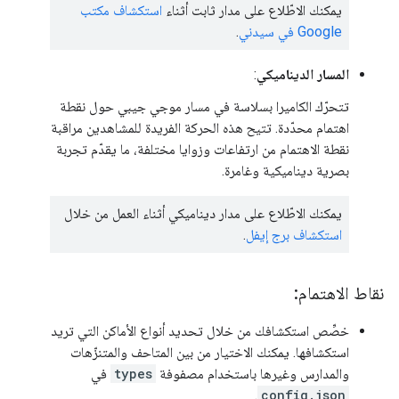
يمكنك الاطّلاع على مدار ثابت أثناء
استكشاف مكتب
Google في سيدني
.
المسار الديناميكي
:
تتحرّك الكاميرا بسلاسة في مسار موجي جيبي حول نقطة
اهتمام محدّدة. تتيح هذه الحركة الفريدة للمشاهدين مراقبة
نقطة الاهتمام من ارتفاعات وزوايا مختلفة، ما يقدّم تجربة
بصرية ديناميكية وغامرة.
يمكنك الاطّلاع على مدار ديناميكي أثناء العمل من خلال
استكشاف برج إيفل
.
نقاط الاهتمام:
خصِّص استكشافك من خلال تحديد أنواع الأماكن التي تريد
استكشافها. يمكنك الاختيار من بين المتاحف والمتنزّهات
والمدارس وغيرها باستخدام مصفوفة
types
في
.
config.json