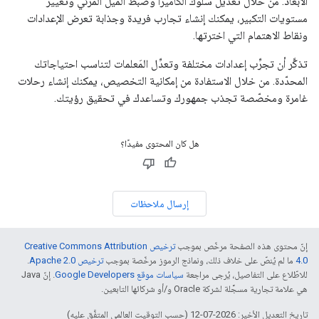
الأبعاد. من خلال تعديل سلوك الكاميرا وضبط الميل المرئي وتغيير
مستويات التكبير، يمكنك إنشاء تجارب فريدة وجذابة تعرض الإعدادات
ونقاط الاهتمام التي اخترتها.
تذكَّر أن تجرِّب إعدادات مختلفة وتعدِّل المَعلمات لتناسب احتياجاتك
المحدّدة. من خلال الاستفادة من إمكانية التخصيص، يمكنك إنشاء رحلات
غامرة ومخصّصة تجذب جمهورك وتساعدك في تحقيق رؤيتك.
هل كان المحتوى مفيدًا؟
إرسال ملاحظات
إنّ محتوى هذه الصفحة مرخّص بموجب
ترخيص Creative Commons Attribution
4.0‏
ما لم يُنصّ على خلاف ذلك، ونماذج الرموز مرخّصة بموجب
ترخيص Apache 2.0‏
.
للاطّلاع على التفاصيل، يُرجى مراجعة
سياسات موقع Google Developers‏
. إنّ Java
هي علامة تجارية مسجَّلة لشركة Oracle و/أو شركائها التابعين.
تاريخ التعديل الأخير: 2026-07-12 (حسب التوقيت العالمي المتفَّق عليه)