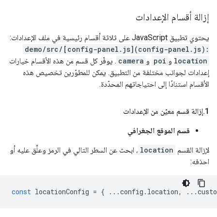
إزالة أقسام الإعدادات
يحتوي تطبيق JavaScript على ثلاثة أقسام رئيسية في ملف الإعدادات:
demo/src/[config-panel.js](config-panel.js):
location
و
poi
و
camera
. يوفّر كل قسم من هذه الأقسام خيارات
إعدادات لجوانب مختلفة من التطبيق. يمكن للمطوّرين تخصيص هذه
الأقسام استنادًا إلى احتياجاتهم المحدّدة.
‫1
.
إزالة قسم معيّن من الإعدادات
قسم الموقع الجغرافي
لإزالة القسم
location
، ابحث عن السطر التالي في الرمز وعلِّق عليه أو
احذفه:
const
locationConfig
=
{
...
config
.
location
,
...
cust