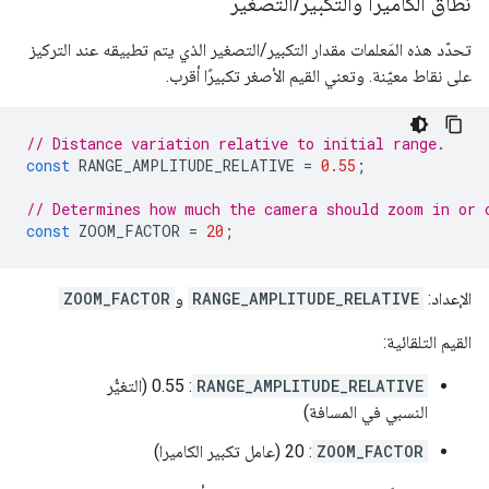
نطاق الكاميرا والتكبير
/
التصغير
تحدّد هذه المَعلمات مقدار التكبير/التصغير الذي يتم تطبيقه عند التركيز
على نقاط معيّنة. وتعني القيم الأصغر تكبيرًا أقرب.
// Distance variation relative to initial range.
const
RANGE_AMPLITUDE_RELATIVE
=
0.55
;
// Determines how much the camera should zoom in or 
const
ZOOM_FACTOR
=
20
;
الإعداد:
RANGE_AMPLITUDE_RELATIVE
و
ZOOM_FACTOR
القيم التلقائية:
RANGE_AMPLITUDE_RELATIVE
: 0.55 (التغيُّر
النسبي في المسافة)
ZOOM_FACTOR
: 20 (عامل تكبير الكاميرا)