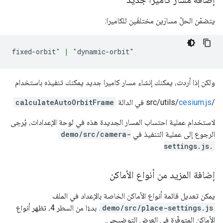
يتضمّن الحلّ مسارَين مختلفَين للكاميرا:
fixed
-
orbit
" | "
dynamic
-
orbit
"
ولكن إذا أردت، يمكنك إنشاء مسار كاميرا جديد يمكنك تنفيذه باستخدام
‫/src/utils/
cesium.js
في الدالة
calculateAutoOrbitFrame
لاستخدام عملية احتساب المسار الجديدة هذه في لوحة الإعدادات، يُرجى
الرجوع إلى عملية التنفيذ في
demo/src/camera-
settings.js.
إضافة المزيد من أنواع الأماكن
يمكن تعديل قائمة أنواع الأماكن الخاصة بالإعداد في الملف
demo/src/place-settings.js
. بدءًا من السطر 4، تظهر أنواع
الأماكن المتوفّرة في العرض التوضيحي.