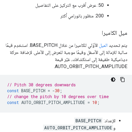
‫50: عرض أقرب مع التركيز على التفاصيل
‫200: منظور بانورامي أكثر
ميل الكاميرا
يتم تحديد
الميل
الأوّلي للكاميرا من خلال BASE_PITCH. استخدِم قيمًا
سالبة للإمالة إلى الأسفل وقيمًا موجبة للعرض إلى الأعلى. لإضافة حركة
ديناميكية طفيفة إلى استكشافك، غيِّر قيمة
AUTO_ORBIT_PITCH_AMPLITUDE.
// Pitch 30 degrees downwards
const
BASE_PITCH
=
-
30
;
// change the pitch by 10 degrees over time
const
AUTO_ORBIT_PITCH_AMPLITUDE
=
10
;
الإعداد:
BASE_PITCH
و
AUTO_ORBIT_PITCH_AMPLITUDE