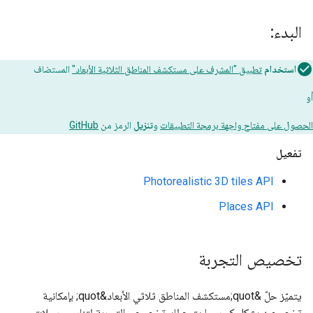
البدء:
استخدام
تطبيق "المشرف على مستكشف المناطق الثلاثية الأبعاد"
المستضاف
أو
الحصول على مفتاح واجهة برمجة التطبيقات
و
تنزيل
الرمز من
GitHub
تفعيل
Photorealistic 3D tiles API
Places API
تخصيص التجربة
يتميّز حلّ &quot;مستكشف المناطق ثلاثي الأبعاد&quot; بإمكانية
تخصيصه بشكل كبير، ما يتيح لك تخصيص التجربة لتناسب رحلات