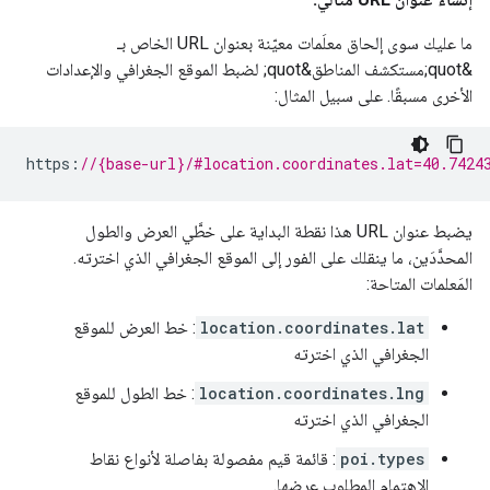
ما عليك سوى إلحاق معلَمات معيّنة بعنوان URL الخاص بـ
&quot;مستكشف المناطق&quot; لضبط الموقع الجغرافي والإعدادات
الأخرى مسبقًا. على سبيل المثال:
https
:
//{base-url}/#location.coordinates.lat=40.7424
يضبط عنوان URL هذا نقطة البداية على خطَّي العرض والطول
المحدَّدَين، ما ينقلك على الفور إلى الموقع الجغرافي الذي اخترته.
المَعلمات المتاحة:
location.coordinates.lat
: خط العرض للموقع
الجغرافي الذي اخترته
location.coordinates.lng
: خط الطول للموقع
الجغرافي الذي اخترته
poi.types
: قائمة قيم مفصولة بفاصلة لأنواع نقاط
الاهتمام المطلوب عرضها.