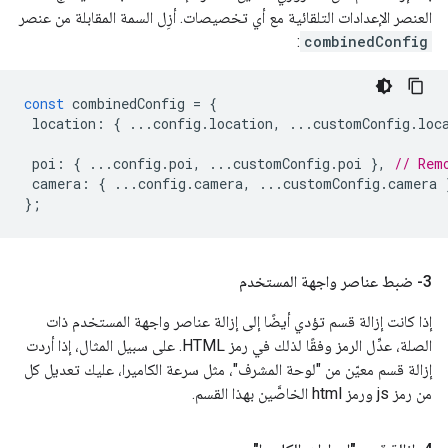
العنصر الإعدادات التلقائية مع أي تخصيصات. أزِل السمة المقابلة من عنصر
:
combinedConfig
const
combinedConfig
=
{
location
:
{
...
config
.
location
,
...
customConfig
.
loc
poi
:
{
...
config
.
poi
,
...
customConfig
.
poi
},
// Rem
camera
:
{
...
config
.
camera
,
...
customConfig
.
camera
};
3- ضبط عناصر واجهة المستخدم
إذا كانت إزالة قسم تؤدي أيضًا إلى إزالة عناصر واجهة المستخدم ذات
الصلة، عدِّل الرمز وفقًا لذلك في رمز HTML. على سبيل المثال، إذا أردت
إزالة قسم معيّن من "لوحة المشرف"، مثل سرعة الكاميرا، عليك تعديل كل
من رمز js ورمز html الخاصَّين بهذا القسم.