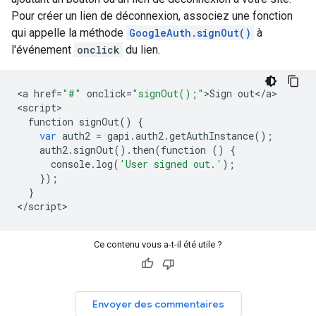
Pour créer un lien de déconnexion, associez une fonction
qui appelle la méthode
GoogleAuth.signOut()
à
l'événement
onclick
du lien.
<
a
href
=
"#"
onclick
=
"signOut();"
>
Sign
out
<
/
a
>

<
script
function
signOut
()
{
var
auth2
=
gapi
.
auth2
.
getAuthInstance
();
auth2
.
signOut
()
.
then
(
function
()
{
console
.
log
(
'User signed out.'
);
});
}
<
/
script
Ce contenu vous a-t-il été utile ?
Envoyer des commentaires