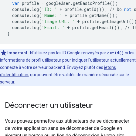
var
profile
=
googleUser
.
getBasicProfile
();
console
.
log
(
'ID: '
+
profile
.
getId
());
//
Do
not
console
.
log
(
'Name: '
+
profile
.
getName
());
console
.
log
(
'Image URL: '
+
profile
.
getImageUrl
()
console
.
log
(
'Email: '
+
profile
.
getEmail
());
//
T
}
Important
:
N'utilisez pas les ID Google renvoyés par
getId()
ni les
informations de profil utilisateur pour indiquer l'utilisateur actuellement
connecté à votre serveur backend. Envoyez plutôt des
jetons
d'identification
, qui peuvent être validés de manière sécurisée sur le
serveur.
Déconnecter un utilisateur
Vous pouvez permettre aux utilisateurs de se déconnecter
de votre application sans se déconnecter de Google en
ajoutant un bouton ou un lien de déconnexion à votre site.