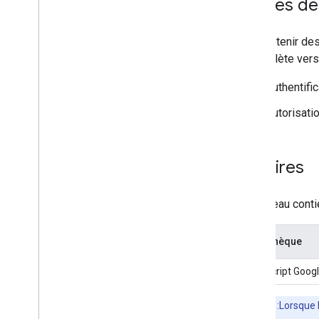
Guides de
Pour obtenir des
In obsolète vers
Authentific
Autorisatio
Horaires
Ce tableau conti
Bibliothèque
JavaScript Googl
Remarque
:Lorsque 