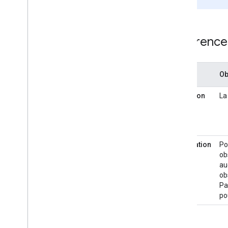
page.
Différence
Terme
Ob
Définition
La
Implication
Po
ob
au
ob
Pa
po