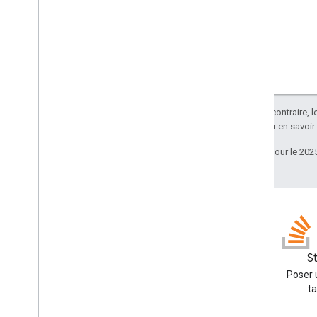
Sauf indication contraire, 
Apache 2.0
. Pour en savoir
Dernière mise à jour le 202
GitHub
S
Explorez nos exemples et
Poser 
essayez-les par vous-même
t