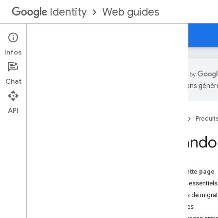
Web guides
Identity
Accueil
Google Sign-In pour le Web
Infos
Chat
traductions généré
Abandon et arrêt
API
Accueil
Produit
Principes de base
Intégrer Google Sign-In
Abandon
Obtenir des informations sur le profil
S'authentifier auprès d'un serveur
backend
Sur cette page
Points essentiels
Fonctionnalités supplémentaires
Guides de migrat
Personnaliser le bouton de connexion
Horaires
Surveiller l'état de la session de