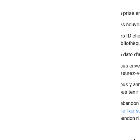
client Java
Script
La prise e
Les nouvea
Les ID clie
bibliothèq
La date d'
Nous enver
Assurez-v
Nous y ann
vous tenir
L'abandon 
One Tap su
abandon n'