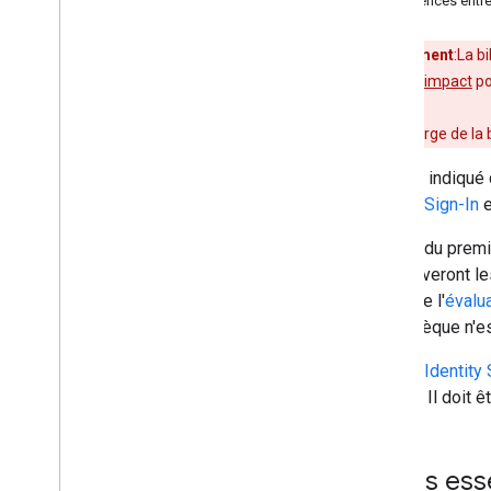
Différences entre
l'utilisateur
Demander des autorisations
supplémentaires
Avertissement
:La b
Intégrer la connexion à l'aide
évaluation de l'impact
po
d'écouteurs
Google Sign-In pour les applications
côté serveur
La prise en charge de la 
Déconnecter et révoquer des champs
Comme indiqué d
d'application
Google Sign-In
e
Intégration multiplate-forme
À partir du prem
Authentification unique multiplate-
désactiveront le
forme
partie de l'
évalua
bibliothèque n'e
Ressources
Dépannage
Google Identity
Utiliser les API Fed
CM
Google. Il doit êt
Migrer depuis Google+ Sign-In
Référence
Points ess
Documentation de référence sur le