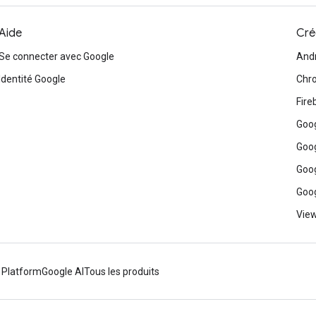
Aide
Cré
Se connecter avec Google
And
Identité Google
Chr
Fire
Goog
Goog
Goog
Goog
View
 Platform
Google AI
Tous les produits