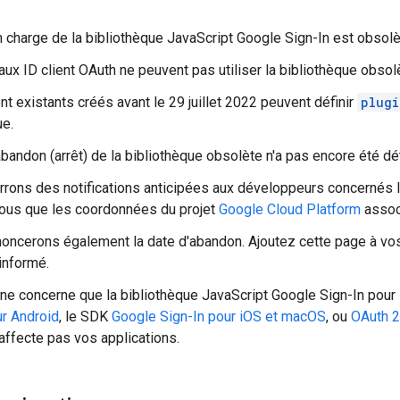
n charge de la bibliothèque JavaScript Google Sign-In est obsol
ux ID client OAuth ne peuvent pas utiliser la bibliothèque obsol
nt existants créés avant le 29 juillet 2022 peuvent définir
plugi
ue.
abandon (arrêt) de la bibliothèque obsolète n'a pas encore été d
rons des notifications anticipées aux développeurs concernés l
ous que les coordonnées du projet
Google Cloud Platform
associ
oncerons également la date d'abandon. Ajoutez cette page à vos
 informé.
ne concerne que la bibliothèque JavaScript Google Sign-In pour 
r Android
, le SDK
Google Sign-In pour iOS et macOS
, ou
OAuth 2
affecte pas vos applications.