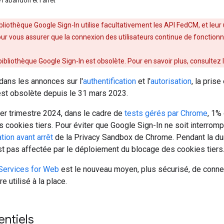
 l'abandon et l'arrêt
ibliothèque Google Sign-In utilise facultativement les API FedCM, et leur 
ur vous assurer que la connexion des utilisateurs continue de fonctio
bibliothèque Google Sign-In est obsolète. Pour en savoir plus, consultez 
ans les annonces sur l'
authentification
et l'
autorisation
, la pris
st obsolète depuis le 31 mars 2023.
ier trimestre 2024, dans le cadre de
tests gérés par Chrome
, 1%
s cookies tiers. Pour éviter que Google Sign-In ne soit interrompu 
tion avant arrêt
de la Privacy Sandbox de Chrome. Pendant la durée
st pas affectée par le déploiement du blocage des cookies tiers
 Services for Web
est le nouveau moyen, plus sécurisé, de conne
re utilisé à la place.
entiels