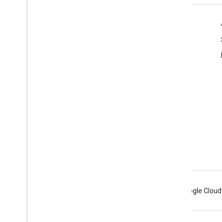
Infos produits
Conditions d'utilisation
Consignes relatives à la marque
Android
Chrome
Firebase
Google Cloud