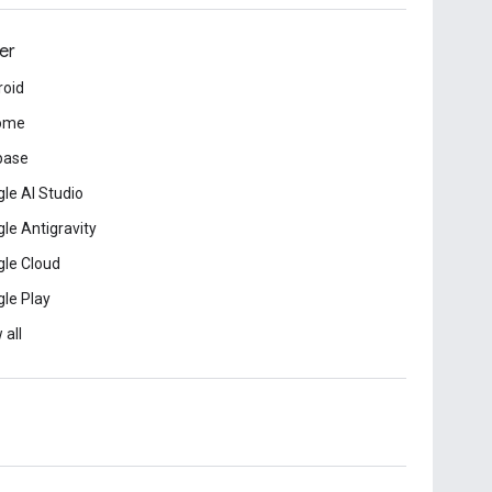
er
roid
ome
base
le AI Studio
le Antigravity
le Cloud
le Play
 all