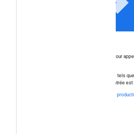
api
Appeler les API Google
Utilisez OAuth 2.0 et nos
bibliothèques clientes
pour appe
rapidement et en toute sécurité.
Google accepte les scénarios OAuth 2.0 courants, tels que
de serveur Web, côté client, installées et dont l'entrée est 
Faites valider votre application et
préparez-la à la product