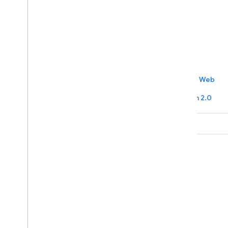
Autoriser pour Android
Autoriser pour le Web
Autoriser pour iOS/macOS
Utiliser OAuth 2.0
GitHub
Explorez nos exemples et
essayez-les par vous-même