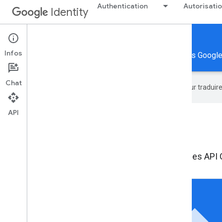
Authentication
Autorisati
Identity
Authorization
Infos
Autoriser votre appli à utiliser les API et les données Googl
Chat
Google utilise la technologie IA pour tradui
API
Autorisation
Autorisez votre appli à utiliser les données et les API