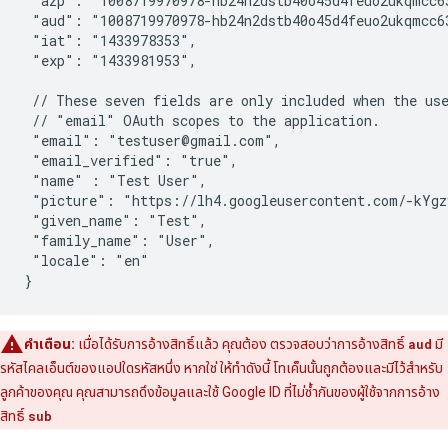
 "azp": "1008719970978-hb24n2dstb40o45d4feuo2ukqmcc63
 "aud": "1008719970978-hb24n2dstb40o45d4feuo2ukqmcc63
 "iat": "1433978353",

 "exp": "1433981953",

 // These seven fields are only included when the use
 // "email" OAuth scopes to the application.

 "email": "testuser@gmail.com",

 "email_verified": "true",

 "name" : "Test User",

 "picture": "https://lh4.googleusercontent.com/-kYgz
 "given_name": "Test",

 "family_name": "User",

 "locale": "en"

}
คำเตือน:
เมื่อได้รับการอ้างสิทธิ์แล้ว คุณต้อง ตรวจสอบว่าการอ้างสิทธิ์
aud
มี
รหัสไคลเอ็นต์ของแอปใดรหัสหนึ่ง หากใช่ ให้ทำดังนี้ โทเค็นนั้นถูกต้องและมีไว้สำหรับ
ลูกค้าของคุณ คุณสามารถดึงข้อมูลและใช้ Google ID ที่ไม่ซ้ำกันของผู้ใช้จากการอ้าง
สิทธิ์
sub