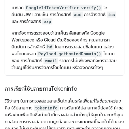
เมธอด
GoogleIdTokenVerifier.verify()
จะ
ยืนยัน JWT ลายเซ็น การอ้างสิทธิ์
aud
การอ้างสิทธิ์
iss
และ การอ้างสิทธิ์
exp
หากต้องการตรวจสอบว่าโทเค็นรหัสแสดงถึง Google
Workspace หรือ Cloud บัญชีขององค์กร คุณสามารถ
ยืนยันการอ้างสิทธิ์
hd
โดยการตรวจสอบชื่อโดเมน แสดง
ผลโดยเมธอด
Payload.getHostedDomain()
โดเมน
ของ การอ้างสิทธิ์
email
รายการไม่เพียงพอที่จะตรวจสอบ
ว่าบัญชีได้รับการจัดการโดยโดเมน หรือองค์กรต่างๆ
การเรียกใช้ปลายทางTokeninfo
วิธีง่ายๆ ในการตรวจสอบลายเซ็นโทเค็นรหัสเพื่อ
แก้ไขข้อบกพร่อง
คือ ใช้ปลายทาง
tokeninfo
การเรียกใช้ปลายทางนี้ต้องใช้ คำขอ
เครือข่ายเพิ่มเติมซึ่งทำหน้าที่ตรวจสอบส่วนใหญ่ให้คุณในขณะที่คุณ
ทดสอบ การตรวจสอบความถูกต้องและการแยกเพย์โหลดในโค้ดของ
คุณเอง ไม่เหมาะกับการใช้งานจริง รหัสเพราะคำขออาจถูกควบคุม