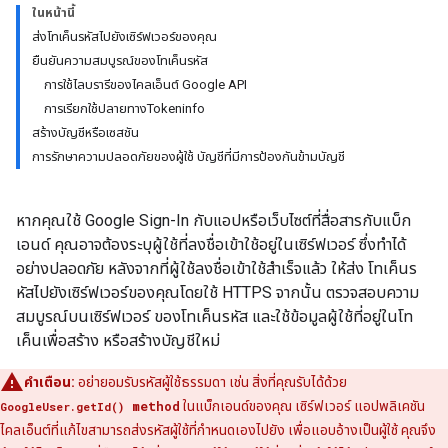
ในหน้านี้
ส่งโทเค็นรหัสไปยังเซิร์ฟเวอร์ของคุณ
ยืนยันความสมบูรณ์ของโทเค็นรหัส
การใช้ไลบรารีของไคลเอ็นต์ Google API
การเรียกใช้ปลายทางTokeninfo
สร้างบัญชีหรือเซสชัน
การรักษาความปลอดภัยของผู้ใช้ บัญชีที่มีการป้องกันข้ามบัญชี
หากคุณใช้ Google Sign-In กับแอปหรือเว็บไซต์ที่สื่อสารกับแบ็ก
เอนด์ คุณอาจต้องระบุผู้ใช้ที่ลงชื่อเข้าใช้อยู่ในเซิร์ฟเวอร์ ซึ่งทำได้
อย่างปลอดภัย หลังจากที่ผู้ใช้ลงชื่อเข้าใช้สำเร็จแล้ว ให้ส่ง โทเค็นร
หัสไปยังเซิร์ฟเวอร์ของคุณโดยใช้ HTTPS จากนั้น ตรวจสอบความ
สมบูรณ์บนเซิร์ฟเวอร์ ของโทเค็นรหัส และใช้ข้อมูลผู้ใช้ที่อยู่ในโท
เค็นเพื่อสร้าง หรือสร้างบัญชีใหม่
คำเตือน:
อย่ายอมรับรหัสผู้ใช้ธรรมดา เช่น สิ่งที่คุณรับได้ด้วย
method
ในแบ็กเอนด์ของคุณ เซิร์ฟเวอร์ แอปพลิเคชัน
GoogleUser.getId()
ไคลเอ็นต์ที่แก้ไขสามารถส่งรหัสผู้ใช้ที่กำหนดเองไปยัง เพื่อแอบอ้างเป็นผู้ใช้ คุณจึง