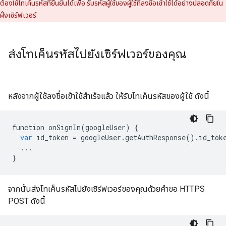
ต้องใช้โทเค็นรหัสที่ยืนยันได้เพื่อ รับรหัสผู้ใช้ของผู้ใช้ที่ลงชื่อเข้าใช้ได้อย่างปลอดภัยใน
ฝั่งเซิร์ฟเวอร์
ส่งโทเค็นรหัสไปยังเซิร์ฟเวอร์ของคุณ
หลังจากผู้ใช้ลงชื่อเข้าใช้สำเร็จแล้ว ให้รับโทเค็นรหัสของผู้ใช้ ดังนี้
function
onSignIn
(
googleUser
)
{
var
id_token
=
googleUser
.
getAuthResponse
()
.
id_tok
...
}
จากนั้นส่งโทเค็นรหัสไปยังเซิร์ฟเวอร์ของคุณด้วยคำขอ HTTPS
POST ดังนี้