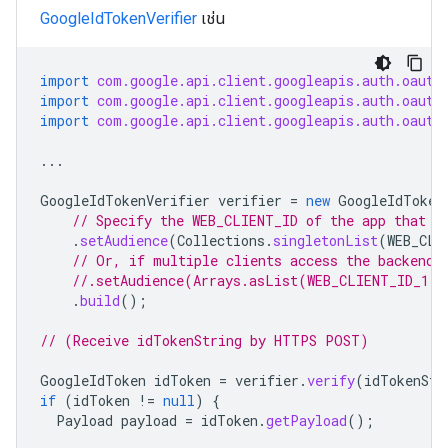
GoogleIdTokenVerifier
เช่น
import
com.google.api.client.googleapis.auth.oauth
import
com.google.api.client.googleapis.auth.oauth
import
com.google.api.client.googleapis.auth.oauth
...
GoogleIdTokenVerifier
verifier
=
new
GoogleIdToken
// Specify the WEB_CLIENT_ID of the app that a
.
setAudience
(
Collections
.
singletonList
(
WEB_CLI
// Or, if multiple clients access the backend:
//.setAudience(Arrays.asList(WEB_CLIENT_ID_1, 
.
build
();
// (Receive idTokenString by HTTPS POST)
GoogleIdToken
idToken
=
verifier
.
verify
(
idTokenStr
if
(
idToken
!=
null
)
{
Payload
payload
=
idToken
.
getPayload
();