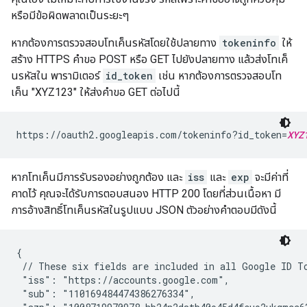
หรือมีข้อผิดพลาดเป็นระยะๆ
หากต้องการตรวจสอบโทเค็นรหัสโดยใช้ปลายทาง
tokeninfo
ให้
สร้าง HTTPS คำขอ POST หรือ GET ไปยังปลายทาง แล้วส่งโทเค็
นรหัสใน พารามิเตอร์
id_token
เช่น หากต้องการตรวจสอบโท
เค็น "XYZ123" ให้ส่งคำขอ GET ต่อไปนี้
https://oauth2.googleapis.com/tokeninfo?id_token=
XYZ
หากโทเค็นมีการรับรองอย่างถูกต้อง และ
iss
และ
exp
จะมีค่าที่
คาดไว้ คุณจะได้รับการตอบสนอง HTTP 200 โดยที่ส่วนเนื้อหา มี
การอ้างสิทธิ์โทเค็นรหัสในรูปแบบ JSON ตัวอย่างคำตอบมีดังนี้
{

 // These six fields are included in all Google ID To
 "iss": "https://accounts.google.com",

 "sub": "110169484474386276334",
