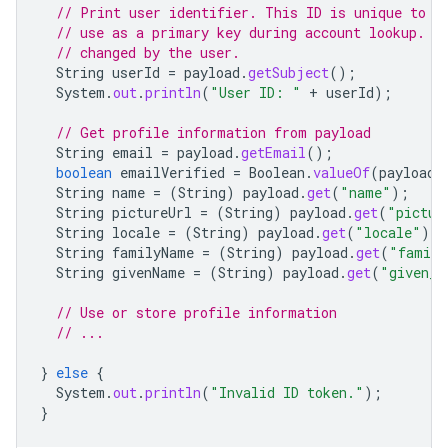
// Print user identifier. This ID is unique to e
// use as a primary key during account lookup. E
// changed by the user.
String
userId
=
payload
.
getSubject
();
System
.
out
.
println
(
"User ID: "
+
userId
);
// Get profile information from payload
String
email
=
payload
.
getEmail
();
boolean
emailVerified
=
Boolean
.
valueOf
(
payload
.
String
name
=
(
String
)
payload
.
get
(
"name"
);
String
pictureUrl
=
(
String
)
payload
.
get
(
"pictur
String
locale
=
(
String
)
payload
.
get
(
"locale"
);
String
familyName
=
(
String
)
payload
.
get
(
"family
String
givenName
=
(
String
)
payload
.
get
(
"given_n
// Use or store profile information
// ...
}
else
{
System
.
out
.
println
(
"Invalid ID token."
);
}