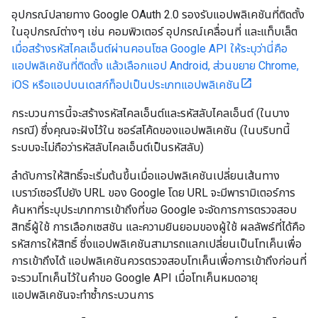
อุปกรณ์ปลายทาง Google OAuth 2.0 รองรับแอปพลิเคชันที่ติดตั้ง
ในอุปกรณ์ต่างๆ เช่น คอมพิวเตอร์ อุปกรณ์เคลื่อนที่ และแท็บเล็ต
เมื่อสร้างรหัสไคลเอ็นต์ผ่านคอนโซล Google API ให้ระบุว่านี่คือ
แอปพลิเคชันที่ติดตั้ง แล้วเลือกแอป Android, ส่วนขยาย Chrome,
iOS หรือแอปบนเดสก์ท็อปเป็นประเภทแอปพลิเคชัน
กระบวนการนี้จะสร้างรหัสไคลเอ็นต์และรหัสลับไคลเอ็นต์ (ในบาง
กรณี) ซึ่งคุณจะฝังไว้ใน ซอร์สโค้ดของแอปพลิเคชัน (ในบริบทนี้
ระบบจะไม่ถือว่ารหัสลับไคลเอ็นต์เป็นรหัสลับ)
ลำดับการให้สิทธิ์จะเริ่มต้นขึ้นเมื่อแอปพลิเคชันเปลี่ยนเส้นทาง
เบราว์เซอร์ไปยัง URL ของ Google โดย URL จะมีพารามิเตอร์การ
ค้นหาที่ระบุประเภทการเข้าถึงที่ขอ Google จะจัดการการตรวจสอบ
สิทธิ์ผู้ใช้ การเลือกเซสชัน และความยินยอมของผู้ใช้ ผลลัพธ์ที่ได้คือ
รหัสการให้สิทธิ์ ซึ่งแอปพลิเคชันสามารถแลกเปลี่ยนเป็นโทเค็นเพื่อ
การเข้าถึงได้ แอปพลิเคชันควรตรวจสอบโทเค็นเพื่อการเข้าถึงก่อนที่
จะรวมโทเค็นไว้ในคำขอ Google API เมื่อโทเค็นหมดอายุ
แอปพลิเคชันจะทำซ้ำกระบวนการ