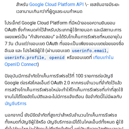
สำหรับ
Google Cloud Platform API
\- เซสชันอาจมีระยะ
เวลานานเกินกว่าที่ผู้ดูแลระบบกำหนด
โปรเจ็กต์ Google Cloud Platform ที่มีหน้าจอขอความยินยอม
OAuth ซึ่งกำหนดค่าไว้สำหรับประเภทผู้ใช้ภายนอก และมีสถานะการ
เผยแพร่เป็น "กำลังทดสอบ" จะได้รับโทเค็นการรีเฟรชที่หมดอายุใน
7 วัน เว้นแต่ว่าขอบเขต OAuth ที่ขอจะเป็นเพียงขอบเขตย่อยของชื่อ
อีเมล และ โปรไฟล์ผู้ใช้ (ผ่านขอบเขต
userinfo.email,
userinfo.profile, openid
หรือขอบเขตที่
เทียบเท่าใน
OpenID Connect
)
ปัจจุบันมีการจำกัดโทเค็นการรีเฟรชไว้ที่ 100 รายการต่อบัญชี
Google ต่อรหัสไคลเอ็นต์ OAuth 2.0 หากครบจำนวนที่จำกัดไว้แล้ว
การสร้างโทเค็นการรีเฟรชใหม่จะทำให้โทเค็นการรีเฟรชที่เก่าที่สุดใช้
งานไม่ได้โดยอัตโนมัติและจะไม่มีการแจ้งเตือน ข้อจำกัดนี้ไม่มีผลกับ
บัญชีบริการ
นอกจากนี้ ยังมีขีดจำกัดที่สูงกว่าสำหรับจำนวนโทเค็นการรีเฟรช
ทั้งหมดที่บัญชีผู้ใช้หรือ บัญชีบริการจะมีได้ในไคลเอ็นต์ทั้งหมด ผู้ใช้
ทั่วไปส่วนใหญ่จะใช้งานไม่ถึงขีดจำกัดนี้ แต่บัญชีของนักพัฒนาแอป