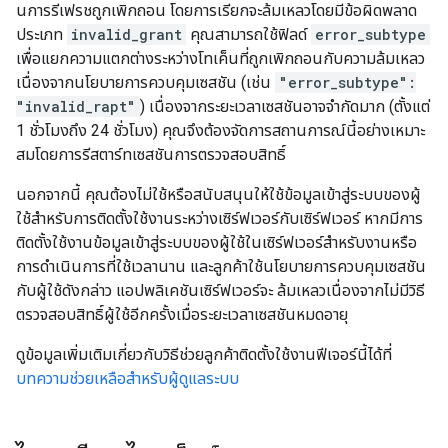
นการรีเฟรชถูกเพิกถอน โดยการเรียกจะล้มเหลวโดยมีข้อผิดพลาด
ประเภท
invalid_grant
คุณสามารถใช้ฟิลด์
error_subtype
เพื่อแยกความแตกต่างระหว่างโทเค็นที่ถูกเพิกถอนกับความล้มเหลว
เนื่องจากนโยบายการควบคุมเซสชัน (เช่น
"error_subtype":
"invalid_rapt"
) เนื่องจากระยะเวลาเซสชันอาจจำกัดมาก (ตั้งแต่
1 ชั่วโมงถึง 24 ชั่วโมง) คุณจึงต้องจัดการสถานการณ์นี้อย่างเหมาะ
สมโดยการรีสตาร์ทเซสชันการตรวจสอบสิทธิ์
นอกจากนี้ คุณต้องไม่ใช้หรือสนับสนุนให้ใช้ข้อมูลเข้าสู่ระบบของผู้
ใช้สำหรับการติดตั้งใช้งานระหว่างเซิร์ฟเวอร์กับเซิร์ฟเวอร์ หากมีการ
ติดตั้งใช้งานข้อมูลเข้าสู่ระบบของผู้ใช้ในเซิร์ฟเวอร์สำหรับงานหรือ
การดำเนินการที่ใช้เวลานาน และลูกค้าใช้นโยบายการควบคุมเซสชัน
กับผู้ใช้ดังกล่าว แอปพลิเคชันเซิร์ฟเวอร์จะ ล้มเหลวเนื่องจากไม่มีวิธี
ตรวจสอบสิทธิ์ผู้ใช้อีกครั้งเมื่อระยะเวลาเซสชันหมดอายุ
ดูข้อมูลเพิ่มเติมเกี่ยวกับวิธีช่วยลูกค้าติดตั้งใช้งานฟีเจอร์นี้ได้ที่
บทความช่วยเหลือสำหรับผู้ดูแลระบบ