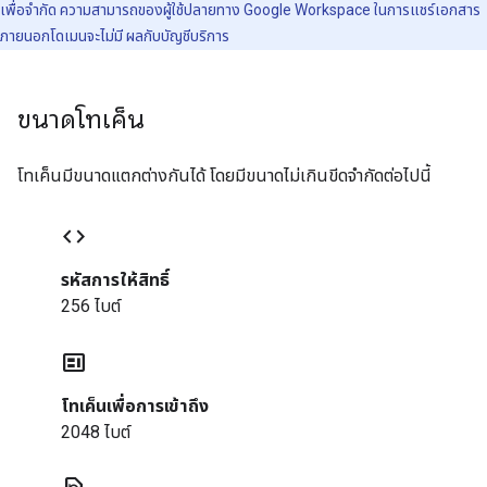
เพื่อจำกัด ความสามารถของผู้ใช้ปลายทาง Google Workspace ในการแชร์เอกสาร
ภายนอกโดเมนจะไม่มี ผลกับบัญชีบริการ
ขนาดโทเค็น
โทเค็นมีขนาดแตกต่างกันได้ โดยมีขนาดไม่เกินขีดจำกัดต่อไปนี้
code
รหัสการให้สิทธิ์
256 ไบต์
contextual_token
โทเค็นเพื่อการเข้าถึง
2048 ไบต์