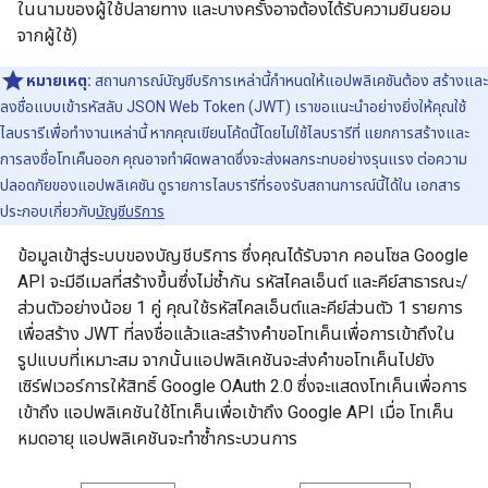
ในนามของผู้ใช้ปลายทาง และบางครั้งอาจต้องได้รับความยินยอม
จากผู้ใช้)
หมายเหตุ:
สถานการณ์บัญชีบริการเหล่านี้กำหนดให้แอปพลิเคชันต้อง สร้างและ
ลงชื่อแบบเข้ารหัสลับ JSON Web Token (JWT) เราขอแนะนำอย่างยิ่งให้คุณใช้
ไลบรารีเพื่อทำงานเหล่านี้ หากคุณเขียนโค้ดนี้โดยไม่ใช้ไลบรารีที่ แยกการสร้างและ
การลงชื่อโทเค็นออก คุณอาจทำผิดพลาดซึ่งจะส่งผลกระทบอย่างรุนแรง ต่อความ
ปลอดภัยของแอปพลิเคชัน ดูรายการไลบรารีที่รองรับสถานการณ์นี้ได้ใน เอกสาร
ประกอบเกี่ยวกับ
บัญชีบริการ
ข้อมูลเข้าสู่ระบบของบัญชีบริการ ซึ่งคุณได้รับจาก คอนโซล Google
API จะมีอีเมลที่สร้างขึ้นซึ่งไม่ซ้ำกัน รหัสไคลเอ็นต์ และคีย์สาธารณะ/
ส่วนตัวอย่างน้อย 1 คู่ คุณใช้รหัสไคลเอ็นต์และคีย์ส่วนตัว 1 รายการ
เพื่อสร้าง JWT ที่ลงชื่อแล้วและสร้างคำขอโทเค็นเพื่อการเข้าถึงใน
รูปแบบที่เหมาะสม จากนั้นแอปพลิเคชันจะส่งคำขอโทเค็นไปยัง
เซิร์ฟเวอร์การให้สิทธิ์ Google OAuth 2.0 ซึ่งจะแสดงโทเค็นเพื่อการ
เข้าถึง แอปพลิเคชันใช้โทเค็นเพื่อเข้าถึง Google API เมื่อ โทเค็น
หมดอายุ แอปพลิเคชันจะทำซ้ำกระบวนการ