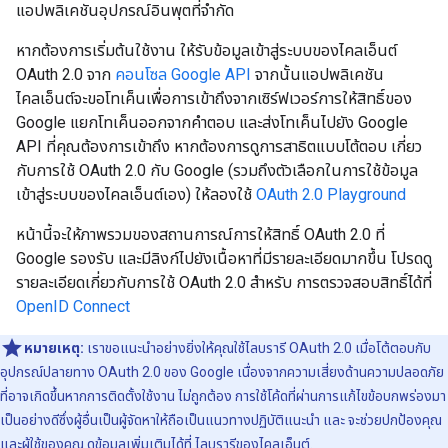
แอปพลิเคชันอุปกรณ์อินพุตที่จำกัด
หากต้องการเริ่มต้นใช้งาน ให้รับข้อมูลเข้าสู่ระบบของไคลเอ็นต์
OAuth 2.0 จาก
คอนโซล Google API
จากนั้นแอปพลิเคชัน
ไคลเอ็นต์จะขอโทเค็นเพื่อการเข้าถึงจากเซิร์ฟเวอร์การให้สิทธิ์ของ
Google แยกโทเค็นออกจากคำตอบ และส่งโทเค็นไปยัง Google
API ที่คุณต้องการเข้าถึง หากต้องการดูการสาธิตแบบโต้ตอบ เกี่ยว
กับการใช้ OAuth 2.0 กับ Google (รวมถึงตัวเลือกในการใช้ข้อมูล
เข้าสู่ระบบของไคลเอ็นต์เอง) ให้ลองใช้
OAuth 2.0 Playground
หน้านี้จะให้ภาพรวมของสถานการณ์การให้สิทธิ์ OAuth 2.0 ที่
Google รองรับ และมีลิงก์ไปยังเนื้อหาที่มีรายละเอียดมากขึ้น โปรดดู
รายละเอียดเกี่ยวกับการใช้ OAuth 2.0 สำหรับ การตรวจสอบสิทธิ์ได้ที่
OpenID Connect
หมายเหตุ:
เราขอแนะนำอย่างยิ่งให้คุณใช้ไลบรารี OAuth 2.0 เมื่อโต้ตอบกับ
อุปกรณ์ปลายทาง OAuth 2.0 ของ Google เนื่องจากความเสี่ยงด้านความปลอดภัย
ที่อาจเกิดขึ้นหากการติดตั้งใช้งาน ไม่ถูกต้อง การใช้โค้ดที่ผ่านการแก้ไขข้อบกพร่องมา
เป็นอย่างดีซึ่งผู้อื่นเป็นผู้จัดหาให้ถือเป็นแนวทางปฏิบัติแนะนำ และ จะช่วยปกป้องคุณ
และผู้ใช้ของคุณ ดูข้อมูลเพิ่มเติมได้ที่
ไลบรารีของไคลเอ็นต์
.