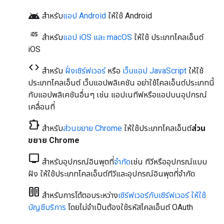
android
สำหรับ
แอป Android
ให้ใช้
Android
สำหรับ
แอป iOS และ macOS
ให้ใช้ ประเภทไคลเอ็นต์
iOS
code
สำหรับ
ฝั่งเซิร์ฟเวอร์
หรือ
เว็บแอป JavaScript
ให้ใช้
ประเภทไคลเอ็นต์
เว็บแอปพลิเคชัน
อย่าใช้ไคลเอ็นต์ประเภทนี้
กับแอปพลิเคชันอื่นๆ เช่น แอปเนทีฟหรือแอปบนอุปกรณ์
เคลื่อนที่
chrome_extension
สำหรับ
ส่วนขยาย Chrome
ให้ใช้ประเภทไคลเอ็นต์
ส่วน
ขยาย Chrome
tv
สำหรับอุปกรณ์อินพุตที่
จำกัด
เช่น ทีวีหรืออุปกรณ์แบบ
ฝัง ให้ใช้ประเภทไคลเอ็นต์
ทีวีและอุปกรณ์อินพุตที่จำกัด
host
สำหรับการโต้ตอบระหว่าง
เซิร์ฟเวอร์กับเซิร์ฟเวอร์ ให้ใช้
บัญชีบริการ
โดยไม่จำเป็นต้องใช้รหัสไคลเอ็นต์ OAuth