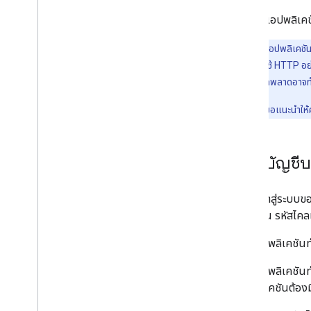
สุดท้าย แอปพลิเคช
คำแนะนำ:
แอปพลิเคชัน
2.0 โดยตรงโดยใช้ HTTP อย่
การเข้ารหัส ข้อผิดพลาดอาจ
ด้วยเหตุนี้ เราจึงขอแนะนำใ
สร้างบัญชีบ
ข้อมูลเข้าสู่ระบบข
ทั้งโดเมน รหัสไคล
หากแอปพลิเคชันทำ
หากแอปพลิเคชันทำ
แอปพลิเคชันต้องมีส