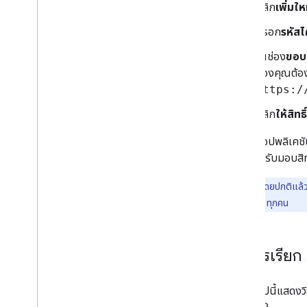
คลิก
เพิ่มให
กรอก
รหัสไ
ในช่อง
ขอบ
ของคุณต้องก
https:/
คลิก
ให้สิทธิ์
ตอนนี้แอปพลิเคชัน
API ที่ได้รับมอบสิ
หมายเหตุ:
โดยปกติแล้ว 
ผู้ใช้บัญชี Google ทุกคน
ทำการเรียก A
ส่วนต่อไปนี้แสดง