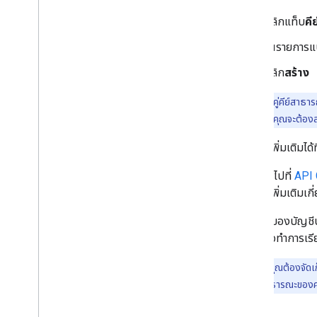
คลิกแท็บ
คีย
ในรายการแ
คลิก
สร้าง
ระบบจะสร้างคู่คีย์สาธา
หากทำคู่คีย์นี้หาย คุณจะต้องสร
ดูข้อมูลเพิ่มเติมได้ท
คุณกลับไปที่
API 
ละเอียดเพิ่มเติมเก
จดอีเมลของบัญชีบร
กล่าวเพื่อทำการเรี
หมายเหตุ:
คุณต้องจัดเ
เก็บเฉพาะ คีย์สาธารณะของคุณเท