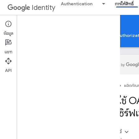
Authentication
การให้สิทธิ์
Identity
Authorization
ข้อมูล
การให้สิทธิ์บัญชี Google
การยืนยันแอปเพื่อใช้ Google Authoriza
แชท
API
การให้สิทธิ์บัญชี Google
หน้าแรก
ผลิตภัณฑ
ภาพรวม
ข้อมูลระบุตัวตนข้ามไคลเอ็นต์
การใช้ O
ขอบเขต OAuth 2
.
0
กับเซิร์ฟเ
นโยบาย OAuth 2
.
0
ข้อควรพิจารณาเกี่ยวกับการให้สิทธิ์ตาม
ประเภทแอป
ในหน้านี้
สําหรับเว็บแอปฝั่งเซิร์ฟเวอร์