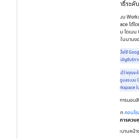
มอบสิทธิ์ระดั
ผู้ดูแลระบบ Work
Workspace ได้โดย
ทั้งหมดใน โดเมน G
ถึงข้อมูลในนามของ
หมายเหตุ:
เมื่อใช้ Goo
จำเป็นต้องให้สิทธิ์บัญชีบริก
หมายเหตุ:
แม้ว่าคุณจะ
นโยบายโดเมนที่ผู้ดูแลระบบ
ของ Google Workspace ในก
หากต้องการมอบสิทธ
จาก
คอนโซล
> การควบค
ในบานหน้าต