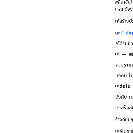
หากแอปพลิเคชันไม
Console หากต้องกา
ก่อนอื่น ให้สร้างบ
เปิด
หน้า
บัญ
หากได้รับข้
add
คลิก
สร
ในส่วน
รายล
ไม่บังคับ: ใ
คลิก
ต่อไป
ไม่บังคับ: ใ
คลิก
เสร็จสิ
จากนั้นสร้างคีย์บั
คลิกอีเมลขอ