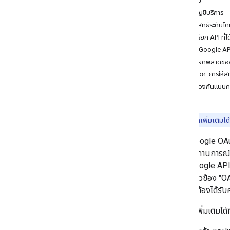
ภาพรวม
สำหรับเว็บแอป Java
Script
สร้างบัญชีบริการ
สำหรับแอป Android
มอบสิทธิ์ระดับโด
สำหรับแอป i
OS และแอปบนเดสก์ท็อป
ทำการเรียก API ที่ได
สำหรับแอปทีวีและอุปกรณ์
เรียกใช้ Google AP
สำหรับบัญชีบริการ
รหัสข้อผิดพลาดข
ภาคผนวก: การให้สิท
ใช้การป้องกันแบบ
<0x0
ดูข้อมูลเพิ่มเติมได้
ระบบ Google OAut
สำหรับสถานการณ์น
เรียก Google APIs
(คำที่เกี่ยวข้อง
ครั้งอาจต้องได้รั
ดูข้อมูลเพิ่มเติมได้ที