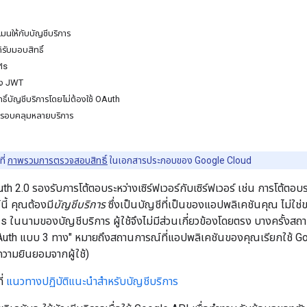
เมนให้กับบัญชีบริการ
้รับมอบสิทธิ์
Is
อง JWT
ธิ์บัญชีบริการโดยไม่ต้องใช้ OAuth
ครอบคลุมหลายบริการ
ที่
ภาพรวมการตรวจสอบสิทธิ์
ในเอกสารประกอบของ Google Cloud
h 2.0 รองรับการโต้ตอบระหว่างเซิร์ฟเวอร์กับเซิร์ฟเวอร์ เช่น การโต้ตอ
ี้ คุณต้องมี
บัญชีบริการ
ซึ่งเป็นบัญชีที่เป็นของแอปพลิเคชันคุณ ไม่ใ
 ในนามของบัญชีบริการ ผู้ใช้จึงไม่มีส่วนเกี่ยวข้องโดยตรง บางครั้งสถา
 "OAuth แบบ 3 ทาง" หมายถึงสถานการณ์ที่แอปพลิเคชันของคุณเรียกใช้
บความยินยอมจากผู้ใช้)
่
แนวทางปฏิบัติแนะนำสำหรับบัญชีบริการ