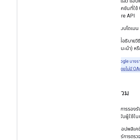
โดยปกติแล้ว แอปพล
แอปพลิเคชันที่ใช
Datastore API
ผู้ดูแลระบบโดเม
เอกสารนี้อธิบายวิ
APIs (แนะนํา) หร
API ของ Google บางรายก
สิทธิ์บัญชีบริการโดยไม่มี O
ภาพรวม
หากต้องการรองรับก
ผู้ใช้สำหรับผู้ใช้
จากนั้นแอปพลิเคชั
เซิร์ฟเวอร์การตรว