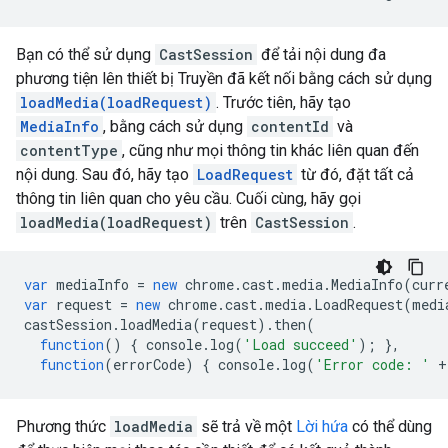
Bạn có thể sử dụng
CastSession
để tải nội dung đa
phương tiện lên thiết bị Truyền đã kết nối bằng cách sử dụng
loadMedia(loadRequest)
. Trước tiên, hãy tạo
MediaInfo
, bằng cách sử dụng
contentId
và
contentType
, cũng như mọi thông tin khác liên quan đến
nội dung. Sau đó, hãy tạo
LoadRequest
từ đó, đặt tất cả
thông tin liên quan cho yêu cầu. Cuối cùng, hãy gọi
loadMedia(loadRequest)
trên
CastSession
.
var
mediaInfo
=
new
chrome
.
cast
.
media
.
MediaInfo
(
curr
var
request
=
new
chrome
.
cast
.
media
.
LoadRequest
(
medi
castSession
.
loadMedia
(
request
).
then
(
function
()
{
console
.
log
(
'Load succeed'
);
},
function
(
errorCode
)
{
console
.
log
(
'Error code: '
+
Phương thức
loadMedia
sẽ trả về một
Lời hứa
có thể dùng