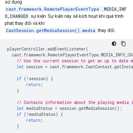
sử dụng
cast.framework.RemotePlayerEventType
.MEDIA_INF
O_CHANGED
sự kiện. Sự kiện này sẽ kích hoạt khi quá trình
phát thay đổi và khi
CastSession.getMediaSession().media
thay đổi.
playerController
.
addEventListener
(
cast
.
framework
.
RemotePlayerEventType
.
MEDIA_INFO_CH
// Use the current session to get an up to date 
let
session
=
cast
.
framework
.
CastContext
.
getInst
if
(
!
session
)
{
return
;
}
// Contains information about the playing media 
let
mediaStatus
=
session
.
getMediaSession
();
if
(
!
mediaStatus
)
{
return
;
}