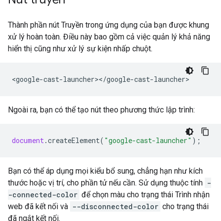
Thành phần nút Truyền trong ứng dụng của bạn được khung
xử lý hoàn toàn. Điều này bao gồm cả việc quản lý khả năng
hiển thị cũng như xử lý sự kiện nhấp chuột.
<
google
-
cast
-
launcher
><
/
google
-
cast
-
launcher
Ngoài ra, bạn có thể tạo nút theo phương thức lập trình:
document
.
createElement
(
"google-cast-launcher"
);
Bạn có thể áp dụng mọi kiểu bổ sung, chẳng hạn như kích
thước hoặc vị trí, cho phần tử nếu cần. Sử dụng thuộc tính
-
-connected-color
để chọn màu cho trạng thái Trình nhận
web đã kết nối và
--disconnected-color
cho trạng thái
đã ngắt kết nối.