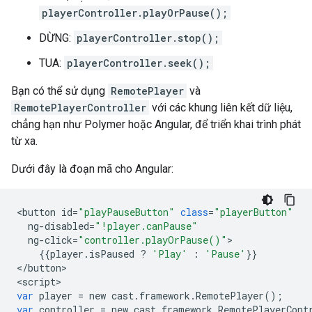
playerController.playOrPause();
DỪNG:
playerController.stop();
TUA:
playerController.seek();
Bạn có thể sử dụng
RemotePlayer
và
RemotePlayerController
với các khung liên kết dữ liệu,
chẳng hạn như Polymer hoặc Angular, để triển khai trình phát
từ xa.
Dưới đây là đoạn mã cho Angular:
<
button
id
=
"playPauseButton"
class
=
"playerButton"
ng
-
disabled
=
"!player.canPause"
ng
-
click
=
"controller.playOrPause()"
{{
player
.
isPaused
?
'Play'
:
'Pause'
}}

<
/
button
>

<
script
var
player
=
new
cast
.
framework
.
RemotePlayer
();
var
controller
=
new
cast
.
framework
.
RemotePlayerCont