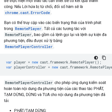
để thực hiện mọi thao tác cần thiết để có kết quả thành
công. Nếu Lời hứa bị từ chối, đối số hàm sẽ là
chrome.cast.ErrorCode
.
Bạn có thể truy cập vào các biến trạng thái của trình phát
trong
RemotePlayer
. Tất cả các tương tác với
RemotePlayer
, bao gồm cả lệnh gọi lại và lệnh sự kiện đa
phương tiện, đều được xử lý bằng
RemotePlayerController
.
var
player
=
new
cast
.
framework
.
RemotePlayer
();
var
playerController
=
new
cast
.
framework
.
RemotePlay
RemotePlayerController
cho phép ứng dụng kiểm soát
hoàn toàn nội dung đa phương tiện của các thao tác PHÁT,
TẠM DỪNG, DỪNG và TUA cho nội dung đa phương tiện đã
tải.
PHÁT/TẠM DỪNG: