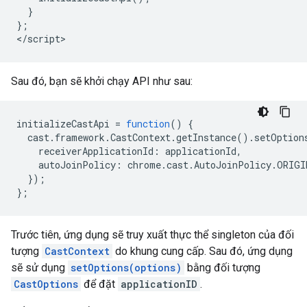
}
};
<
/script
Sau đó, bạn sẽ khởi chạy API như sau:
initializeCastApi
=
function
()
{
cast
.
framework
.
CastContext
.
getInstance
().
setOption
receiverApplicationId
:
applicationId
,
autoJoinPolicy
:
chrome
.
cast
.
AutoJoinPolicy
.
ORIGI
});
};
Trước tiên, ứng dụng sẽ truy xuất thực thể singleton của đối
tượng
CastContext
do khung cung cấp. Sau đó, ứng dụng
sẽ sử dụng
setOptions(options)
bằng đối tượng
CastOptions
để đặt
applicationID
.