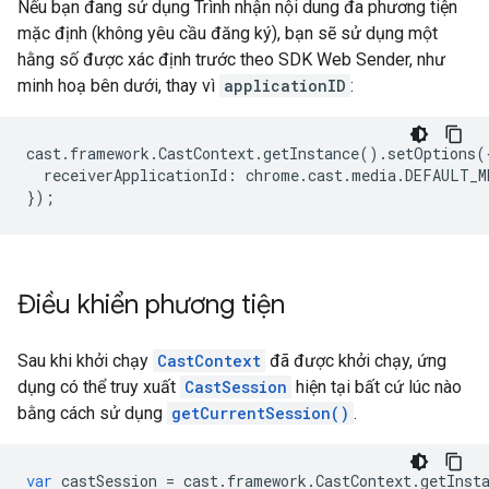
Nếu bạn đang sử dụng Trình nhận nội dung đa phương tiện
mặc định (không yêu cầu đăng ký), bạn sẽ sử dụng một
hằng số được xác định trước theo SDK Web Sender, như
minh hoạ bên dưới, thay vì
applicationID
:
cast
.
framework
.
CastContext
.
getInstance
().
setOptions
(
receiverApplicationId
:
chrome
.
cast
.
media
.
DEFAULT_M
});
Điều khiển phương tiện
Sau khi khởi chạy
CastContext
đã được khởi chạy, ứng
dụng có thể truy xuất
CastSession
hiện tại bất cứ lúc nào
bằng cách sử dụng
getCurrentSession()
.
var
castSession
=
cast
.
framework
.
CastContext
.
getInst