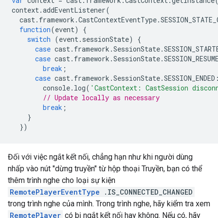
var
context
=
cast
.
framework
.
CastContext
.
getInstance
context
.
addEventListener
(
cast
.
framework
.
CastContextEventType
.
SESSION_STATE_
function
(
event
)
{
switch
(
event
.
sessionState
)
{
case
cast
.
framework
.
SessionState
.
SESSION_START
case
cast
.
framework
.
SessionState
.
SESSION_RESUM
break
;
case
cast
.
framework
.
SessionState
.
SESSION_ENDED
console
.
log
(
'CastContext: CastSession discon
// Update locally as necessary
break
;
}
})
Đối với việc ngắt kết nối, chẳng hạn như khi người dùng
nhấp vào nút "dừng truyền" từ hộp thoại Truyền, bạn có thể
thêm trình nghe cho loại sự kiện
RemotePlayerEventType
.IS_CONNECTED_CHANGED
trong trình nghe của mình. Trong trình nghe, hãy kiểm tra xem
RemotePlayer
có bị ngắt kết nối hay không. Nếu có, hãy