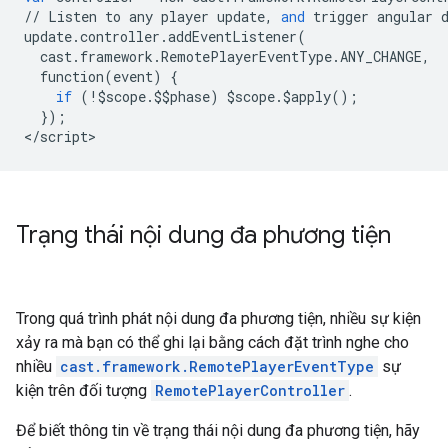
//
Listen
to
any
player
update
,
and
trigger
angular
update
.
controller
.
addEventListener
(
cast
.
framework
.
RemotePlayerEventType
.
ANY_CHANGE
,
function
(
event
)
{
if
(
!$
scope
.$$
phase
)
$
scope
.$
apply
();
});
<
/
script
>
Trạng thái nội dung đa phương tiện
Trong quá trình phát nội dung đa phương tiện, nhiều sự kiện
xảy ra mà bạn có thể ghi lại bằng cách đặt trình nghe cho
nhiều
cast.framework.RemotePlayerEventType
sự
kiện trên đối tượng
RemotePlayerController
.
Để biết thông tin về trạng thái nội dung đa phương tiện, hãy