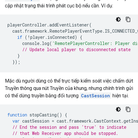
cập nhật trạng thái trình phát cục bộ nếu cần. Ví dụ:
playerController
.
addEventListener
(
cast
.
framework
.
RemotePlayerEventType
.
IS_CONNECTED_
if
(
!
player
.
isConnected
)
{
console
.
log
(
'RemotePlayerController: Player di
// Update local player to disconnected state
}
});
Mặc dù người dùng có thể trực tiếp kiểm soát việc chấm dứt
Truyền thông qua nút Truyền của khung, nhưng chính trình gửi
có thể dừng truyền bằng đối tượng
CastSession
hiện tại.
function
stopCasting
()
{
var
castSession
=
cast
.
framework
.
CastContext
.
getIn
// End the session and pass 'true' to indicate
// that Web Receiver app should be stopped.