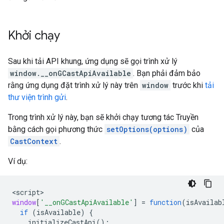
Khởi chạy
Sau khi tải API khung, ứng dụng sẽ gọi trình xử lý
window.__onGCastApiAvailable
. Bạn phải đảm bảo
rằng ứng dụng đặt trình xử lý này trên
window
trước khi
tải
thư viện trình gửi
.
Trong trình xử lý này, bạn sẽ khởi chạy tương tác Truyền
bằng cách gọi phương thức
setOptions(options)
của
CastContext
.
Ví dụ:
<
script
window
[
'__onGCastApiAvailable'
]
=
function
(
isAvailab
if
(
isAvailable
)
{
initializeCastApi
();