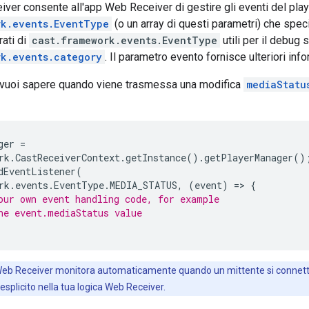
er consente all'app Web Receiver di gestire gli eventi del player
rk.events.EventType
(o un array di questi parametri) che specif
rati di
cast.framework.events.EventType
utili per il debug 
rk.events.category
. Il parametro evento fornisce ulteriori inf
vuoi sapere quando viene trasmessa una modifica
mediaStatu
ger
=
rk
.
CastReceiverContext
.
getInstance
().
getPlayerManager
()
dEventListener
(
rk
.
events
.
EventType
.
MEDIA_STATUS
,
(
event
)
=
>
{
our own event handling code, for example
he event.mediaStatus value
eb Receiver monitora automaticamente quando un mittente si connette o 
esplicito nella tua logica Web Receiver.