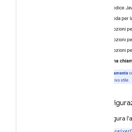
Codice Jav
Contenuti multimediali
Contenuti multimediali supportati
Coda per l
Messaggi di riproduzione multimediale
Opzioni pe
Protocolli di streaming
Opzioni pe
Guida alla progettazione
Opzioni pe
Linee guida per l'esperienza utente
Elenco di controllo per la progettazione
Una chiam
Scenari di test
Nota:
è
vivamente
co
Test delle app di trasmissione
insieme al relativo stile.
Dispositivi
Dispositivi audio
Configuraz
Configura l'
CastReceiver