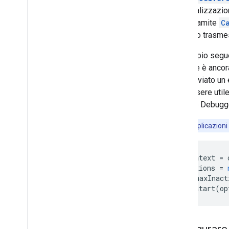
e l'inizializzaz
l'SDK tramite
C
vengono trasmes
L'esempio segue
mittente è ancor
viene inviato un
Può essere utile
Remote Debugger
Nota:
le applicazion
const
context
=
const
options
=
options
.
maxInact
context
.
start
(
op