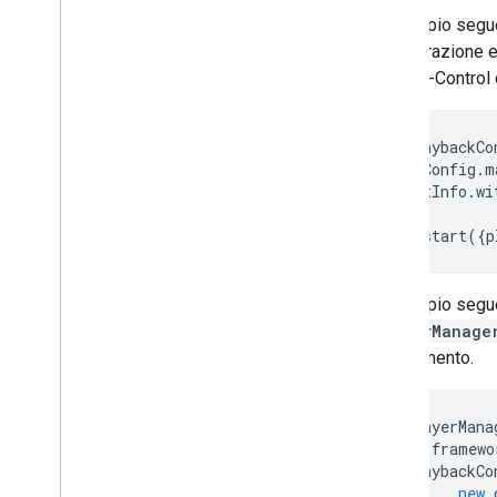
L'esempio segu
configurazione e
Access-Control d
const
playbackCo
playbackConfig
.
m
requestInfo
.
wi
};
context
.
start
({
p
L'esempio segue
PlayerManage
un segmento.
const
playerMana
cast
.
framewo
const
playbackCo
new