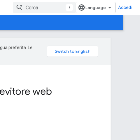
/
Accedi
ngua preferita. Le
icevitore web