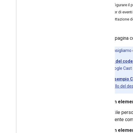
Configurare il p
Risoluzione dei problemi relativi al
rilevamento
Listener di eventi
Esegui la migrazione dell'app Mittente
Intercettazione 
v2 al CAF
App ricevitore
Questa pagina co
Sviluppa app ricevitore web
Panoramica
Nota:
ti consigliamo
Ricevitore multimediale con stile
Tutorial del code
Ricevitore web personalizzato
l'SDK Google Cast 
Funzionalità principali
HLS su Shaka Player Migration
App di esempio C
Personalizza UI
di controllo del de
Aggiungi funzionalità avanzate
Debug
Un eleme
Codici di errore
Stile pers
Sviluppare l'app ricevitore Android TV
utente co
Esegui la migrazione del ricevitore v2 a
CAF
Un elemen