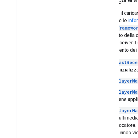
Configurare 
Durante il caric
esempio le
info
cast.framewo
momento della cr
Web Receiver. L
caricamento dei 
CastRece
l'inizializ
PlayerMa
PlayerMa
viene appli
PlayerMa
multimedia
giocatore.
Quando vie