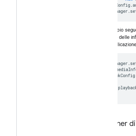
playbackConfig
.
a
playerManager
.
se
L'esempio segu
gestore delle in
dall'applicazion
playerManager
.
se
const
mediaInf
playbackConfig
return
playbac
});
Listener di