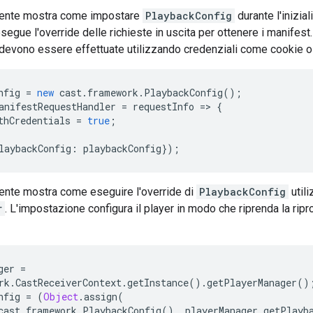
ente mostra come impostare
PlaybackConfig
durante l'inizia
segue l'override delle richieste in uscita per ottenere i manifest
evono essere effettuate utilizzando credenziali come cookie o i
nfig
=
new
cast
.
framework
.
PlaybackConfig
();
anifestRequestHandler
=
requestInfo
=
>
{
thCredentials
=
true
;
laybackConfig
:
playbackConfig
});
nte mostra come eseguire l'override di
PlaybackConfig
utili
r
. L'impostazione configura il player in modo che riprenda la rip
ger
=
rk
.
CastReceiverContext
.
getInstance
().
getPlayerManager
()
nfig
=
(
Object
.
assign
(
cast
.
framework
.
PlaybackConfig
(),
playerManager
.
getPlayb