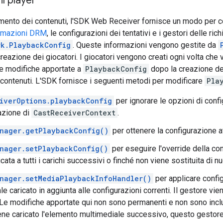
il player
amento dei contenuti, l'SDK Web Receiver fornisce un modo per con
rmazioni DRM
, le configurazioni dei tentativi e i gestori delle ric
rk.PlaybackConfig
. Queste informazioni vengono gestite da
eazione dei giocatori. I giocatori vengono creati ogni volta che
e modifiche apportate a
PlaybackConfig
dopo la creazione de
contenuti. L'SDK fornisce i seguenti metodi per modificare
Pla
iverOptions.playbackConfig
per ignorare le opzioni di conf
zazione di
CastReceiverContext
.
nager.getPlaybackConfig()
per ottenere la configurazione at
nager.setPlaybackConfig()
per eseguire l'override della co
cata a tutti i carichi successivi o finché non viene sostituita di n
nager.setMediaPlaybackInfoHandler()
per applicare config
le caricato in aggiunta alle configurazioni correnti. Il gestore v
 Le modifiche apportate qui non sono permanenti e non sono incl
ne caricato l'elemento multimediale successivo, questo gestore