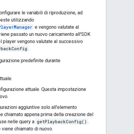
figurare le variabili di riproduzione, ad
hieste utilizzando
PlayerManager
e vengono valutate al
 viene passato un nuovo caricamento all'SDK
l player vengono valutate al successivo
ybackConfig
.
igurazione predefinite durante
tuale.
nfigurazione attuale. Questa impostazione
uovo.
urazioni aggiuntive solo all'elemento
iene chiamato appena prima della creazione del
use nelle query a
getPlaybackConfig()
.
 viene chiamato di nuovo.