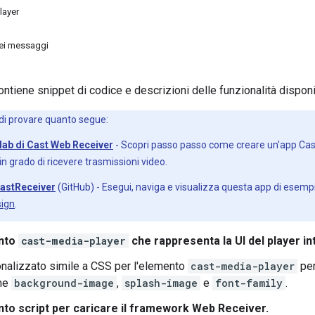
layer
dei messaggi
ntiene snippet di codice e descrizioni delle funzionalità dispon
 di provare quanto segue:
lab di Cast Web Receiver
- Scopri passo passo come creare un'app Cas
in grado di ricevere trasmissioni video.
astReceiver
(GitHub) - Esegui, naviga e visualizza questa app di esemp
sign
.
nto
cast-media-player
che rappresenta la UI del player i
onalizzato simile a CSS per l'elemento
cast-media-player
per
me
background-image
,
splash-image
e
font-family
.
to script per caricare il framework Web Receiver.