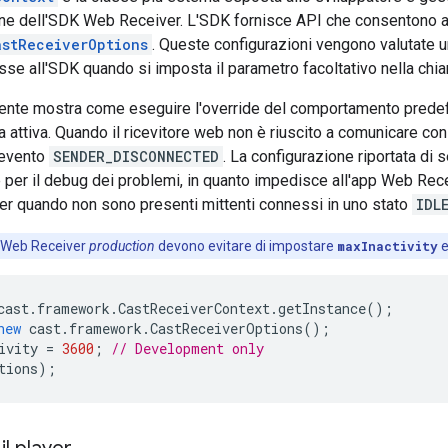
ione dell'SDK Web Receiver. L'SDK fornisce API che consentono agl
astReceiverOptions
. Queste configurazioni vengono valutate u
se all'SDK quando si imposta il parametro facoltativo nella chi
nte mostra come eseguire l'override del comportamento predefin
a attiva. Quando il ricevitore web non è riuscito a comunicare co
 evento
SENDER_DISCONNECTED
. La configurazione riportata di 
 per il debug dei problemi, in quanto impedisce all'app Web Rec
 quando non sono presenti mittenti connessi in uno stato
IDL
i Web Receiver
production
devono evitare di impostare
maxInactivity
e
cast
.
framework
.
CastReceiverContext
.
getInstance
();
new
cast
.
framework
.
CastReceiverOptions
();
ivity
=
3600
;
// Development only
tions
);