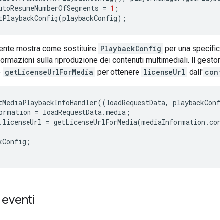
utoResumeNumberOfSegments
=
1
;
tPlaybackConfig
(
playbackConfig
);
ente mostra come sostituire
PlaybackConfig
per una specifica
formazioni sulla riproduzione dei contenuti multimediali. Il ge
e
getLicenseUrlForMedia
per ottenere
licenseUrl
dall'
con
tMediaPlaybackInfoHandler
((
loadRequestData
,
playbackConf
ormation
=
loadRequestData
.
media
;
.
licenseUrl
=
getLicenseUrlForMedia
(
mediaInformation
.
co
kConfig
;
 eventi