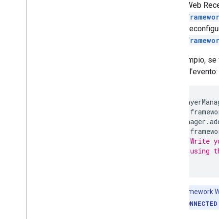
L'SDK Web Receiv
cast.framewo
Array preconfigu
cast.framewo
Ad esempio, se 
gestire l'evento:
const
playerMana
cast
.
framewo
playerManager
.
ad
cast
.
framewo
// Write y
// using t
});
Nota:
il framework W
SENDER_DISCONNECTED