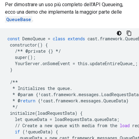
Per dimostrare un uso più completo dell'API Queueing,
ecco una demo che implementa la maggior parte delle
QueueBase
.
const
DemoQueue
=
class
extends
cast
.
framework
.
Queue
constructor
()
{
/**
@
private
{}
*/
super
();
YourServer
.
onSomeEvent
=
this
.
updateEntireQueue_
;
}
/**
*
Initializes
the
queue
.
*
@
param
{
!
cast
.
framework
.
messages
.
LoadRequestData
*
@
return
{
!
cast
.
framework
.
messages
.
QueueData
}
*/
initialize
(
loadRequestData
)
{
let
queueData
=
loadRequestData
.
queueData
;
//
Create
a
new
queue
with
media
from
the
load
re
if
(
!
queueData
)
{
queueData
=
new
cast
.
framework
.
messages
.
QueueDa