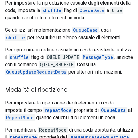
Per impostare la riproduzione casuale degli elementi della
coda, imposta la
shuffle
flag di
QueueData
a
true
quando carichi i tuoi elementi in coda.
Se utilizzi un'implementazione
QueueBase
, usa il
shuffle
per restituire un elenco casuale di elementi.
Per riprodurre in ordine casuale una coda esistente, utilizza
il
shuffle
flag di
QUEUE_UPDATE
MessageType
, anziché
con il comando
QUEUE_SHUFFLE
. Consulta
QueueUpdateRequestData
per ulteriori informazioni.
Modalità di ripetizione
Per impostare la ripetizione degli elementi in coda,
imposta il campo
repeatMode
proprietà di
QueueData
al
RepeatMode
quando carichi i tuoi elementi in coda.
Per modificare
RepeatMode
di una coda esistente, utilizza
il
repeatMode
proprietà del
QueueUpdateRequestData
,