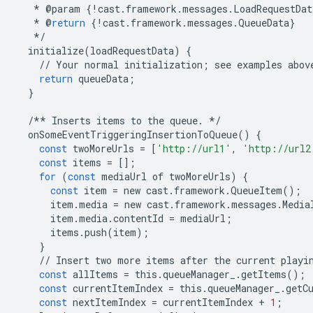
*
@
param
{
!
cast
.
framework
.
messages
.
LoadRequestDat
*
@
return
{
!
cast
.
framework
.
messages
.
QueueData
}
*/
initialize
(
loadRequestData
)
{
//
Your
normal
initialization
;
see
examples
abov
return
queueData
;
}
/**
Inserts
items
to
the
queue
.
*/
onSomeEventTriggeringInsertionToQueue
()
{
const
twoMoreUrls
=
[
'http://url1'
,
'http://url2
const
items
=
[];
for
(
const
mediaUrl
of
twoMoreUrls
)
{
const
item
=
new
cast
.
framework
.
QueueItem
();
item
.
media
=
new
cast
.
framework
.
messages
.
Media
item
.
media
.
contentId
=
mediaUrl
;
items
.
push
(
item
);
}
//
Insert
two
more
items
after
the
current
playi
const
allItems
=
this
.
queueManager_
.
getItems
();
const
currentItemIndex
=
this
.
queueManager_
.
getC
const
nextItemIndex
=
currentItemIndex
+
1
;