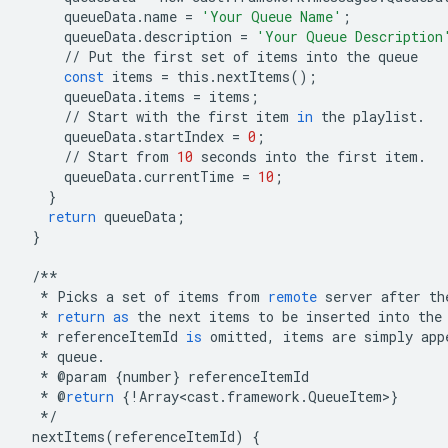
queueData
.
name
=
'Your Queue Name'
;
queueData
.
description
=
'Your Queue Description
//
Put
the
first
set
of
items
into
the
queue
const
items
=
this
.
nextItems
();
queueData
.
items
=
items
;
//
Start
with
the
first
item
in
the
playlist
.
queueData
.
startIndex
=
0
;
//
Start
from
10
seconds
into
the
first
item
.
queueData
.
currentTime
=
10
;
}
return
queueData
;
}
/**
*
Picks
a
set
of
items
from
remote
server
after
th
*
return
as
the
next
items
to
be
inserted
into
the
*
referenceItemId
is
omitted
,
items
are
simply
app
*
queue
.
*
@
param
{
number
}
referenceItemId
*
@
return
{
!
Array<cast
.
framework
.
QueueItem
>
}
*/
nextItems
(
referenceItemId
)
{