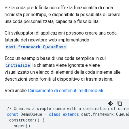
Se la coda predefinita non offre la funzionalità di coda
richiesta per nell'app, è disponibile la possibilità di creare
una coda personalizzata, capacità e flessibilità.
Gli sviluppatori di applicazioni possono creare una coda
laterale del ricevitore web implementando
cast.framework.QueueBase
Ecco un esempio base di una coda semplice in cui
initialize
la chiamata viene ignorata e viene
visualizzato un elenco di elementi della coda insieme alle
descrizioni sono forniti al dispositivo di trasmissione.
Vedi anche
Caricamento di contenuti multimediali
.
//
Creates
a
simple
queue
with
a
combination
of
cont
const
DemoQueue
=
class
extends
cast
.
framework
.
Queue
constructor
()
{
super
();