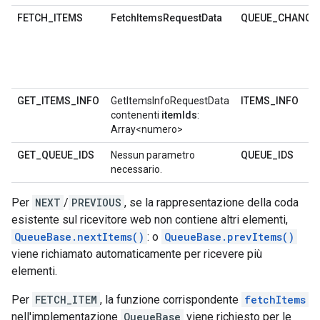
FETCH_ITEMS
FetchItemsRequestData
QUEUE_CHANGE
GET_ITEMS_INFO
GetItemsInfoRequestData
ITEMS_INFO
contenenti
itemIds
:
Array<numero>
GET_QUEUE_IDS
Nessun parametro
QUEUE_IDS
necessario.
Per
NEXT
/
PREVIOUS
, se la rappresentazione della coda
esistente sul ricevitore web non contiene altri elementi,
QueueBase.nextItems()
: o
QueueBase.prevItems()
viene richiamato automaticamente per ricevere più
elementi.
Per
FETCH_ITEM
, la funzione corrispondente
fetchItems
nell'implementazione
QueueBase
viene richiesto per le