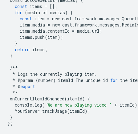
constructQueueList_
(
medias
)
{
const
items
=
[];
for
(
media
of
medias
)
{
const
item
=
new
cast
.
framework
.
messages
.
QueueI
item
.
media
=
new
cast
.
framework
.
messages
.
MediaI
item
.
media
.
contentId
=
media
.
url
;
items
.
push
(
item
);
}
return
items
;
}
/**
*
Logs
the
currently
playing
item
.
*
@
param
{
number
}
itemId
The
unique
id
for
the
ite
*
@
export
*/
onCurrentItemIdChanged
(
itemId
)
{
console
.
log
(
'We are now playing video '
+
itemId
)
YourServer
.
trackUsage
(
itemId
);
}
};