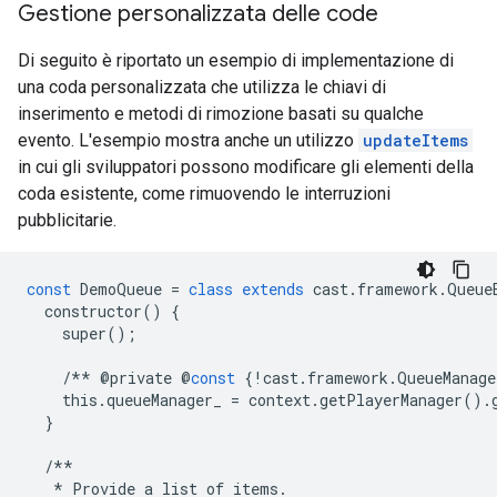
Gestione personalizzata delle code
Di seguito è riportato un esempio di implementazione di
una coda personalizzata che utilizza le chiavi di
inserimento e metodi di rimozione basati su qualche
evento. L'esempio mostra anche un utilizzo
updateItems
in cui gli sviluppatori possono modificare gli elementi della
coda esistente, come rimuovendo le interruzioni
pubblicitarie.
const
DemoQueue
=
class
extends
cast
.
framework
.
Queue
constructor
()
{
super
();
/**
@
private
@
const
{
!
cast
.
framework
.
QueueManage
this
.
queueManager_
=
context
.
getPlayerManager
()
.
}
/**
*
Provide
a
list
of
items
.