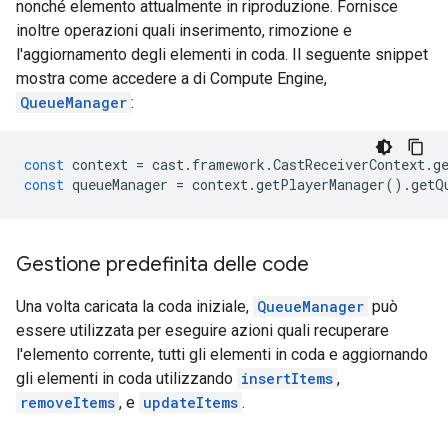
nonché elemento attualmente in riproduzione. Fornisce
inoltre operazioni quali inserimento, rimozione e
l'aggiornamento degli elementi in coda. Il seguente snippet
mostra come accedere a di Compute Engine,
QueueManager
:
const
context
=
cast
.
framework
.
CastReceiverContext
.
g
const
queueManager
=
context
.
getPlayerManager
()
.
getQ
Gestione predefinita delle code
Una volta caricata la coda iniziale,
QueueManager
può
essere utilizzata per eseguire azioni quali recuperare
l'elemento corrente, tutti gli elementi in coda e aggiornando
gli elementi in coda utilizzando
insertItems
,
removeItems
, e
updateItems
.