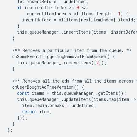
let
insertBefore
=
undefined
;
if
(
currentItemIndex
>
=
0
currentItemIndex
 < 
allItems
.
length
-
1
)
{
insertBefore
=
allItems
[
nextItemIndex
]
.
itemId
;
}
this
.
queueManager_
.
insertItems
(
items
,
insertBefo
}
/**
Removes
a
particular
item
from
the
queue
.
*/
onSomeEventTriggeringRemovalFromQueue
()
{
this
.
queueManager_
.
removeItems
([
2
]);
}
/**
Removes
all
the
ads
from
all
the
items
across
onUserBoughtAdFreeVersion
()
{
const
items
=
this
.
queueManager_
.
getItems
();
this
.
queueManager_
.
updateItems
(
items
.
map
(
item
=
>
item
.
media
.
breaks
=
undefined
;
return
item
;
}));
}
};