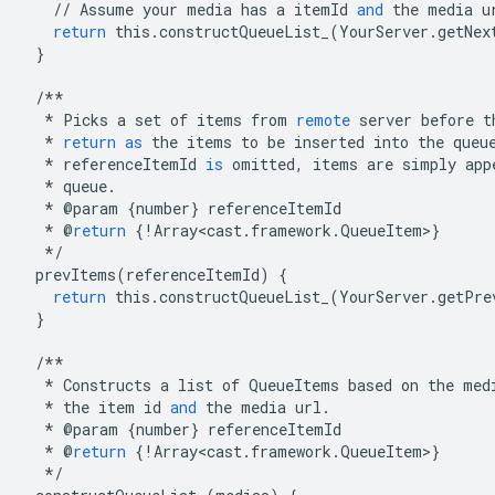
//
Assume
your
media
has
a
itemId
and
the
media
u
return
this
.
constructQueueList_
(
YourServer
.
getNex
}
/**
*
Picks
a
set
of
items
from
remote
server
before
t
*
return
as
the
items
to
be
inserted
into
the
queu
*
referenceItemId
is
omitted
,
items
are
simply
app
*
queue
.
*
@
param
{
number
}
referenceItemId
*
@
return
{
!
Array<cast
.
framework
.
QueueItem
>
}
*/
prevItems
(
referenceItemId
)
{
return
this
.
constructQueueList_
(
YourServer
.
getPre
}
/**
*
Constructs
a
list
of
QueueItems
based
on
the
med
*
the
item
id
and
the
media
url
.
*
@
param
{
number
}
referenceItemId
*
@
return
{
!
Array<cast
.
framework
.
QueueItem
>
}
*/