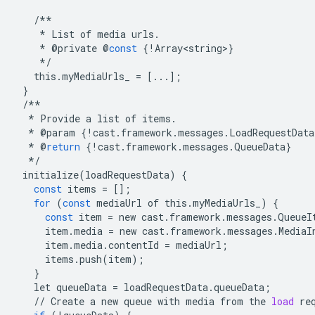
/**
*
List
of
media
urls
.
*
@
private
@
const
{
!
Array<string>
}
*/
this
.
myMediaUrls_
=
[
...
];
}
/**
*
Provide
a
list
of
items
.
*
@
param
{
!
cast
.
framework
.
messages
.
LoadRequestData
*
@
return
{
!
cast
.
framework
.
messages
.
QueueData
}
*/
initialize
(
loadRequestData
)
{
const
items
=
[];
for
(
const
mediaUrl
of
this
.
myMediaUrls_
)
{
const
item
=
new
cast
.
framework
.
messages
.
QueueI
item
.
media
=
new
cast
.
framework
.
messages
.
MediaI
item
.
media
.
contentId
=
mediaUrl
;
items
.
push
(
item
);
}
let
queueData
=
loadRequestData
.
queueData
;
//
Create
a
new
queue
with
media
from
the
load
re