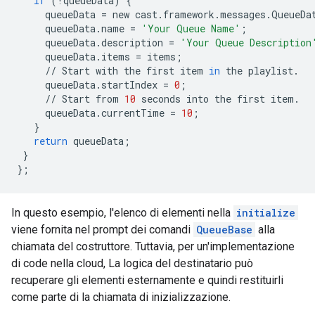
if
(
!
queueData
)
{
queueData
=
new
cast
.
framework
.
messages
.
QueueDa
queueData
.
name
=
'Your Queue Name'
;
queueData
.
description
=
'Your Queue Description
queueData
.
items
=
items
;
//
Start
with
the
first
item
in
the
playlist
.
queueData
.
startIndex
=
0
;
//
Start
from
10
seconds
into
the
first
item
.
queueData
.
currentTime
=
10
;
}
return
queueData
;
}
};
In questo esempio, l'elenco di elementi nella
initialize
viene fornita nel prompt dei comandi
QueueBase
alla
chiamata del costruttore. Tuttavia, per un'implementazione
di code nella cloud, La logica del destinatario può
recuperare gli elementi esternamente e quindi restituirli
come parte di la chiamata di inizializzazione.