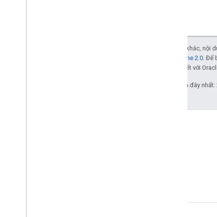
Trừ phi có lưu ý khác, nội
Giấy phép Apache 2.0
. Để 
các đơn vị liên kết với Oracl
Cập nhật lần gần đây nhất:
Stack Overflow
Đặt câu hỏi trong thẻ google-
cast.