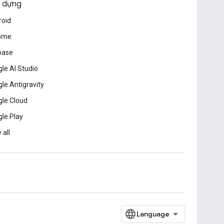
 dựng
roid
ome
base
le AI Studio
le Antigravity
le Cloud
le Play
 all