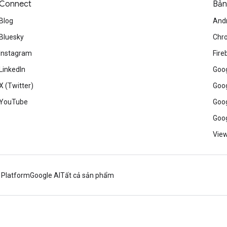
Connect
Bản
Blog
And
Bluesky
Chr
Instagram
Fire
LinkedIn
Goog
X (Twitter)
Goog
YouTube
Goog
Goog
View
 Platform
Google AI
Tất cả sản phẩm