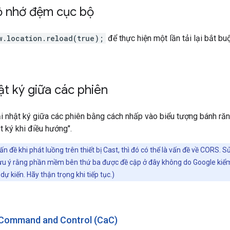
ộ nhớ đệm cục bộ
w.location.reload(true);
để thực hiện một lần tải lại bắt 
ật ký giữa các phiên
ại nhật ký giữa các phiên bằng cách nhấp vào biểu tượng bánh răn
t ký khi điều hướng".
n đề khi phát luồng trên thiết bị Cast, thì đó có thể là vấn đề về CORS
 lưu ý rằng phần mềm bên thứ ba được đề cập ở đây không do Google k
ự kiến. Hãy thận trọng khi tiếp tục.)
Command and Control (CaC)