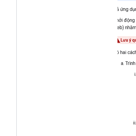
(Ca
C)
Cả ứng dụn
Trình gỡ lỗi từ xa Chrome
Mã lỗi
Khởi động
Phát triển ứng dụng Bộ thu Android TV
web) nhằm 
Di chuyển Bộ thu v2 sang CAF
Lưu ý q
Nội dung nghe nhìn
Có hai cách
Phương tiện được hỗ trợ
Thông báo phát lại phương tiện
Trìn
Giao thức truyền trực tuyến
Hướng dẫn thiết kế
Nguyên tắc về trải nghiệm người dùng
Danh sách kiểm tra thiết kế
Trường hợp kiểm thử
Kiểm thử ứng dụng truyền
Thiết bị