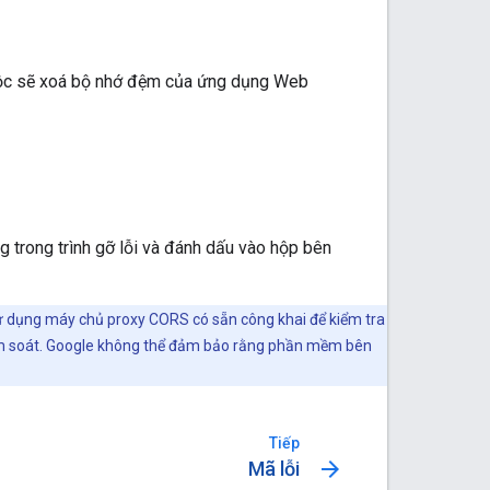
buộc sẽ xoá bộ nhớ đệm của ứng dụng Web
g trong trình gỡ lỗi và đánh dấu vào hộp bên
. Sử dụng máy chủ proxy CORS có sẵn công khai để kiểm tra
iểm soát. Google không thể đảm bảo rằng phần mềm bên
Tiếp
arrow_forward
Mã lỗi