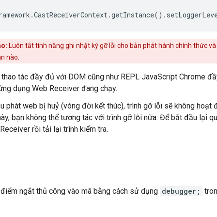
ramework.CastReceiverContext.getInstance().setLoggerLev
áo:
Luôn tắt tính năng ghi nhật ký gỡ lỗi cho bản phát hành chính thức và
n nào.
 thao tác đầy đủ với DOM cũng như REPL JavaScript Chrome đầ
 ứng dụng Web Receiver đang chạy.
thu phát web bị huỷ (vòng đời kết thúc), trình gỡ lỗi sẽ không ho
ày, bạn không thể tương tác với trình gỡ lỗi nữa. Để bắt đầu lại qu
ceiver rồi tải lại trình kiểm tra.
 điểm ngắt thủ công vào mã bằng cách sử dụng
debugger;
tron