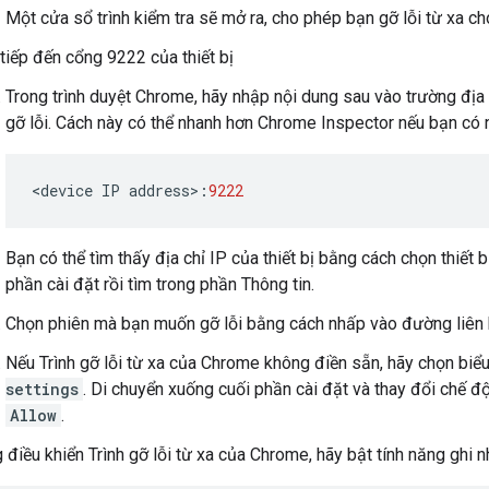
Một cửa sổ trình kiểm tra sẽ mở ra, cho phép bạn gỡ lỗi từ xa 
tiếp đến cổng 9222 của thiết bị
Trong trình duyệt Chrome, hãy nhập nội dung sau vào trường địa c
gỡ lỗi. Cách này có thể nhanh hơn Chrome Inspector nếu bạn có n
<
device
IP
address
>
:
9222
Bạn có thể tìm thấy địa chỉ IP của thiết bị bằng cách chọn thiế
phần cài đặt rồi tìm trong phần Thông tin.
Chọn phiên mà bạn muốn gỡ lỗi bằng cách nhấp vào đường liên
Nếu Trình gỡ lỗi từ xa của Chrome không điền sẵn, hãy chọn biểu 
settings
. Di chuyển xuống cuối phần cài đặt và thay đổi chế đ
Allow
.
 điều khiển Trình gỡ lỗi từ xa của Chrome, hãy bật tính năng ghi 