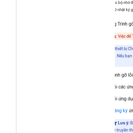
Phát triển ứng dụng Android Sender
Lưu vào bộ nhớ 
Phát triển ứng dụng người gửi i
OS
Lưu giữ nhật ký 
Phát triển ứng dụng Người gửi web
Khắc phục vấn đề liên quan đến hệ
Sử dụng Trình gỡ
thống Khám phá
Di chuyển ứng dụng Người gửi v2 sang
Thận trọng:
Việc để 
CAF
Lưu ý:
Các thiết bị C
Ứng dụng bộ thu
xa của Chrome. Nếu bạn 
Phát triển ứng dụng Bộ thu web
Truyền
.
Tổng quan
Bộ thu đa phương tiện đã tạo kiểu
Chạy Trình gỡ lỗ
Bộ thu web tùy chỉnh
Để gỡ lỗi các ứn
Tính năng chính
HLS khi di chuyển Shaka Player
Để gỡ lỗi ứng dụ
Tuỳ chỉnh giao diện người dùng
Thêm các tính năng nâng cao
Đăng ký
ứn
Gỡ lỗi
Lưu ý:
B
Trình ghi nhật ký gỡ lỗi truyền
rồi truyền t
Công cụ Command and Control