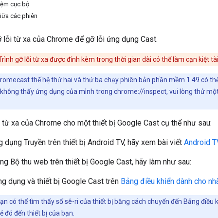
đệm cục bộ
giữa các phiên
 lỗi từ xa của Chrome để gỡ lỗi ứng dụng Cast.
Trình gỡ lỗi từ xa được đính kèm trong thời gian dài có thể làm cạn kiệt tà
hromecast thế hệ thứ hai và thứ ba chạy phiên bản phần mềm 1.49 có thể 
không thấy ứng dụng của mình trong chrome://inspect, vui lòng thử một
i từ xa của Chrome cho một thiết bị Google Cast cụ thể như sau:
g dụng Truyền trên thiết bị Android TV, hãy xem bài viết
Android TV
ng Bộ thu web trên thiết bị Google Cast, hãy làm như sau:
g dụng và thiết bị Google Cast trên
Bảng điều khiển dành cho nh
ạn có thể tìm thấy số sê-ri của thiết bị bằng cách chuyển đến Bảng điều
hẻ đó đến thiết bị của bạn.