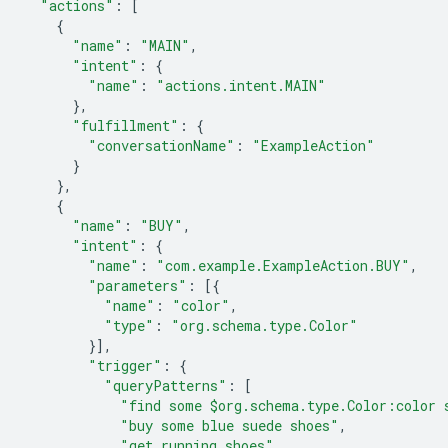
"actions"
:
[
{
"name"
:
"MAIN"
,
"intent"
:
{
"name"
:
"actions.intent.MAIN"
},
"fulfillment"
:
{
"conversationName"
:
"ExampleAction"
}
},
{
"name"
:
"BUY"
,
"intent"
:
{
"name"
:
"com.example.ExampleAction.BUY"
,
"parameters"
:
[{
"name"
:
"color"
,
"type"
:
"org.schema.type.Color"
}],
"trigger"
:
{
"queryPatterns"
:
[
"find some $org.schema.type.Color:color 
"buy some blue suede shoes"
,
"get running shoes"