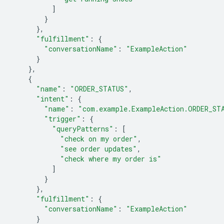
]
}
},
"fulfillment"
:
{
"conversationName"
:
"ExampleAction"
}
},
{
"name"
:
"ORDER_STATUS"
,
"intent"
:
{
"name"
:
"com.example.ExampleAction.ORDER_ST
"trigger"
:
{
"queryPatterns"
:
[
"check on my order"
,
"see order updates"
,
"check where my order is"
]
}
},
"fulfillment"
:
{
"conversationName"
:
"ExampleAction"
}