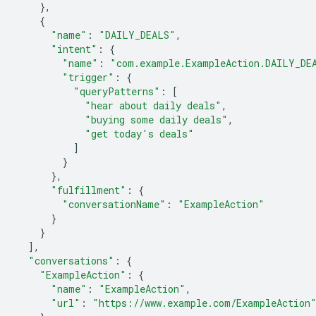
},
{
"name"
:
"DAILY_DEALS"
,
"intent"
:
{
"name"
:
"com.example.ExampleAction.DAILY_DE
"trigger"
:
{
"queryPatterns"
:
[
"hear about daily deals"
,
"buying some daily deals"
,
"get today's deals"
]
}
},
"fulfillment"
:
{
"conversationName"
:
"ExampleAction"
}
}
],
"conversations"
:
{
"ExampleAction"
:
{
"name"
:
"ExampleAction"
,
"url"
:
"https://www.example.com/ExampleAction