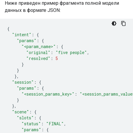
Ниже приведен пример фрагмента полной модели
данных в формате JSON:
{
"intent"
:
{
"params"
:
{
"<param_name>"
:
{
"original"
:
"five people"
,
"resolved"
:
5
}
}
},
"session"
:
{
"params"
:
{
"<session_params_key>"
:
"<session_params_value
}
},
"scene"
:
{
"slots"
:
{
"status"
:
"FINAL"
,
"params"
:
{