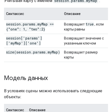
Учитывая карту с именем
session.params.myMap
:
Синтаксис
Описание
session.params.myMap ==
true
Возвращает
, если
{"one": 1, "two":2}
карты равны
session['params']
Возвращает значение с
['myMap']['one']
указанным ключом
size(session.params.myMap)
Возвращает размер
карты
Модель данных
В условиях сцены можно использовать следующие
объекты:
Синтаксис
Описание