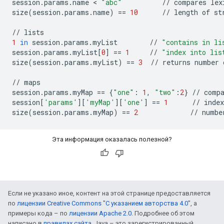
session
.
params
.
name
 < 
"abc"
//
compares
lex
size
(
session
.
params
.
name
)
==
10
//
length
of
st
//
lists
1
in
session
.
params
.
myList
//
"contains in li
session
.
params
.
myList
[
0
]
==
1
//
"index into lis
size
(
session
.
params
.
myList
)
==
3
//
returns
number
//
maps
session
.
params
.
myMap
==
{
"one"
:
1
,
"two"
:
2
}
//
comp
session
[
'params'
][
'myMap'
][
'one'
]
==
1
//
index
size
(
session
.
params
.
myMap
)
==
2
//
numbe
Эта информация оказалась полезной?
Если не указано иное, контент на этой странице предоставляется
по
лицензии Creative Commons "С указанием авторства 4.0"
, а
примеры кода – по
лицензии Apache 2.0
. Подробнее об этом
написано в
правилах сайта
. Java – это зарегистрированный