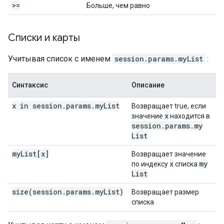
>=
Больше, чем равно
Списки и карты
Учитывая список с именем
session.params.myList
:
Синтаксис
Описание
x in session.params.myList
Возвращает true, если
x
значение
находится в
session
.
params
.
my
List
myList[x]
Возвращает значение
x
my
по индексу
списка
List
size(session.params.myList)
Возвращает размер
списка