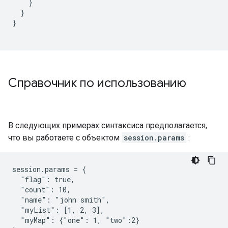
}
}
}
Справочник по использованию
В следующих примерах синтаксиса предполагается,
что вы работаете с объектом
session.params
:
session.params = {

  "flag": true,

  "count": 10,

  "name": "john smith",

  "myList": [1, 2, 3],

  "myMap": {"one": 1, "two":2}
