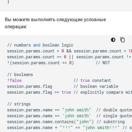
Вы можете выполнять следующие условные
операции:
//
numbers
and
boolean
logic
session
.
params
.
count
 > 
0
 && 
session
.
params
.
count
 < 
1
session
.
params
.
count
==
0
||
session
.
params
.
count
!=
!
(
session
.
params
.
count
<
=
0
)
//
NOT
//
booleans
!
false
//
true
constant
session
.
params
.
flag
//
boolean
variable
session
.
params
.
flag
==
true
//
explicitly
compare
wi
//
strings
session
.
params
.
name
==
"john smith"
//
double
quote
session
.
params
.
name
==
'john smith'
//
single
quote
session
.
params
.
name
.
contains
(
"john"
)
//
substring
session
.
params
.
name
+
"!!!"
==
"john smith!!!"
//
s