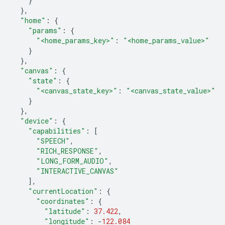
}
},
"home"
:
{
"params"
:
{
"<home_params_key>"
:
"<home_params_value>"
}
},
"canvas"
:
{
"state"
:
{
"<canvas_state_key>"
:
"<canvas_state_value>"
}
},
"device"
:
{
"capabilities"
:
[
"SPEECH"
,
"RICH_RESPONSE"
,
"LONG_FORM_AUDIO"
,
"INTERACTIVE_CANVAS"
],
"currentLocation"
:
{
"coordinates"
:
{
"latitude"
:
37.422
,
"longitude"
:
-
122.084