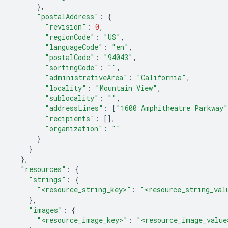
},
"postalAddress"
:
{
"revision"
:
0
,
"regionCode"
:
"US"
,
"languageCode"
:
"en"
,
"postalCode"
:
"94043"
,
"sortingCode"
:
""
,
"administrativeArea"
:
"California"
,
"locality"
:
"Mountain View"
,
"sublocality"
:
""
,
"addressLines"
:
[
"1600 Amphitheatre Parkway"
"recipients"
:
[],
"organization"
:
""
}
}
},
"resources"
:
{
"strings"
:
{
"<resource_string_key>"
:
"<resource_string_val
},
"images"
:
{
"<resource_image_key>"
:
"<resource_image_value