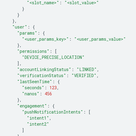
"<slot_name>"
:
"<slot_value>"
}
}
},
"user"
:
{
"params"
:
{
"<user_params_key>"
:
"<user_params_value>"
},
"permissions"
:
[
"DEVICE_PRECISE_LOCATION"
],
"accountLinkingStatus"
:
"LINKED"
,
"verificationStatus"
:
"VERIFIED"
,
"lastSeenTime"
:
{
"seconds"
:
123
,
"nanos"
:
456
},
"engagement"
:
{
"pushNotificationIntents"
:
[
"intent1"
,
"intent2"
]